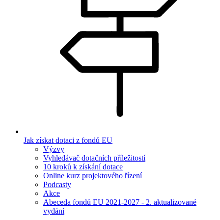
Jak získat dotaci z fondů EU
Výzvy
Vyhledávač dotačních příležitostí
10 kroků k získání dotace
Online kurz projektového řízení
Podcasty
Akce
Abeceda fondů EU 2021-2027 - 2. aktualizované
vydání