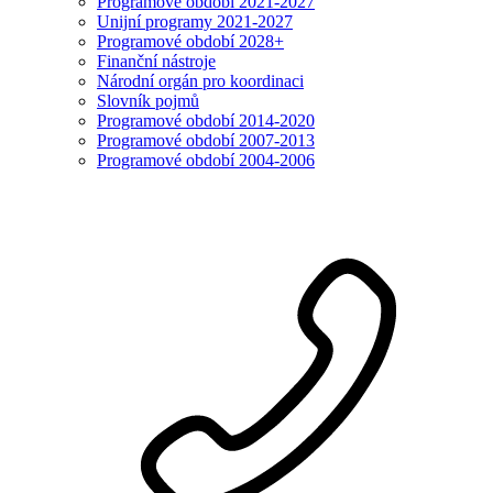
Programové období 2021-2027
Unijní programy 2021-2027
Programové období 2028+
Finanční nástroje
Národní orgán pro koordinaci
Slovník pojmů
Programové období 2014-2020
Programové období 2007-2013
Programové období 2004-2006