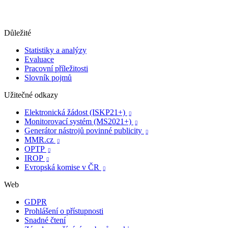
Důležité
Statistiky a analýzy
Evaluace
Pracovní příležitosti
Slovník pojmů
Užitečné odkazy
Elektronická žádost (ISKP21+)

Monitorovací systém (MS2021+)

Generátor nástrojů povinné publicity

MMR.cz

OPTP

IROP

Evropská komise v ČR

Web
GDPR
Prohlášení o přístupnosti
Snadné čtení