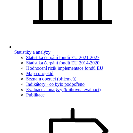
Statistiky a analýzy
Statistika čerpání fondů EU 2021-2027
Statistika čerpání fondů EU 2014-2020
Hodnocení rizik implementace fondů EU
Mapa projektů
Seznam operací (příjemců)
Indikátory - co bylo podpořeno
Evaluace a analýzy (knihovna evaluací)
Publikace