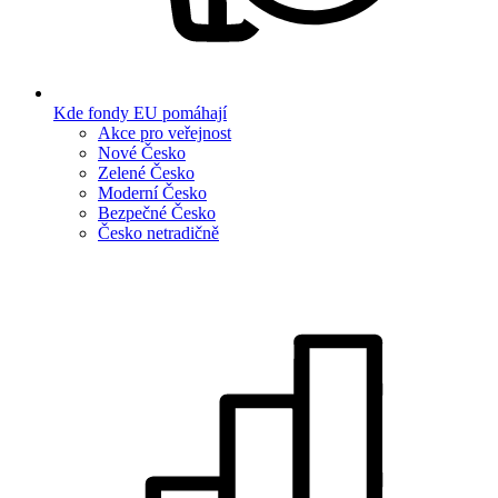
Kde fondy EU pomáhají
Akce pro veřejnost
Nové Česko
Zelené Česko
Moderní Česko
Bezpečné Česko
Česko netradičně