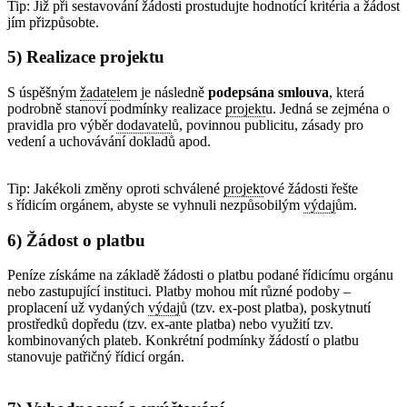
Tip: Již při sestavování žádosti prostudujte hodnotící kritéria a žádost
jím přizpůsobte.
5) Realizace projektu
S úspěšným
žadatel
em je následně
podepsána smlouva
, která
podrobně stanoví podmínky realizace
projekt
u. Jedná se zejména o
pravidla pro výběr
dodavatel
ů, povinnou publicitu, zásady pro
vedení a uchovávání dokladů apod.
Tip: Jakékoli změny oproti schválené
projekt
ové žádosti řešte
s řídicím orgánem, abyste se vyhnuli nezpůsobilým
výdaj
ům.
6) Žádost o platbu
Peníze získáme na základě žádosti o platbu podané řídicímu orgánu
nebo zastupující instituci. Platby mohou mít různé podoby –
proplacení už vydaných
výdaj
ů (tzv. ex-post platba), poskytnutí
prostředků dopředu (tzv. ex-ante platba) nebo využití tzv.
kombinovaných plateb. Konkrétní podmínky žádostí o platbu
stanovuje patřičný řídicí orgán.