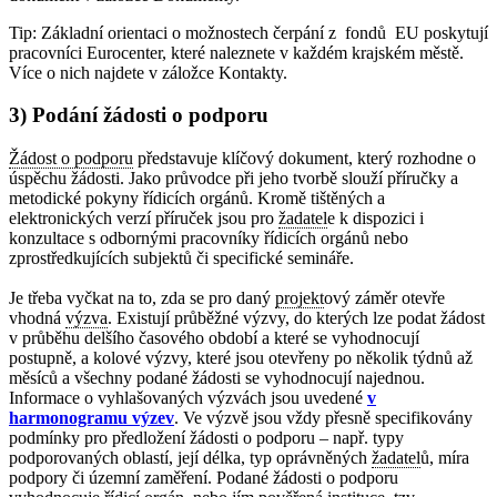
Tip: Základní orientaci o možnostech čerpání z fondů EU poskytují
pracovníci Eurocenter, které naleznete v každém krajském městě.
Více o nich najdete v záložce Kontakty.
3) Podání žádosti o podporu
Žádost o podporu
představuje klíčový dokument, který rozhodne o
úspěchu žádosti. Jako průvodce při jeho tvorbě slouží příručky a
metodické pokyny řídicích orgánů. Kromě tištěných a
elektronických verzí příruček jsou pro
žadatel
e k dispozici i
konzultace s odbornými pracovníky řídicích orgánů nebo
zprostředkujících subjektů či specifické semináře.
Je třeba vyčkat na to, zda se pro daný
projekt
ový záměr otevře
vhodná
výzva
. Existují průběžné výzvy, do kterých lze podat žádost
v průběhu delšího časového období a které se vyhodnocují
postupně, a kolové výzvy, které jsou otevřeny po několik týdnů až
měsíců a všechny podané žádosti se vyhodnocují najednou.
Informace o vyhlašovaných výzvách jsou uvedené
v
harmonogramu výzev
. Ve výzvě jsou vždy přesně specifikovány
podmínky pro předložení žádosti o podporu – např. typy
podporovaných oblastí, její délka, typ oprávněných
žadatel
ů, míra
podpory či územní zaměření. Podané žádosti o podporu