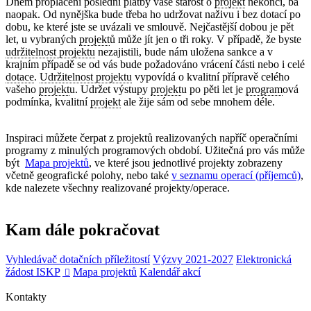
Dnem proplacení poslední platby vaše starost o
projekt
nekončí, ba
naopak. Od nynějška bude třeba ho udržovat naživu i bez dotací po
dobu, ke které jste se uvázali ve smlouvě. Nejčastější dobou je pět
let, u vybraných
projekt
ů může jít jen o tři roky. V případě, že byste
udržitelnost projektu
nezajistili, bude nám uložena sankce a v
krajním případě se od vás bude požadováno vrácení části nebo i celé
dotace
.
Udržitelnost projektu
vypovídá o kvalitní přípravě celého
vašeho
projekt
u. Udržet výstupy
projekt
u po pěti let je
program
ová
podmínka, kvalitní
projekt
ale žije sám od sebe mnohem déle.
Inspiraci můžete čerpat z projektů realizovaných napříč operačními
programy z minulých programových období. Užitečná pro vás může
být
Mapa projektů
, ve které jsou jednotlivé projekty zobrazeny
včetně geografické polohy, nebo také
v seznamu operací (příjemců)
,
kde nalezete všechny realizované projekty/operace.
Kam dále pokračovat
Vyhledávač dotačních příležitostí
Výzvy 2021-2027
Elektronická
žádost ISKP
Mapa projektů
Kalendář akcí

Kontakty