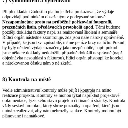
7) Vyhodnocení a vyúčtování
Při předkládání žádosti o platbu je třeba prokazovat, že
výdaj
e
odpovídají podmínkám obsaženým v podepsané smlouvě.
Nezapomínejme proto na průběžné pořizování fotografií,
prezenčních listin, předávacích protokolů apod.
Těmi budeme
později dokládat faktury např. za realizovaná školení a semináře.
Řídicí orgán následně zkontroluje, zda jsou naše nároky oprávněné.
V případě, že jsou tzv. způsobilé, máme peníze brzy na účtu. Pokud
by byly některé
výdaj
e označeny jako nezpůsobilé, např. pokud
jsme některé doklady nedoložili, případně doložili nesprávně (např.
objednávka nesouhlasí s fakturou), řídicí orgán přistoupí ke korekci
a nárokovanou částku nám o ně zkrátí.
8) Kontrola na místě
Vedle administrativní kontroly může přijít i
kontrola
na místo
realizace
projekt
u. Kontroly se mohou týkat například
projekt
ové
dokumentace, fyzického stavu
projekt
u či finanční stránky.
Kontrola
vždy sestaví protokol, který shrne poznatky a
opatření
, která jsou
nutná zrealizovat, aby nám nehrozily sankce. Kontroly mohou být
plánované i namátkové.