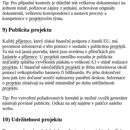
Tip: Pro případné kontroly je důležité mít veškerou dokumentaci na
jednom místě, pořizovat zápisy z jednání, uchovávat originály
dokumentů, veškerou korespondenci a nastavit procesy a
kompetence v
projekt
ovém týmu.
9) Publicita projektu
Každý
příjemce
, který získal finanční podporu z fondů EU, má
povinnost informovat o této pomoci v souladu s publicitou
projekt
ů.
Ta má svá jasná pravidla, která jsou uvedena v příručkách pro
žadatel
e a
příjemce
. U
projekt
ů menšího rozsahu je publicita
nejčastěji splněna vyvěšením plakátu o velikosti A3 v místě realizace
projekt
u. U finančně náročnějších
projekt
ů je třeba informovat okolí
pomocí velkoplošného banneru či billboardu. Po jeho dokončení
jsou pak tyto dočasné nosiče nahrazeny pamětní deskou. Informace
o
projekt
u zůstávají na místě minimálně po dobu udržitelnosti
projekt
u.
Tip: Pro vytvoření požadovaných formátů je možné využít generátor
nástrojů povinné publicity. Odkaz na něj najdete v patičce našeho
webu.
10) Udržitelnost projektu