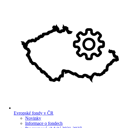
Evropské fondy v ČR
Novinky
Informace o fondech