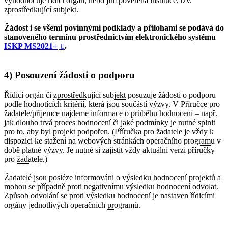
vyhodnocuje řídicí orgán, nebo jím pověřená instituce, tzv.
zprostředkující subjekt
.
Žádost i se všemi povinnými podklady a přílohami se podává do
stanoveného termínu prostřednictvím elektronického systému
ISKP MS2021+
.

4) Posouzení žádosti o podporu
Řídicí orgán či
zprostředkující subjekt
posuzuje žádosti o podporu
podle hodnotících kritérií, která jsou součástí výzvy. V Příručce pro
žadatel
e/
příjemce
najdeme informace o průběhu hodnocení – např.
jak dlouho trvá proces hodnocení či jaké podmínky je nutné splnit
pro to, aby byl
projekt
podpořen. (Příručka pro
žadatel
e je vždy k
dispozici ke stažení na webových stránkách operačního
program
u v
době platné výzvy. Je nutné si zajistit vždy aktuální verzi příručky
pro
žadatel
e.)
Žadatel
é jsou posléze informováni o výsledku
hodnocení projektů
a
mohou se případně proti negativnímu výsledku hodnocení odvolat.
Způsob odvolání se proti výsledku hodnocení je nastaven řídicími
orgány jednotlivých operačních
program
ů.