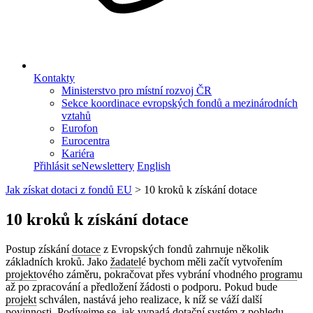
Kontakty
Ministerstvo pro místní rozvoj ČR
Sekce koordinace evropských fondů a mezinárodních
vztahů
Eurofon
Eurocentra
Kariéra
Přihlásit se
Newslettery
English
Jak získat dotaci z fondů EU
>
10 kroků k získání dotace
10 kroků k získání dotace
Postup získání
dotace
z Evropských fondů zahrnuje několik
základních kroků. Jako
žadatel
é bychom měli začít vytvořením
projekt
ového záměru, pokračovat přes vybrání vhodného
program
u
až po zpracování a předložení žádosti o podporu. Pokud bude
projekt
schválen, nastává jeho realizace, k níž se váží další
povinnosti. Podívejme se, jak vypadá dotační systém z pohledu