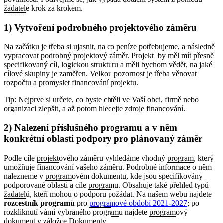
žadatel
e krok za krokem.
1) Vytvoření podrobného projektového záměru
Na začátku je třeba si ujasnit, na co peníze potřebujeme, a následně
vypracovat podrobný
projekt
ový záměr.
Projekt
by měl mít přesně
specifikovaný cíl, logickou strukturu a měli bychom vědět, na jaké
cílové skupiny je zaměřen. Velkou pozornost je třeba věnovat
rozpočtu a promyslet financování
projekt
u.
Tip: Nejprve si určete, co byste chtěli ve Vaší obci, firmě nebo
organizaci zlepšit, a až potom hledejte
zdroje financování
.
2) Nalezení příslušného programu a v něm
konkrétní oblasti podpory pro plánovaný záměr
Podle cíle
projekt
ového záměru vyhledáme vhodný
program
, který
umožňuje financování vašeho záměru. Podrobné informace o něm
nalezneme v
program
ovém dokumentu, kde jsou specifikovány
podporované oblasti a cíle
program
u. Obsahuje také přehled typů
žadatel
ů, kteří mohou o podporu požádat. Na našem webu najdete
rozcestník
program
ů
pro
program
ové období 2021-2027
; po
rozkliknutí vámi vybraného
program
u najdete
program
ový
dokument v záložce Dokumenty.