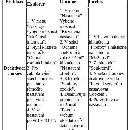
Prohlížeč
Chrome
Firefox
Explorer
1. V menu
"Nastavení"
1. V menu
Vyberte
"Nástroje"
možnost
vyberte možnost
"Rozšířená
"Možnosti
nastavení".
1. V hlavní nabídce
internetu".
2. V sekci
klikněte na
2. Nyní klikněte
"Ochrana
"Firefox" a následně
na záložku
soukromí a
na nabídku
"Ochrana
zabezpečení"
"Možnosti".
osobních údajů".
klikněte na
2. Zvolte oddíl
Deaktivace
3. Pro
"Nastavení
"Soukromí".
cookies
zablokování
obsahu".
3. V sekci Cookies
všech cookies
3. Klikněte na
deaktivujte volbu
posuňte v
"Soubory
"Povolit serverům
rámečku
cookie".
nastavovat
nastavení
4. Deaktivujte
Cookies".
posuvník
přepínač u
4. Potvrďte vaše
nahoru.
možnosti
nastavení.
4. Vaše
"Povolit
nastavení
webům
potvrďte "OK".
ukládat a číst
data souborů