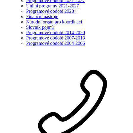
Programové období 2021-2027
Unijní programy 2021-2027
Programové období 2028+
Finanční nástroje
Národní orgán pro koordinaci
Slovník pojmů
Programové období 2014-2020
Programové období 2007-2013
Programové období 2004-2006