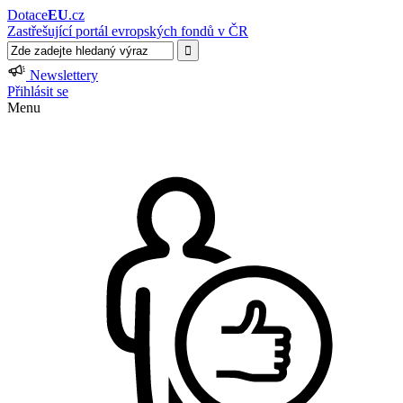
Dotace
EU
.cz
Zastřešující portál evropských fondů v ČR
Newslettery
Přihlásit se
Menu