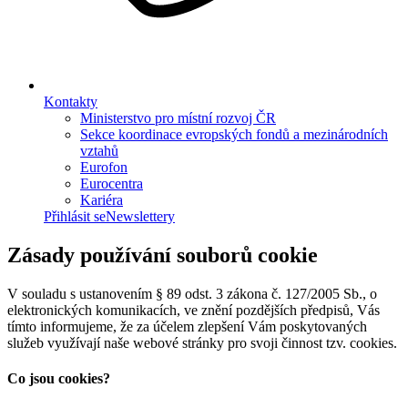
Kontakty
Ministerstvo pro místní rozvoj ČR
Sekce koordinace evropských fondů a mezinárodních
vztahů
Eurofon
Eurocentra
Kariéra
Přihlásit se
Newslettery
Zásady používání souborů cookie
V souladu s ustanovením § 89 odst. 3 zákona č. 127/2005 Sb., o
elektronických komunikacích, ve znění pozdějších předpisů, Vás
tímto informujeme, že za účelem zlepšení Vám poskytovaných
služeb využívají naše webové stránky pro svoji činnost tzv. cookies.
Co jsou cookies?