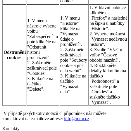
cookie".
1. V hlavní nabídce
klikněte na
1. V menu
"Firefox" a následně
1. V menu
"Historie"
na šipku u nabídky
nástroje vyberte
klikněte na
"Historie".
volbu
"Vymazat
2. Vyberte možnost
"Zabezpečení" a
údaje o
"Vymazat nedávnou
poté klikněte na
prohlížení".
historii".
"Odstranit
2. Zaškrtněte
3. Zvolte "Vše" u
Odstranění
historii
zaškrtávací
volby "Časové
cookies
procházení".
pole "Soubory
období mazání".
2. Zaškrtněte
cookie a jiná
4. Rozklikněte
zaškrtávací pole
data webů".
detaily kliknutím na
"Cookies".
3. Klikněte na
tlačítko
3. Klikněte na
tlačítko
"Podrobnosti" a
tlačítko
"Vymazat
zaškrtněte pole
"Delete".
data".
"Cookies" a
stiskněte tlačítko
"Vymazat".
V případě jakýchkoliv dotazů či připomínek nás můžete
kontaktovat na e-mailové adrese:
info@mmr.cz
.
Kontakty