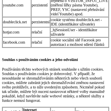
zejména o VISITOR_INFO1_LIVE
youtube.com
perzistentí
(měření šířky pásma Youtube),
PREF, YSC (nastavení přehrávání
videí Youtube) apod.
cookie systému doubleclick.net -
doubleclick.net
perzistentní
IDE (identifikátor uživatele)
_hjSessionUser - identifikátor
hotjar.com
relační
uživatele
cookie sociální sítě Faceook pro
facebook.com
relační
autorizaci a možnost sdíení článků
Souhlas s používáním cookies a jeho odvolání
Používáním těchto webových stránek souhlasíte s užitím cookies.
Souhlas s používáním cookies je dobrovolný. V případě, že
nesouhlasíte se shromažďováním některých nebo všech souborů
cookies, můžete zabránit jejich shromažďování změnou nastavení
svého prohlížeče, a to níže uvedeným způsobem. Nicméně pokud
tak učiníte, můžete být nuceni nastavovat některé volby manuálně
pokaždé, když navštívíte naše webové stránky, a některé služby a
funkce nemusí fungovat.
Internet