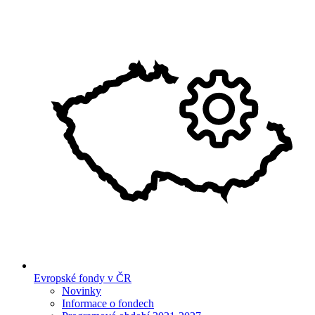
Evropské fondy v ČR
Novinky
Informace o fondech