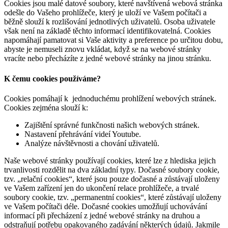
Cookies jsou malé datové soubory, které navštívená webová stránka
odešle do Vašeho prohlížeče, který je uloží ve Vašem počítači a
běžně slouží k rozlišování jednotlivých uživatelů. Osoba uživatele
však není na základě těchto informací identifikovatelná. Cookies
napomáhají pamatovat si Vaše aktivity a preference po určitou dobu,
abyste je nemuseli znovu vkládat, když se na webové stránky
vracíte nebo přecházíte z jedné webové stránky na jinou stránku.
K čemu cookies používáme?
Cookies pomáhají k jednoduchému prohlížení webových stránek.
Cookies zejména slouží k:
Zajištění správné funkčnosti našich webových stránek.
Nastavení přehrávání videí Youtube.
Analýze návštěvnosti a chování uživatelů.
Naše webové stránky používají cookies, které lze z hlediska jejich
trvanlivosti rozdělit na dva základní typy. Dočasné soubory cookie,
tzv. „relační cookies“, které jsou pouze dočasné a zůstávají uloženy
ve Vašem zařízení jen do ukončení relace prohlížeče, a trvalé
soubory cookie, tzv. „permanentní cookies“, které zůstávají uloženy
ve Vašem počítači déle. Dočasné cookies umožňují uchovávání
informací při přecházení z jedné webové stránky na druhou a
odstraňují potřebu opakovaného zadávání některých údajů. Jakmile