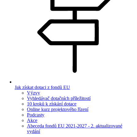
Jak získat dotaci z fondů EU
Výzvy
Vyhledávač dotačních příležitostí
10 kroků k získání dotace
Online kurz projektového řízení
Podcasty
Akce
Abeceda fondů EU 2021-2027 - 2. aktualizované
vydání