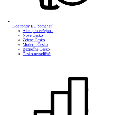
Kde fondy EU pomáhají
Akce pro veřejnost
Nové Česko
Zelené Česko
Moderní Česko
Bezpečné Česko
Česko netradičně