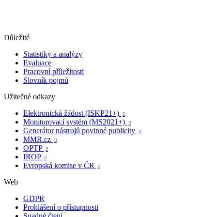
Důležité
Statistiky a analýzy
Evaluace
Pracovní příležitosti
Slovník pojmů
Užitečné odkazy
Elektronická žádost (ISKP21+)

Monitorovací systém (MS2021+)

Generátor nástrojů povinné publicity

MMR.cz

OPTP

IROP

Evropská komise v ČR

Web
GDPR
Prohlášení o přístupnosti
Snadné čtení