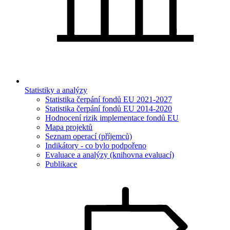
Statistiky a analýzy
Statistika čerpání fondů EU 2021-2027
Statistika čerpání fondů EU 2014-2020
Hodnocení rizik implementace fondů EU
Mapa projektů
Seznam operací (příjemců)
Indikátory - co bylo podpořeno
Evaluace a analýzy (knihovna evaluací)
Publikace