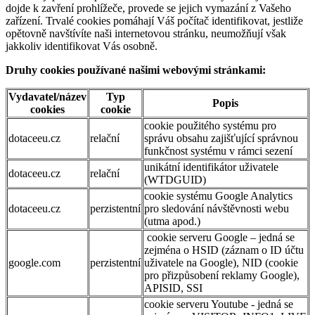
dojde k zavření prohlížeče, provede se jejich vymazání z Vašeho
zařízení. Trvalé cookies pomáhají Váš počítač identifikovat, jestliže
opětovně navštívíte naši internetovou stránku, neumožňují však
jakkoliv identifikovat Vás osobně.
Druhy cookies používané našimi webovými stránkami:
Vydavatel/název
Typ
Popis
cookies
cookie
cookie použitého systému pro
dotaceeu.cz
relační
správu obsahu zajišťující správnou
funkčnost systému v rámci sezení
unikátní identifikátor uživatele
dotaceeu.cz
relační
(WTDGUID)
cookie systému Google Analytics
dotaceeu.cz
perzistentní
pro sledování návštěvnosti webu
(utma apod.)
cookie serveru Google – jedná se
zejména o HSID (záznam o ID účtu
google.com
perzistentní
uživatele na Google), NID (cookie
pro přizpůsobení reklamy Google),
APISID, SSI
cookie serveru Youtube - jedná se