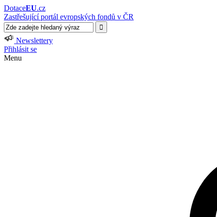
Dotace
EU
.cz
Zastřešující portál evropských fondů v ČR
Newslettery
Přihlásit se
Menu