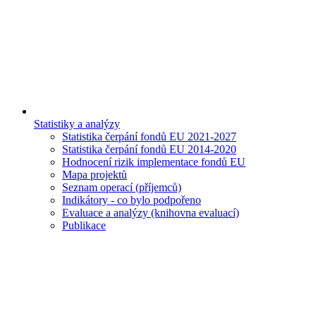
Statistiky a analýzy
Statistika čerpání fondů EU 2021-2027
Statistika čerpání fondů EU 2014-2020
Hodnocení rizik implementace fondů EU
Mapa projektů
Seznam operací (příjemců)
Indikátory - co bylo podpořeno
Evaluace a analýzy (knihovna evaluací)
Publikace