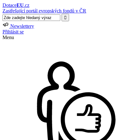
Dotace
EU
.cz
Zastřešující portál evropských fondů v ČR
Newslettery
Přihlásit se
Menu