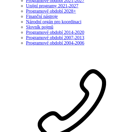
Programové období 2021-2027
Unijní programy 2021-2027
Programové období 2028+
Finanční nástroje
Národní orgán pro koordinaci
Slovník pojmů
Programové období 2014-2020
Programové období 2007-2013
Programové období 2004-2006