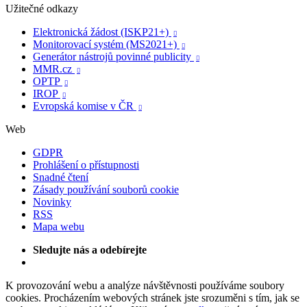
Užitečné odkazy
Elektronická žádost (ISKP21+)

Monitorovací systém (MS2021+)

Generátor nástrojů povinné publicity

MMR.cz

OPTP

IROP

Evropská komise v ČR

Web
GDPR
Prohlášení o přístupnosti
Snadné čtení
Zásady používání souborů cookie
Novinky
RSS
Mapa webu
Sledujte nás a odebírejte
K provozování webu a analýze návštěvnosti používáme soubory
cookies. Procházením webových stránek jste srozuměni s tím, jak se