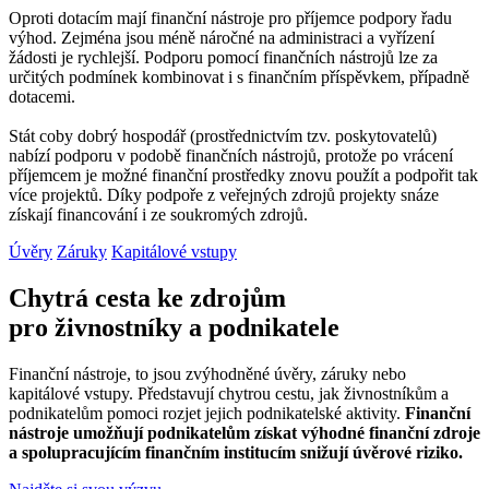
Oproti dotacím mají finanční nástroje pro příjemce podpory řadu
výhod. Zejména jsou méně náročné na administraci a vyřízení
žádosti je rychlejší. Podporu pomocí finančních nástrojů lze za
určitých podmínek kombinovat i s finančním příspěvkem, případně
dotacemi.
Stát coby dobrý hospodář (prostřednictvím tzv. poskytovatelů)
nabízí podporu v podobě finančních nástrojů, protože po vrácení
příjemcem je možné finanční prostředky znovu použít a podpořit tak
více projektů. Díky podpoře z veřejných zdrojů projekty snáze
získají financování i ze soukromých zdrojů.
Úvěry
Záruky
Kapitálové vstupy
Chytrá cesta ke zdrojům
pro živnostníky a podnikatele
Finanční nástroje, to jsou zvýhodněné úvěry, záruky nebo
kapitálové vstupy. Představují chytrou cestu, jak živnostníkům a
podnikatelům pomoci rozjet jejich podnikatelské aktivity.
Finanční
nástroje umožňují podnikatelům získat výhodné finanční zdroje
a spolupracujícím finančním institucím snižují úvěrové riziko.