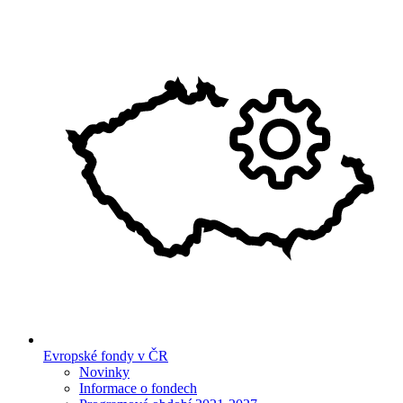
Evropské fondy v ČR
Novinky
Informace o fondech