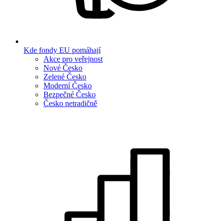
Kde fondy EU pomáhají
Akce pro veřejnost
Nové Česko
Zelené Česko
Moderní Česko
Bezpečné Česko
Česko netradičně