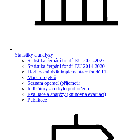
Statistiky a analýzy
Statistika čerpání fondů EU 2021-2027
Statistika čerpání fondů EU 2014-2020
Hodnocení rizik implementace fondů EU
Mapa projektů
Seznam operací (příjemců)
Indikátory - co bylo podpořeno
Evaluace a analýzy (knihovna evaluací)
Publikace