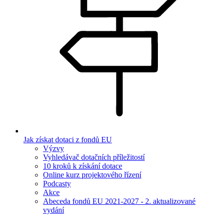
Jak získat dotaci z fondů EU
Výzvy
Vyhledávač dotačních příležitostí
10 kroků k získání dotace
Online kurz projektového řízení
Podcasty
Akce
Abeceda fondů EU 2021-2027 - 2. aktualizované
vydání