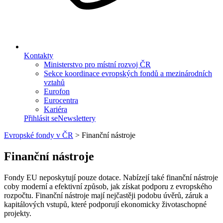
Kontakty
Ministerstvo pro místní rozvoj ČR
Sekce koordinace evropských fondů a mezinárodních
vztahů
Eurofon
Eurocentra
Kariéra
Přihlásit se
Newslettery
Evropské fondy v ČR
>
Finanční nástroje
Finanční nástroje
Fondy EU neposkytují pouze dotace. Nabízejí také finanční nástroje
coby moderní a efektivní způsob, jak získat podporu z evropského
rozpočtu. Finanční nástroje mají nejčastěji podobu úvěrů, záruk a
kapitálových vstupů, které podporují ekonomicky životaschopné
projekty.