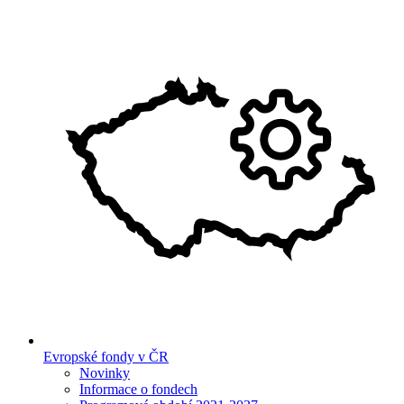
Evropské fondy v ČR
Novinky
Informace o fondech