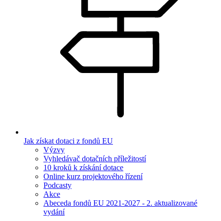
Jak získat dotaci z fondů EU
Výzvy
Vyhledávač dotačních příležitostí
10 kroků k získání dotace
Online kurz projektového řízení
Podcasty
Akce
Abeceda fondů EU 2021-2027 - 2. aktualizované
vydání