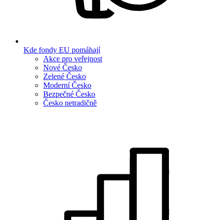
Kde fondy EU pomáhají
Akce pro veřejnost
Nové Česko
Zelené Česko
Moderní Česko
Bezpečné Česko
Česko netradičně