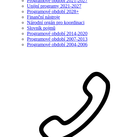
Programové období 2021-2027
Unijní programy 2021-2027
Programové období 2028+
Finanční nástroje
Národní orgán pro koordinaci
Slovník pojmů
Programové období 2014-2020
Programové období 2007-2013
Programové období 2004-2006