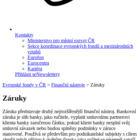
Kontakty
Ministerstvo pro místní rozvoj ČR
Sekce koordinace evropských fondů a mezinárodních
vztahů
Eurofon
Eurocentra
Kariéra
Přihlásit se
Newslettery
Evropské fondy v ČR
>
Finanční nástroje
>
Záruky
Záruky
Záruka představuje druhý nejrozšířenější finanční nástroj. Bankovní
záruka je slib banky, jako ručitele, vyplatit smluvnímu partnerovi
klienta banky zaručenou částku, pokud klient banky nesplní svůj
smluvní závazek nebo budou splněny podmínky v záruce
stanovené. Používá se především pro podnikatelské subjekty s cílem
zlepšit jejich přístup k úvěrům (banka jako ručitel se písemně zaručí