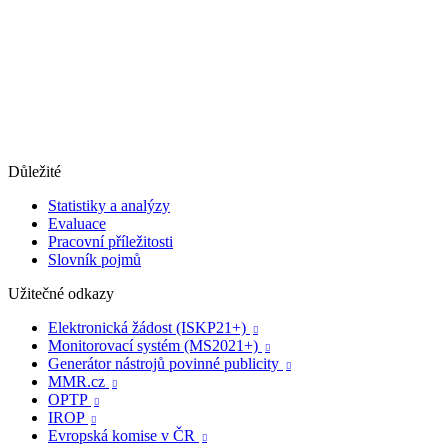
Důležité
Statistiky a analýzy
Evaluace
Pracovní příležitosti
Slovník pojmů
Užitečné odkazy
Elektronická žádost (ISKP21+)

Monitorovací systém (MS2021+)

Generátor nástrojů povinné publicity

MMR.cz

OPTP

IROP

Evropská komise v ČR
