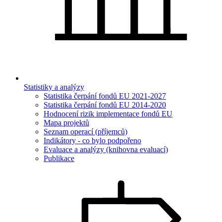
Statistiky a analýzy
Statistika čerpání fondů EU 2021-2027
Statistika čerpání fondů EU 2014-2020
Hodnocení rizik implementace fondů EU
Mapa projektů
Seznam operací (příjemců)
Indikátory - co bylo podpořeno
Evaluace a analýzy (knihovna evaluací)
Publikace