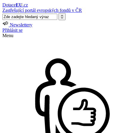
Dotace
EU
.cz
Zastřešující portál evropských fondů v ČR
Newslettery
Přihlásit se
Menu