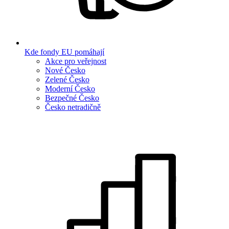
Kde fondy EU pomáhají
Akce pro veřejnost
Nové Česko
Zelené Česko
Moderní Česko
Bezpečné Česko
Česko netradičně