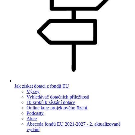
Jak získat dotaci z fondů EU
Výzvy
Vyhledávač dotačních příležitostí
10 kroků k získání dotace
Online kurz projektového řízení
Podcasty
Akce
Abeceda fondů EU 2021-2027 - 2. aktualizované
vydání