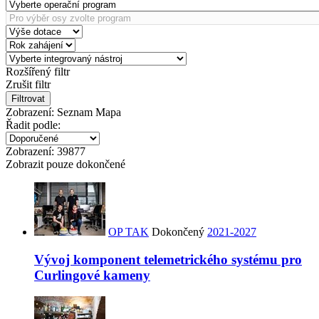
Rozšířený filtr
Zrušit filtr
Filtrovat
Zobrazení:
Seznam
Mapa
Řadit podle:
Zobrazení:
39877
Zobrazit pouze dokončené
OP TAK
Dokončený
2021-2027
Vývoj komponent telemetrického systému pro
Curlingové kameny