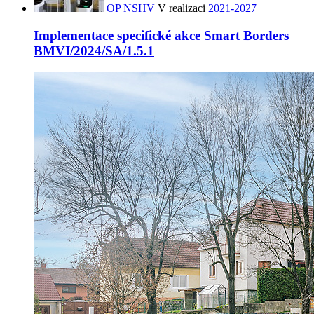
OP NSHV
V realizaci
2021-2027
Implementace specifické akce Smart Borders
BMVI/2024/SA/1.5.1