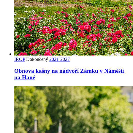
IROP
Dokončený
2021-2027
Obnova kašny na nádvoří Zámku v Náměšti
na Hané