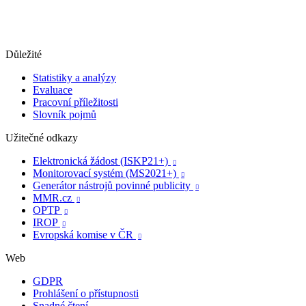
Důležité
Statistiky a analýzy
Evaluace
Pracovní příležitosti
Slovník pojmů
Užitečné odkazy
Elektronická žádost (ISKP21+)

Monitorovací systém (MS2021+)

Generátor nástrojů povinné publicity

MMR.cz

OPTP

IROP

Evropská komise v ČR

Web
GDPR
Prohlášení o přístupnosti
Snadné čtení