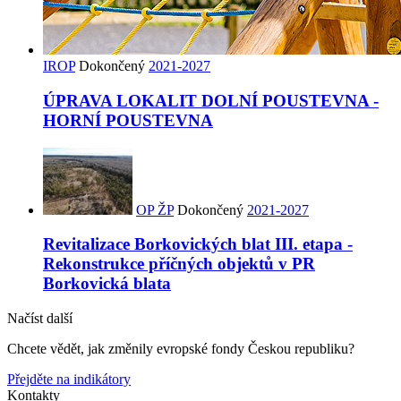
IROP
Dokončený
2021-2027
ÚPRAVA LOKALIT DOLNÍ POUSTEVNA -
HORNÍ POUSTEVNA
OP ŽP
Dokončený
2021-2027
Revitalizace Borkovických blat III. etapa -
Rekonstrukce příčných objektů v PR
Borkovická blata
1537
2925
1125
3162
2372
4709
2790
2364
4734
1807
2663
2377
4719
2810
Načíst další
Chcete vědět, jak změnily evropské fondy Českou republiku?
Přejděte na indikátory
Kontakty