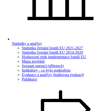
Statistiky a analýzy
Statistika čerpání fondů EU 2021-2027
Statistika čerpání fondů EU 2014-2020
Hodnocení rizik implementace fondů EU
Mapa projektů
Seznam operací (příjemců)
Indikátory - co bylo podpořeno
Evaluace a analýzy (knihovna evaluací)
Publikace