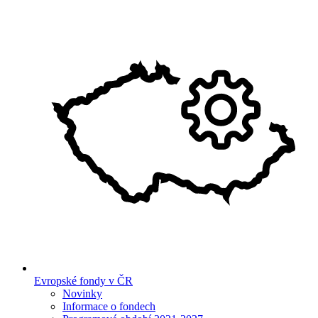
Evropské fondy v ČR
Novinky
Informace o fondech