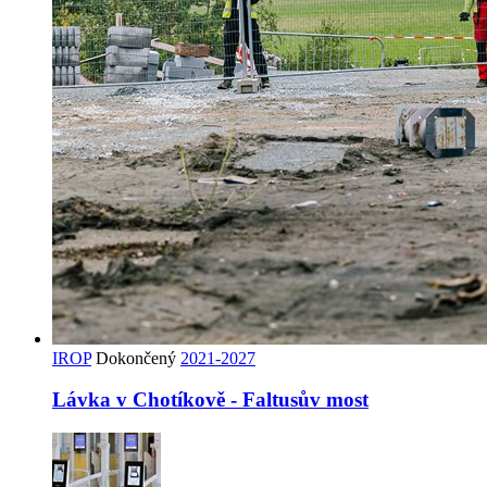
IROP
Dokončený
2021-2027
Lávka v Chotíkově - Faltusův most