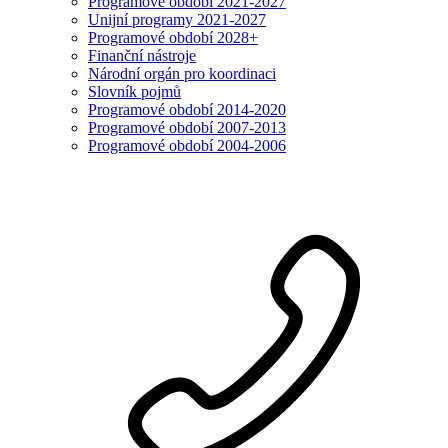
Programové období 2021-2027
Unijní programy 2021-2027
Programové období 2028+
Finanční nástroje
Národní orgán pro koordinaci
Slovník pojmů
Programové období 2014-2020
Programové období 2007-2013
Programové období 2004-2006