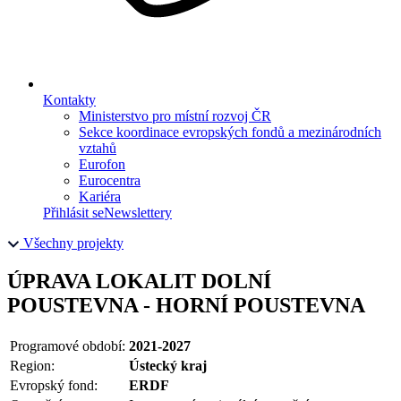
Kontakty
Ministerstvo pro místní rozvoj ČR
Sekce koordinace evropských fondů a mezinárodních
vztahů
Eurofon
Eurocentra
Kariéra
Přihlásit se
Newslettery
Všechny projekty
ÚPRAVA LOKALIT DOLNÍ
POUSTEVNA - HORNÍ POUSTEVNA
Programové období:
2021-2027
Region:
Ústecký kraj
Evropský fond:
ERDF