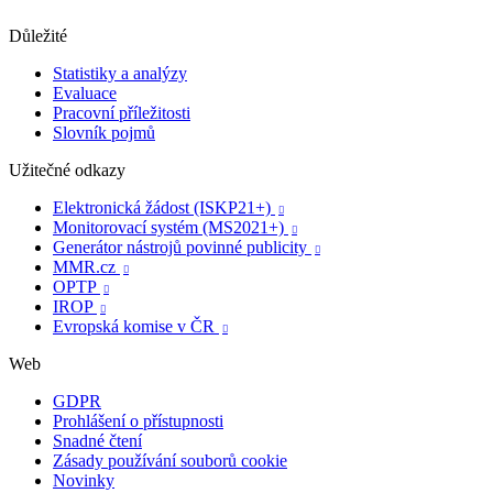
Důležité
Statistiky a analýzy
Evaluace
Pracovní příležitosti
Slovník pojmů
Užitečné odkazy
Elektronická žádost (ISKP21+)

Monitorovací systém (MS2021+)

Generátor nástrojů povinné publicity

MMR.cz

OPTP

IROP

Evropská komise v ČR

Web
GDPR
Prohlášení o přístupnosti
Snadné čtení
Zásady používání souborů cookie
Novinky