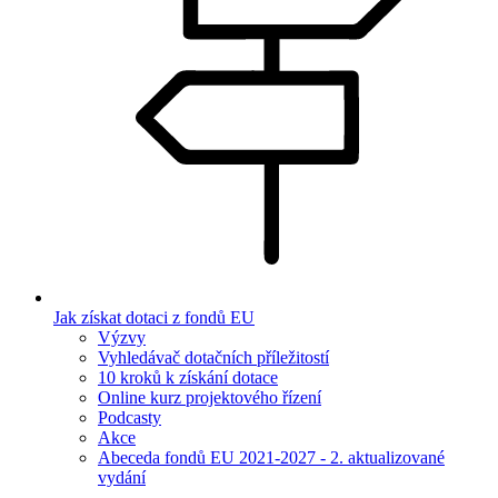
Jak získat dotaci z fondů EU
Výzvy
Vyhledávač dotačních příležitostí
10 kroků k získání dotace
Online kurz projektového řízení
Podcasty
Akce
Abeceda fondů EU 2021-2027 - 2. aktualizované
vydání