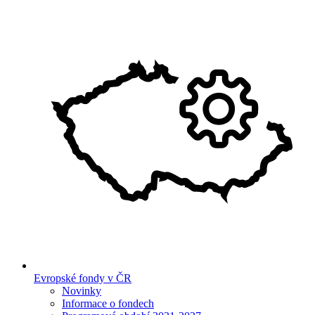
Evropské fondy v ČR
Novinky
Informace o fondech