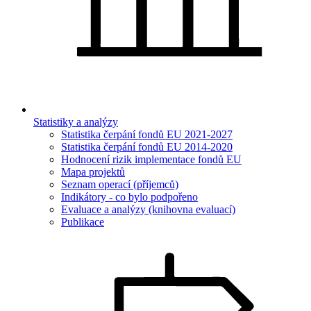
Statistiky a analýzy
Statistika čerpání fondů EU 2021-2027
Statistika čerpání fondů EU 2014-2020
Hodnocení rizik implementace fondů EU
Mapa projektů
Seznam operací (příjemců)
Indikátory - co bylo podpořeno
Evaluace a analýzy (knihovna evaluací)
Publikace