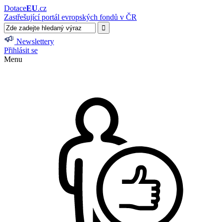
Dotace
EU
.cz
Zastřešující portál evropských fondů v ČR
Newslettery
Přihlásit se
Menu