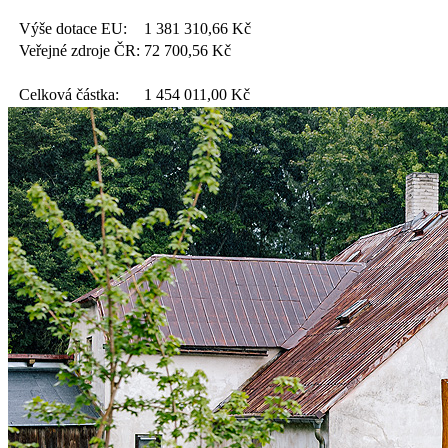
Výše dotace EU:
1 381 310,66
Kč
Veřejné zdroje ČR:
72 700,56
Kč
Celková částka:
1 454 011,00
Kč