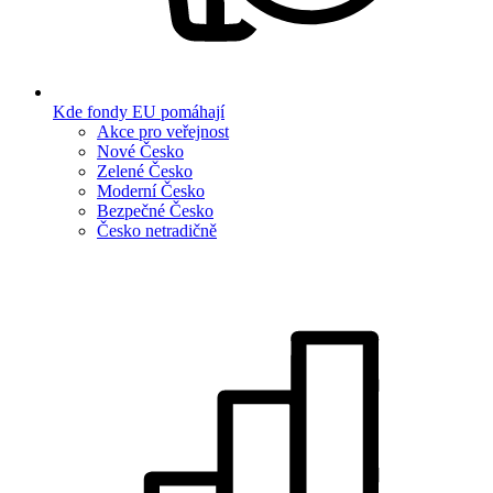
Kde fondy EU pomáhají
Akce pro veřejnost
Nové Česko
Zelené Česko
Moderní Česko
Bezpečné Česko
Česko netradičně