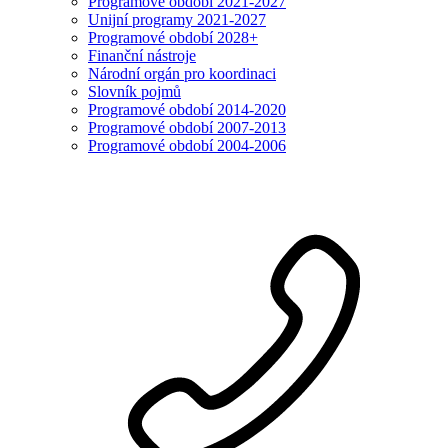
Programové období 2021-2027
Unijní programy 2021-2027
Programové období 2028+
Finanční nástroje
Národní orgán pro koordinaci
Slovník pojmů
Programové období 2014-2020
Programové období 2007-2013
Programové období 2004-2006