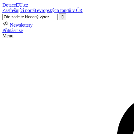
Dotace
EU
.cz
Zastřešující portál evropských fondů v ČR
Newslettery
Přihlásit se
Menu