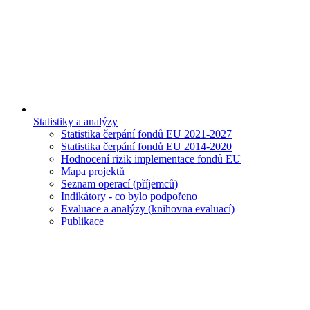
Statistiky a analýzy
Statistika čerpání fondů EU 2021-2027
Statistika čerpání fondů EU 2014-2020
Hodnocení rizik implementace fondů EU
Mapa projektů
Seznam operací (příjemců)
Indikátory - co bylo podpořeno
Evaluace a analýzy (knihovna evaluací)
Publikace