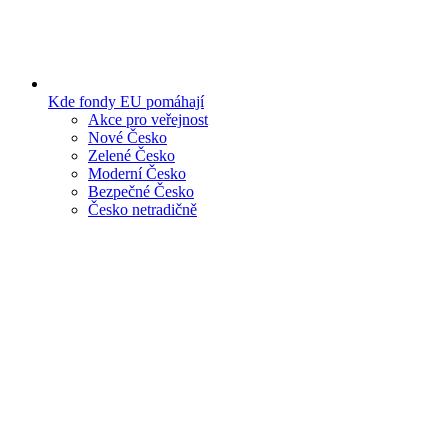
Kde fondy EU pomáhají
Akce pro veřejnost
Nové Česko
Zelené Česko
Moderní Česko
Bezpečné Česko
Česko netradičně