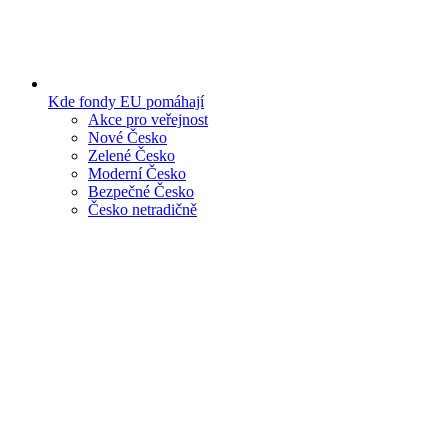
Kde fondy EU pomáhají
Akce pro veřejnost
Nové Česko
Zelené Česko
Moderní Česko
Bezpečné Česko
Česko netradičně