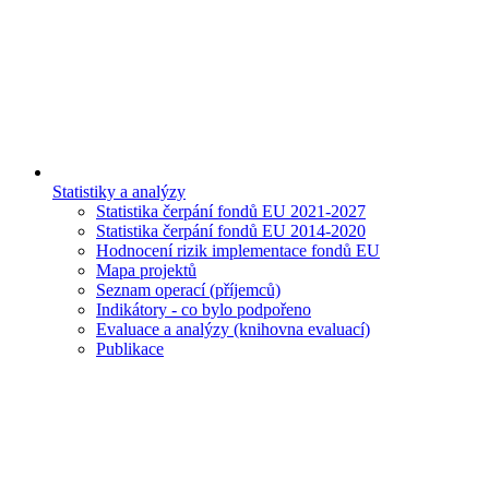
Statistiky a analýzy
Statistika čerpání fondů EU 2021-2027
Statistika čerpání fondů EU 2014-2020
Hodnocení rizik implementace fondů EU
Mapa projektů
Seznam operací (příjemců)
Indikátory - co bylo podpořeno
Evaluace a analýzy (knihovna evaluací)
Publikace