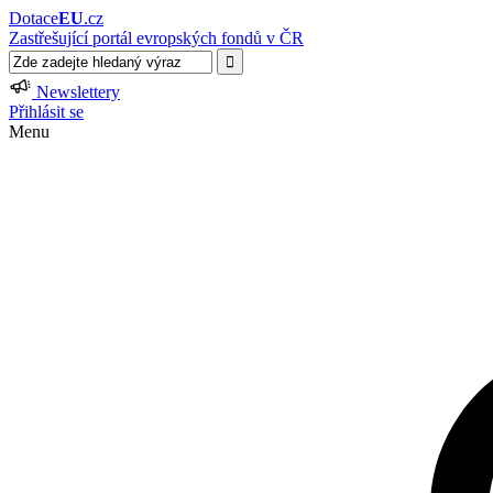
Dotace
EU
.cz
Zastřešující portál evropských fondů v ČR
Newslettery
Přihlásit se
Menu