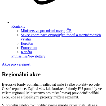
Kontakty
Ministerstvo pro místní rozvoj ČR
Sekce koordinace evropských fondů a mezinárodních
vztahů
Eurofon
Eurocentra
Kariéra
Přihlásit se
Newslettery
Akce pro veřejnost
Regionální akce
Evropské fondy pomáhají realizovat malé i velké projekty po celé
České republice. Zajímá vás, kde konkrétně fondy EU pomohly ve
vašem regionu? Ministerstvo pro místní rozvoj pravidelně pořádá
akce, kde se s úspěšnými projekty můžete seznámit.
V průběhu celého roku vyhledáváme mnohé příležitosti, jak se s