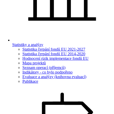
Statistiky a analýzy
Statistika čerpání fondů EU 2021-2027
Statistika čerpání fondů EU 2014-2020
Hodnocení rizik implementace fondů EU
Mapa projektů
Seznam operací (příjemců)
Indikátory - co bylo podpořeno
Evaluace a analýzy (knihovna evaluací)
Publikace