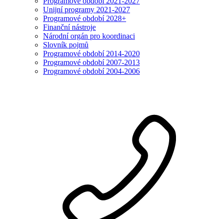
Programové období 2021-2027
Unijní programy 2021-2027
Programové období 2028+
Finanční nástroje
Národní orgán pro koordinaci
Slovník pojmů
Programové období 2014-2020
Programové období 2007-2013
Programové období 2004-2006