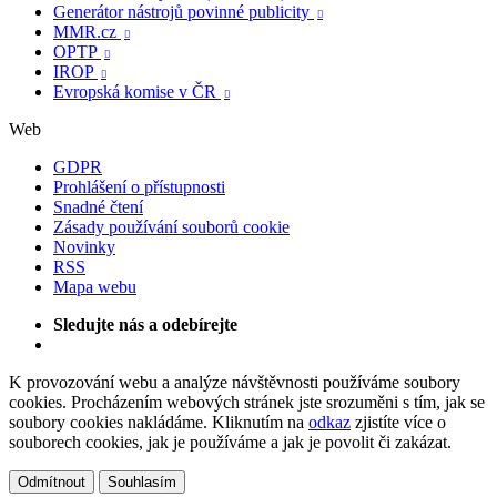
Generátor nástrojů povinné publicity

MMR.cz

OPTP

IROP

Evropská komise v ČR

Web
GDPR
Prohlášení o přístupnosti
Snadné čtení
Zásady používání souborů cookie
Novinky
RSS
Mapa webu
Sledujte nás a odebírejte
K provozování webu a analýze návštěvnosti používáme soubory
cookies. Procházením webových stránek jste srozuměni s tím, jak se
soubory cookies nakládáme. Kliknutím na
odkaz
zjistíte více o
souborech cookies, jak je používáme a jak je povolit či zakázat.
Odmítnout
Souhlasím