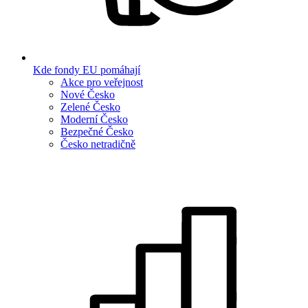
Kde fondy EU pomáhají
Akce pro veřejnost
Nové Česko
Zelené Česko
Moderní Česko
Bezpečné Česko
Česko netradičně