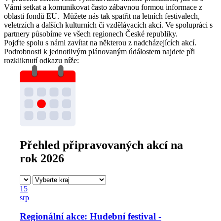
Vámi setkat a komunikovat často zábavnou formou informace z
oblasti fondů EU. Můžete nás tak spatřit na letních festivalech,
veletrzích a dalších kulturních či vzdělávacích akcí. Ve spolupráci s
partnery působíme ve všech regionech České republiky.
Pojďte spolu s námi zavítat na některou z nadcházejících akcí.
Podrobnosti k jednotlivým plánovaným údálostem najdete při
rozkliknutí odkazu níže:
Přehled připravovaných akcí na
rok 2026
15
srp
Regionální akce: Hudební festival -