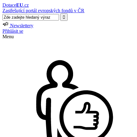
Dotace
EU
.cz
Zastřešující portál evropských fondů v ČR
Newslettery
Přihlásit se
Menu