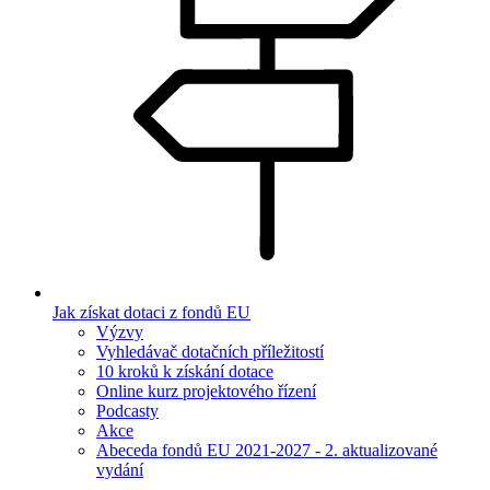
Jak získat dotaci z fondů EU
Výzvy
Vyhledávač dotačních příležitostí
10 kroků k získání dotace
Online kurz projektového řízení
Podcasty
Akce
Abeceda fondů EU 2021-2027 - 2. aktualizované
vydání