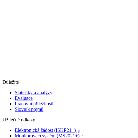
Důležité
Statistiky a analýzy
Evaluace
Pracovní příležitosti
Slovník pojmů
Užitečné odkazy
Elektronická žádost (ISKP21+)

Monitorovací systém (MS2021+)
