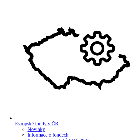
Evropské fondy v ČR
Novinky
Informace o fondech