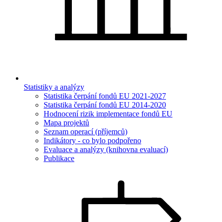
Statistiky a analýzy
Statistika čerpání fondů EU 2021-2027
Statistika čerpání fondů EU 2014-2020
Hodnocení rizik implementace fondů EU
Mapa projektů
Seznam operací (příjemců)
Indikátory - co bylo podpořeno
Evaluace a analýzy (knihovna evaluací)
Publikace