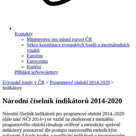
Kontakty
Ministerstvo pro místní rozvoj ČR
Sekce koordinace evropských fondů a mezinárodních
vztahů
Eurofon
Eurocentra
Kariéra
Přihlásit se
Newslettery
Evropské fondy v ČR
>
Programové období 2014-2020
>
Indikátory
Národní číselník indikátorů 2014-2020
Národní číselník indikátorů pro programové období 2014–2020
(dále také NČI 2014+) ve vazbě na zkušenosti z minulého
programového období obsahuje ověřené a metodicky správné
indikátory posouzené dle postupu stanoveného metodickým
pokynem Zásady tvorby a používání indikátorů v programovém