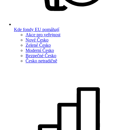
Kde fondy EU pomáhají
Akce pro veřejnost
Nové Česko
Zelené Česko
Moderní Česko
Bezpečné Česko
Česko netradičně