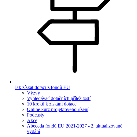
Jak získat dotaci z fondů EU
Výzvy
Vyhledávač dotačních příležitostí
10 kroků k získání dotace
Online kurz projektového řízení
Podcasty
Akce
Abeceda fondů EU 2021-2027 - 2. aktualizované
vydání