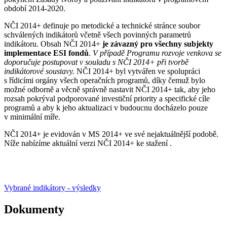
období 2014-2020.
NČI 2014+ definuje po metodické a technické stránce soubor
schválených indikátorů včetně všech povinných parametrů
indikátoru. Obsah NČI 2014+
je závazný pro všechny subjekty
implementace ESI fondů
.
V případě Programu rozvoje venkova se
doporučuje postupovat v souladu s NČI 2014+ při tvorbě
indikátorové soustavy.
NČI 2014+ byl vytvářen ve spolupráci
s řídicími orgány všech operačních programů, díky čemuž bylo
možné odborně a věcně správně nastavit NČI 2014+ tak, aby jeho
rozsah pokrýval podporované investiční priority a specifické cíle
programů a aby k jeho aktualizaci v budoucnu docházelo pouze
v minimální míře.
NČI 2014+ je evidován v MS 2014+ ve své nejaktuálnější podobě.
Níže nabízíme aktuální verzi NČI 2014+ ke stažení .
Vybrané indikátory - výsledky
Dokumenty