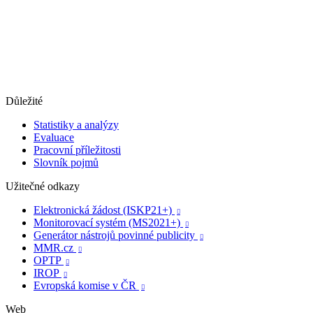
Důležité
Statistiky a analýzy
Evaluace
Pracovní příležitosti
Slovník pojmů
Užitečné odkazy
Elektronická žádost (ISKP21+)

Monitorovací systém (MS2021+)

Generátor nástrojů povinné publicity

MMR.cz

OPTP

IROP

Evropská komise v ČR

Web