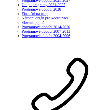
Programové období 2021-2027
Unijní programy 2021-2027
Programové období 2028+
Finanční nástroje
Národní orgán pro koordinaci
Slovník pojmů
Programové období 2014-2020
Programové období 2007-2013
Programové období 2004-2006