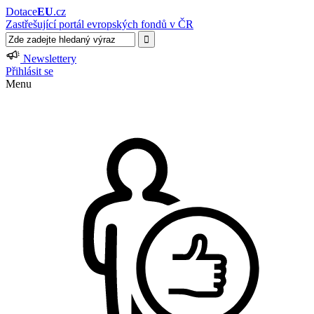
Dotace
EU
.cz
Zastřešující portál evropských fondů v ČR
Newslettery
Přihlásit se
Menu