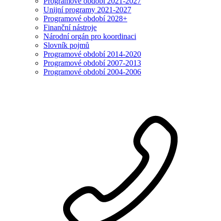
Programové období 2021-2027
Unijní programy 2021-2027
Programové období 2028+
Finanční nástroje
Národní orgán pro koordinaci
Slovník pojmů
Programové období 2014-2020
Programové období 2007-2013
Programové období 2004-2006