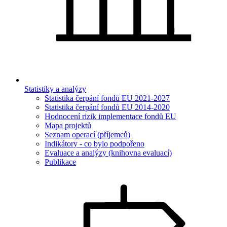
Statistiky a analýzy
Statistika čerpání fondů EU 2021-2027
Statistika čerpání fondů EU 2014-2020
Hodnocení rizik implementace fondů EU
Mapa projektů
Seznam operací (příjemců)
Indikátory - co bylo podpořeno
Evaluace a analýzy (knihovna evaluací)
Publikace