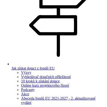
Jak získat dotaci z fondů EU
Výzvy
Vyhledávač dotačních příležitostí
10 kroků k získání dotace
Online kurz projektového řízení
Podcasty
Akce
Abeceda fondů EU 2021-2027 - 2. aktualizované
vydání