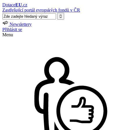
Dotace
EU
.cz
Zastřešující portál evropských fondů v ČR
Newslettery
Přihlásit se
Menu