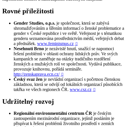
Rovné příležitosti
Gender Studies, o.p.s.
je společnost, která se zabývá
shromažďováním a šířením informací o ženské problematice a
gender v České republice i ve světě. Veřejnost je s tématikou
genderu seznamována prostřednictvím médií, veřejných debat
a přednášek.
www.feminismus.cz

Nesehnutí Brno
je nezávislé hnutí, snažící se napomoci
řešení problémů v oblasti ochrany lidských práv. Ve svých
kampaních se zaměřuje na otázky tradičního rozdělení
ženských a mužských rolí ve společnosti. Vydává publikace,
provozuje knihovnu, pořádá semináře.
http://zenskaprava.ecn.cz/

Český svaz žen
je nevládní organizací s početnou členskou
základnou, která se odvíjí od lokálních organizací působících
takřka ve všech regionech ČR.
www.csz.cz

Udržitelný rozvoj
Regionální environmentální centrum ČR
je českým
zastoupením mezinárodní organizace, jejímž posláním je
přispívat k řešení problémů životního prostředí v zemích