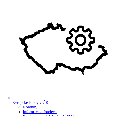
Evropské fondy v ČR
Novinky
Informace o fondech