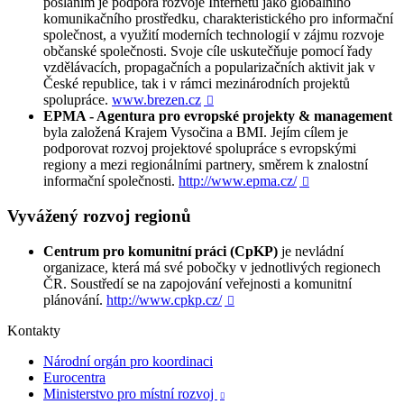
posláním je podpora rozvoje Internetu jako globálního
komunikačního prostředku, charakteristického pro informační
společnost, a využití moderních technologií v zájmu rozvoje
občanské společnosti. Svoje cíle uskutečňuje pomocí řady
vzdělávacích, propagačních a popularizačních aktivit jak v
České republice, tak i v rámci mezinárodních projektů
spolupráce.
www.brezen.cz

EPMA - Agentura pro evropské projekty & management
byla založená Krajem Vysočina a BMI. Jejím cílem je
podporovat rozvoj projektové spolupráce s evropskými
regiony a mezi regionálními partnery, směrem k znalostní
informační společnosti.
http://www.epma.cz/

Vyvážený rozvoj regionů
Centrum pro komunitní práci (CpKP)
je nevládní
organizace, která má své pobočky v jednotlivých regionech
ČR. Soustředí se na zapojování veřejnosti a komunitní
plánování.
http://www.cpkp.cz/

Kontakty
Národní orgán pro koordinaci
Eurocentra
Ministerstvo pro místní rozvoj
