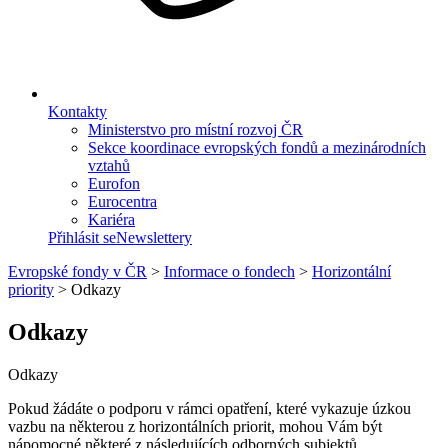
Kontakty
Ministerstvo pro místní rozvoj ČR
Sekce koordinace evropských fondů a mezinárodních
vztahů
Eurofon
Eurocentra
Kariéra
Přihlásit se
Newslettery
Evropské fondy v ČR
>
Informace o fondech
>
Horizontální
priority
>
Odkazy
Odkazy
Odkazy
Pokud žádáte o podporu v rámci opatření, které vykazuje úzkou
vazbu na některou z horizontálních priorit, mohou Vám být
nápomocné některé z následujících odborných subjektů.