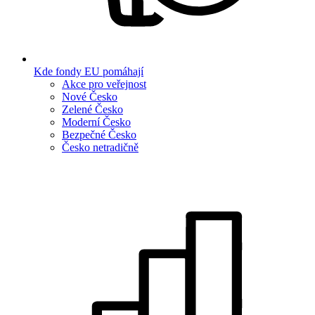
Kde fondy EU pomáhají
Akce pro veřejnost
Nové Česko
Zelené Česko
Moderní Česko
Bezpečné Česko
Česko netradičně