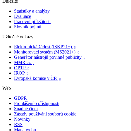
Důležité
Statistiky a analýzy
Evaluace
Pracovní příležitosti
Slovník pojmů
Užitečné odkazy
Elektronická žádost (ISKP21+)

Monitorovací systém (MS2021+)

Generátor nástrojů povinné publicity

MMR.cz

OPTP

IROP

Evropská komise v ČR

Web
GDPR
Prohlášení o přístupnosti
Snadné čtení
Zásady používání souborů cookie
Novinky
RSS
Mapa webu