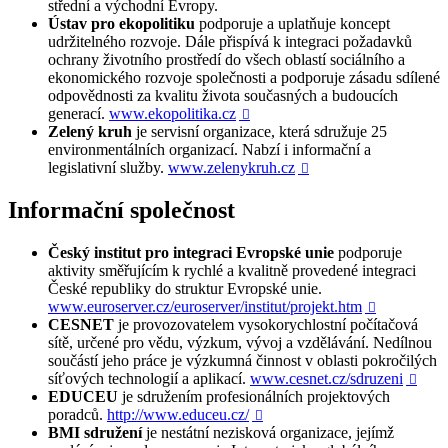
střední a východní Evropy.
Ústav pro ekopolitiku
podporuje a uplatňuje koncept
udržitelného rozvoje. Dále přispívá k integraci požadavků
ochrany životního prostředí do všech oblastí sociálního a
ekonomického rozvoje společnosti a podporuje zásadu sdílené
odpovědnosti za kvalitu života současných a budoucích
generací.
www.ekopolitika.cz

Zelený kruh
je servisní organizace, která sdružuje 25
environmentálních organizací. Nabzí i informační a
legislativní služby.
www.zelenykruh.cz

Informační společnost
Český institut pro integraci Evropské unie
podporuje
aktivity směřujícím k rychlé a kvalitně provedené integraci
České republiky do struktur Evropské unie.
www.euroserver.cz/euroserver/institut/projekt.htm

CESNET
je provozovatelem vysokorychlostní počítačová
sítě, určené pro vědu, výzkum, vývoj a vzdělávání. Nedílnou
součástí jeho práce je výzkumná činnost v oblasti pokročilých
síťových technologií a aplikací.
www.cesnet.cz/sdruzeni

EDUCEU
je sdružením profesionálních projektových
poradců.
http://www.educeu.cz/

BMI
sdružení
je nestátní nezisková organizace, jejímž