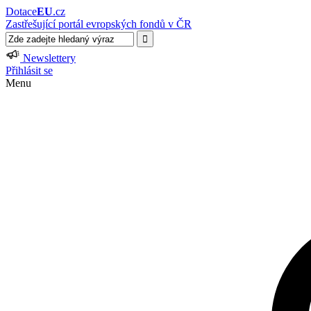
Dotace
EU
.cz
Zastřešující portál evropských fondů v ČR
Newslettery
Přihlásit se
Menu