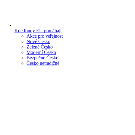
Kde fondy EU pomáhají
Akce pro veřejnost
Nové Česko
Zelené Česko
Moderní Česko
Bezpečné Česko
Česko netradičně