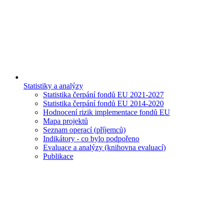
Statistiky a analýzy
Statistika čerpání fondů EU 2021-2027
Statistika čerpání fondů EU 2014-2020
Hodnocení rizik implementace fondů EU
Mapa projektů
Seznam operací (příjemců)
Indikátory - co bylo podpořeno
Evaluace a analýzy (knihovna evaluací)
Publikace