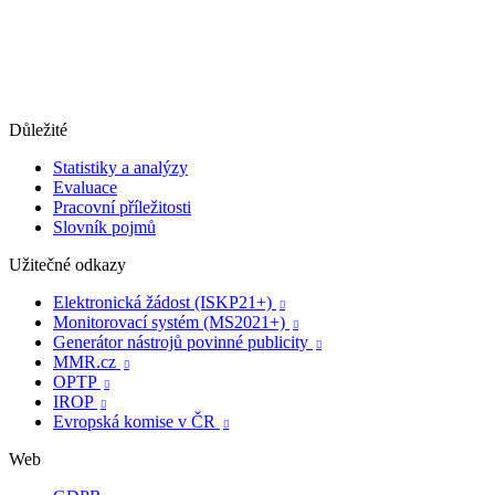
Důležité
Statistiky a analýzy
Evaluace
Pracovní příležitosti
Slovník pojmů
Užitečné odkazy
Elektronická žádost (ISKP21+)

Monitorovací systém (MS2021+)

Generátor nástrojů povinné publicity

MMR.cz

OPTP

IROP

Evropská komise v ČR

Web