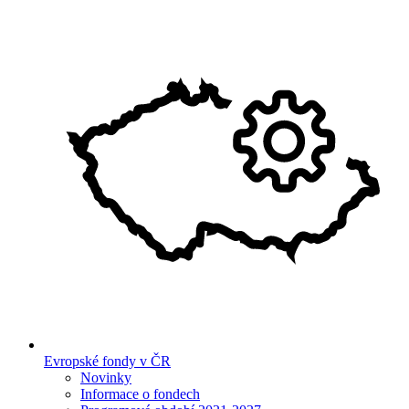
Evropské fondy v ČR
Novinky
Informace o fondech