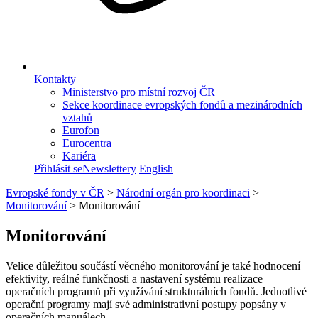
Kontakty
Ministerstvo pro místní rozvoj ČR
Sekce koordinace evropských fondů a mezinárodních
vztahů
Eurofon
Eurocentra
Kariéra
Přihlásit se
Newslettery
English
Evropské fondy v ČR
>
Národní orgán pro koordinaci
>
Monitorování
>
Monitorování
Monitorování
Velice důležitou součástí věcného monitorování je také hodnocení
efektivity, reálné funkčnosti a nastavení systému realizace
operačních programů při využívání strukturálních fondů. Jednotlivé
operační programy mají své administrativní postupy popsány v
operačních manuálech.