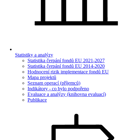
Statistiky a analýzy
Statistika čerpání fondů EU 2021-2027
Statistika čerpání fondů EU 2014-2020
Hodnocení rizik implementace fondů EU
Mapa projektů
Seznam operací (příjemců)
Indikátory - co bylo podpořeno
Evaluace a analýzy (knihovna evaluací)
Publikace