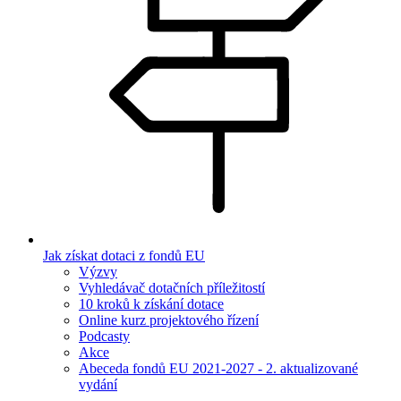
Jak získat dotaci z fondů EU
Výzvy
Vyhledávač dotačních příležitostí
10 kroků k získání dotace
Online kurz projektového řízení
Podcasty
Akce
Abeceda fondů EU 2021-2027 - 2. aktualizované
vydání