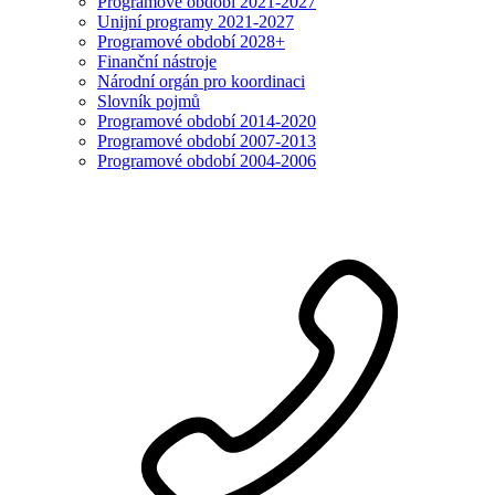
Programové období 2021-2027
Unijní programy 2021-2027
Programové období 2028+
Finanční nástroje
Národní orgán pro koordinaci
Slovník pojmů
Programové období 2014-2020
Programové období 2007-2013
Programové období 2004-2006