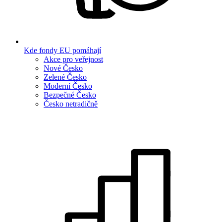
Kde fondy EU pomáhají
Akce pro veřejnost
Nové Česko
Zelené Česko
Moderní Česko
Bezpečné Česko
Česko netradičně