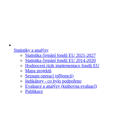
Statistiky a analýzy
Statistika čerpání fondů EU 2021-2027
Statistika čerpání fondů EU 2014-2020
Hodnocení rizik implementace fondů EU
Mapa projektů
Seznam operací (příjemců)
Indikátory - co bylo podpořeno
Evaluace a analýzy (knihovna evaluací)
Publikace