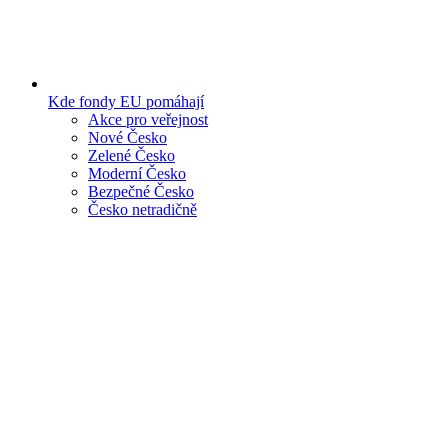
Kde fondy EU pomáhají
Akce pro veřejnost
Nové Česko
Zelené Česko
Moderní Česko
Bezpečné Česko
Česko netradičně