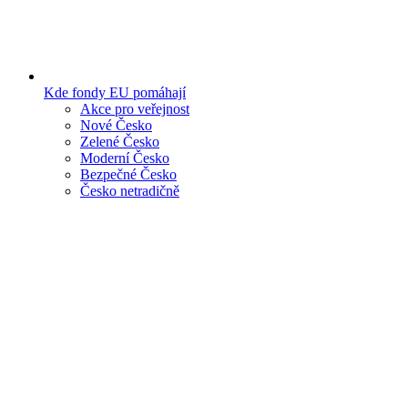
Kde fondy EU pomáhají
Akce pro veřejnost
Nové Česko
Zelené Česko
Moderní Česko
Bezpečné Česko
Česko netradičně