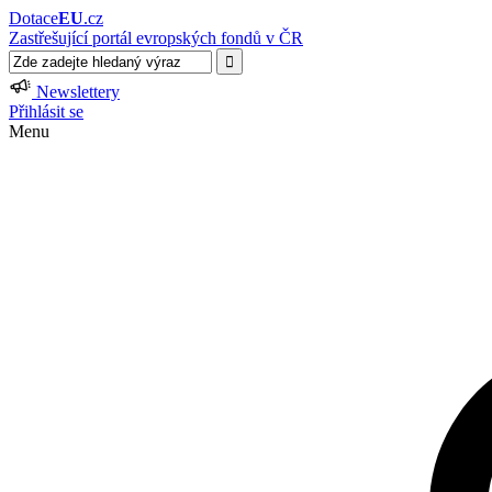
Dotace
EU
.cz
Zastřešující portál evropských fondů v ČR
Newslettery
Přihlásit se
Menu