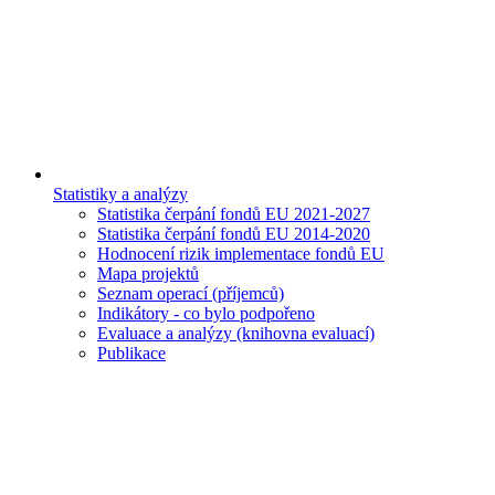
Statistiky a analýzy
Statistika čerpání fondů EU 2021-2027
Statistika čerpání fondů EU 2014-2020
Hodnocení rizik implementace fondů EU
Mapa projektů
Seznam operací (příjemců)
Indikátory - co bylo podpořeno
Evaluace a analýzy (knihovna evaluací)
Publikace