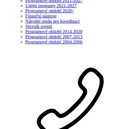
Programové období 2021-2027
Unijní programy 2021-2027
Programové období 2028+
Finanční nástroje
Národní orgán pro koordinaci
Slovník pojmů
Programové období 2014-2020
Programové období 2007-2013
Programové období 2004-2006