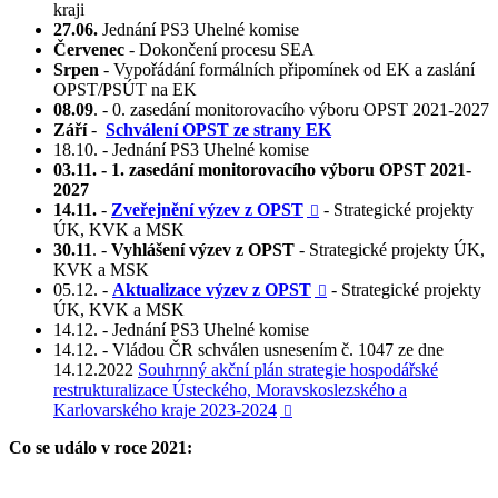
kraji
27.06.
Jednání PS3 Uhelné komise
Červenec
- Dokončení procesu SEA
Srpen
- Vypořádání formálních připomínek od EK a zaslání
OPST/PSÚT na EK
08.09
. - 0. zasedání monitorovacího výboru OPST 2021-2027
Září
-
Schválení OPST ze strany EK
18.10. - Jednání PS3 Uhelné komise
03.11. - 1. zasedání monitorovacího výboru OPST 2021-
2027
14.11.
-
Zveřejnění výzev z OPST
- Strategické projekty

ÚK, KVK a MSK
30.11
. -
Vyhlášení výzev z OPST
- Strategické projekty ÚK,
KVK a MSK
05.12. -
Aktualizace výzev z OPST
- Strategické projekty

ÚK, KVK a MSK
14.12. - Jednání PS3 Uhelné komise
14.12. - Vládou ČR schválen usnesením č. 1047 ze dne
14.12.2022
Souhrnný akční plán strategie hospodářské
restrukturalizace Ústeckého, Moravskoslezského a
Karlovarského kraje 2023-2024

Co se událo v roce 2021: