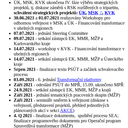
ÚK, MSK, KVK ukončena IV. fáze výběru strategických
projektů, tj. diskuse záměrů s RSK rozšířených o tripartitu,
schválení strategických projektů:
ÚK
,
MSK
,
KVK

30.06.2021
a
01.07.2021
realizovány Workshopy pro
odbornou veřejnost v MSK a ÚK - Financování transformace
v uhelných regionech
07.07.2021
- jednání Steering Committee
09.07.2021
- setkání zástupců EK, MMR, MŽP a
Karlovarského kraje
14.07.2021
- workshop v KVK - Financování transformace v
uhelných regionech
14.07.2021
- setkání zástupců EK, MMR, MŽP a Ústeckého
kraje
Srpen 2021
- finalizace textu PSÚT a začátek schvalovacího
procesu
03.09.2021
- 6. jednání
Transformační platformy
Září 2021
- odeslání PSÚT do MPŘ, 15.09. ukončeno MPŘ
24.9.2021
- setkání zástupců EK, MMR, MŽP a krajů
Září 2021
- jednání tematických pracovních skupin (MŽP)
Září 2021
- semináře směrem k veřejnosti (diskuse s
veřejností, představení projektů, přehled jednotlivých
plánovaných akcí v sekci
AKCE
)
4. Q 2021
- finalizace dokumentu, spuštění procesu SEA;
finalizace programového dokumentu pro Operační program
Spravedlivá transformace (MŽP)