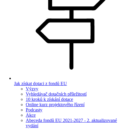
Jak získat dotaci z fondů EU
Výzvy
Vyhledávač dotačních příležitostí
10 kroků k získání dotace
Online kurz projektového řízení
Podcasty
Akce
Abeceda fondů EU 2021-2027 - 2. aktualizované
vydání