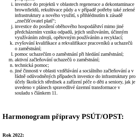
investice do projektů v oblastech regenerace a dekontaminace
brownfieldů, rekultivace půdy a v případě potřeby také zelené
infrastruktury a nového využití, s přihlédnutím k zásadě
„znečišťovatel platí“;
investice do posílení oběhového hospodářství mimo jiné
předcházením vzniku odpadů, jejich snižováním, účinným
využíváním zdrojů, opětovným používáním a recyklací;
zvyšování kvalifikace a rekvalifikace pracovníků a uchazečů
o zaměstnání;
pomoc uchazečům o zaměstnání při hledání zaměstnání;
aktivní začleňování uchazečů o zaměstnání;
technická pomoc;
jiné činnosti v oblasti vzdělávání a sociálního začleňování a v
řádně odůvodněných případech investice do infrastruktury pro
účely školicích středisek a zařízení péče o děti a seniory, jak je
uvedeno v plánech spravedlivé územní transformace v
souladu s článkem 11.
Harmonogram přípravy PSÚT/OPST:
Rok 2022: