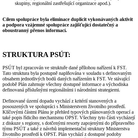
skupiny, regionální zastřešující organizace apod.).
Cílem spolupráce byla eliminace duplicit vykonávaných aktivit
a podpora vzájemné spolupráce zajišťující dostatečný a
oboustranný přenos informací.
STRUKTURA PSÚT:
PSÚT byl zpracován ve struktuře dané přílohou nařízení k FST.
Tato struktura byla postupně naplňována v souladu s definovaným
obsahem jednotlivých bodů daných nařízením k FST. Ve stávající
podobě Plán zahrnuje všechny dostupné informace a východiska
definovaná příslušnými regionálními i národními strategiemi.
Definované území dopadu vychází z kritérií stanovených a
posouzených ve spolupráci s Ministerstvem životního prostředí.
Klíčovými částmi Plánu je přehled typových plánovaných operací a
také popis řídicího mechanismu OPST. Všechny tyto části vycházejí
z diskuze s regiony, s dotčenými resorty zapojenými do přípravného
týmu PSÚT a také z návrhů implementační struktury Ministerstva
životního prostředí k OPST. Plán vychází z dostupné podoby