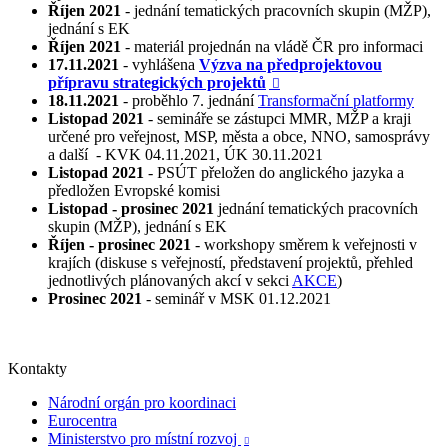
Říjen 2021
- jednání tematických pracovních skupin (MŽP),
jednání s EK
Říjen 2021
- materiál projednán na vládě ČR pro informaci
17.11.2021
- vyhlášena
Výzva na předprojektovou
přípravu strategických projektů

18.11.2021
- proběhlo 7. jednání
Transformační platformy
Listopad 2021
- semináře se zástupci MMR, MŽP a kraji
určené pro veřejnost, MSP, města a obce, NNO, samosprávy
a další - KVK 04.11.2021, ÚK 30.11.2021
Listopad 2021
- PSÚT přeložen do anglického jazyka a
předložen Evropské komisi
Listopad - prosinec 2021
jednání tematických pracovních
skupin (MŽP), jednání s EK
Říjen - prosinec 2021
- workshopy směrem k veřejnosti v
krajích (diskuse s veřejností, představení projektů, přehled
jednotlivých plánovaných akcí v sekci
AKCE
)
Prosinec 2021
- seminář v MSK 01.12.2021
Kontakty
Národní orgán pro koordinaci
Eurocentra
Ministerstvo pro místní rozvoj
