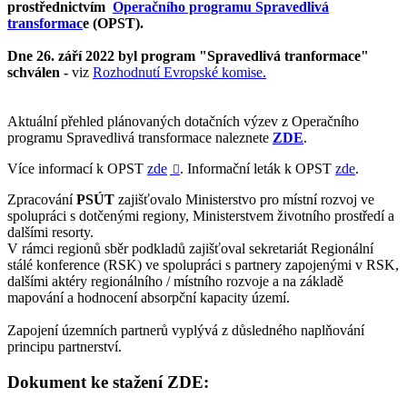
prostřednictvím
Operačního programu Spravedlivá
transformac
e (OPST).
Dne 26. září 2022 byl program "Spravedlivá tranformace"
schválen -
viz
Rozhodnutí Evropské komise.
Aktuální přehled plánovaných dotačních výzev z Operačního
programu Spravedlivá transformace naleznete
ZDE
.
Více informací k OPST
zde
. Informační leták k OPST
zde
.

Zpracování
PSÚT
zajišťovalo Ministerstvo pro místní rozvoj ve
spolupráci s dotčenými regiony, Ministerstvem životního prostředí a
dalšími resorty.
V rámci regionů sběr podkladů zajišťoval sekretariát Regionální
stálé konference (RSK) ve spolupráci s partnery zapojenými v RSK,
dalšími aktéry regionálního / místního rozvoje a na základě
mapování a hodnocení absorpční kapacity území.
Zapojení územních partnerů vyplývá z důsledného naplňování
principu partnerství.
Dokument ke stažení ZDE: