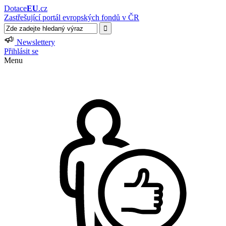
Dotace
EU
.cz
Zastřešující portál evropských fondů v ČR
Newslettery
Přihlásit se
Menu