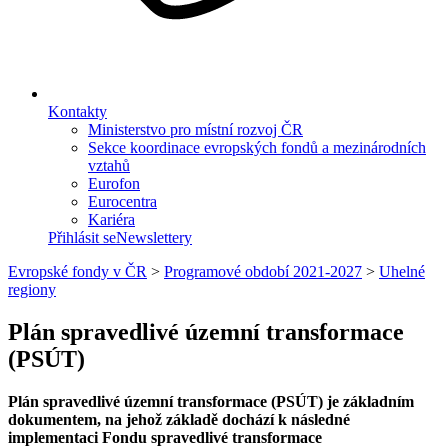
Kontakty
Ministerstvo pro místní rozvoj ČR
Sekce koordinace evropských fondů a mezinárodních
vztahů
Eurofon
Eurocentra
Kariéra
Přihlásit se
Newslettery
Evropské fondy v ČR
>
Programové období 2021-2027
>
Uhelné
regiony
Plán spravedlivé územní transformace
(PSÚT)
Plán spravedlivé územní transformace (PSÚT) je základním
dokumentem, na jehož základě dochází k následné
implementaci Fondu spravedlivé transformace