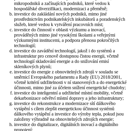
mikropodniků a začínajících podniků, které vedou k
hospodářské diverzifikaci, modernizaci a přeměně;
investice do zakládání nových podniků, mimo jiné
prostřednictvím podnikatelských inkubátorů a poradenských
služeb, které vedou k vytváření pracovních míst;
investice do činností v oblasti výzkumu a inovací,
prováděných mimo jiné vysokými školami a veřejnými
výzkumnými institucemi, a podpora přenosu pokročilých
technologií;
investice do zavádění technologií, jakož i do systémů a
infrastruktur pro cenově dostupnou čistou energii, včetně
technologií skladování energie a do snižování emisí
skleníkových plynů;
investice do energie z obnovitelných zdrojů v souladu se
směrnicí Evropského parlamentu a Rady (EU) 2018/2001,
včetně kritérií udržitelnosti v ní stanovených a do energetické
účinnosti, mimo jiné za účelem snížení energetické chudoby;
investice do inteligentní a udržitelné místní mobility, včetně
dekarbonizace odvětví místní dopravy a jeho infrastruktury;
investice do rekonstrukce a modernizace sítí dálkového
vytápění s cílem zlepšit energetickou účinnost systémů
dálkového vytápění a investice do výroby tepla, pokud jsou
založeny výhradně na obnovitelných zdrojích energie;
investice do digitalizace, digitálních inovací a digitálního
propojení;