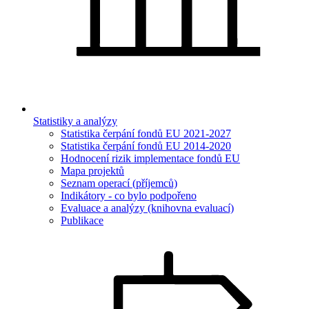
Statistiky a analýzy
Statistika čerpání fondů EU 2021-2027
Statistika čerpání fondů EU 2014-2020
Hodnocení rizik implementace fondů EU
Mapa projektů
Seznam operací (příjemců)
Indikátory - co bylo podpořeno
Evaluace a analýzy (knihovna evaluací)
Publikace