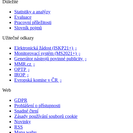
Důležité
Statistiky a analýzy
Evaluace
Pracovní příležitosti
Slovník pojmů
Užitečné odkazy
Elektronická žádost (ISKP21+)

Monitorovací systém (MS2021+)

Generátor nástrojů povinné publicity

MMR.cz

OPTP

IROP

Evropská komise v ČR

Web
GDPR
Prohlášení o přístupnosti
Snadné čtení
Zásady používání souborů cookie
Novinky
RSS
Mapa webu