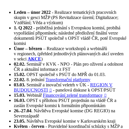
Leden – únor 2022
- Realizace tematických pracovních
skupin v gesci MŽP (PS Revitalizace území; Digitalizace;
Vzdělání; Věda a výzkum)
1. Q 2022
- průběžná jednání s Evropskou komisí, probíhá
vypořádání připomínek; následné předložení finální verze
dokumentů PSÚT společně s OPST vládě ČR, poté Evropské
komisi
Únor – březen
– Realizace workshopů a webinářů
v regionech, (přehled jednotlivých plánovaných akcí uveden
v sekci
AKCE
)
02.02.
Seminář v KVK - NPO - Plán pro oživení a odolnost
ČR a aktuální informace z FST
15.02.
OPST společně s PSÚT do MPŘ do 01.03.
22.02.
8. jednání
Transformační platformy
03.03.
Seminář a inovační veletrh v ÚK -
REGION V
BUDOUCNOSTI
- panelová diskuse k OPST/PSÚT

15.03.
Webinář
Financování zelené transformace

16.03.
OPST s přílohou PSÚT projednán na vládě ČR a
zaslán Evropské komisi k formálním připomínkám
26.-27.04
. Návštěva Evropské komise (DG REGIO) na
Severozápadě
23.05.
Návštěva Evropské komise v Karlovarském kraji
Květen - červen
- Pravidelné koordinační schůzky s MŽP a