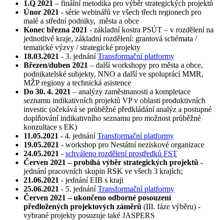
1.Q 2021
– finální metodika pro výběr strategických projektů
Únor 2021
- série webinářů ve všech třech regionech pro
malé a střední podniky, města a obce
Konec března 2021
- základní kostra PSÚT – v rozdělení na
jednotlivé kraje, základní rozdělení: grantová schémata /
tematické výzvy / strategické projekty
18.03.2021
- 3. jednání
Transformační platformy
Březen/duben 2021
– další workshopy pro města a obce,
podnikatelské subjekty, NNO a další ve spolupráci MMR,
MŽP regiony a technická asistence
Do 30. 4. 2021
– analýzy zaměstnanosti a kompletace
seznamu indikativních projektů VP v oblasti produktivních
investic (očekává se průběžné předkládání analýz a postupné
doplňování indikativního seznamu pro možnost průběžné
konzultace s EK)
11.05.2021
- 4. jednání
Transformační platformy
19.05.2021
- workshop pro Nestátní neziskové organizace
24.05.2021
-
schváleno rozdělení prostředků FST
Červen 2021 – probíhá výběr strategických projektů
-
jednání pracovních skupin RSK ve všech 3 krajích;
21.06.2021
- jednání EIB s kraji
25.06.2021
- 5. jednání
Transformační platformy
Červen 2021 – ukončeno odborné posouzení
předložených projektových záměrů
(III. fáze výběru) -
vybrané projekty posuzuje také JASPERS