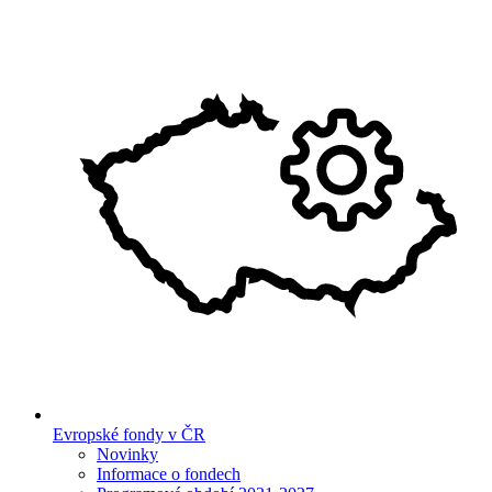
Evropské fondy v ČR
Novinky
Informace o fondech