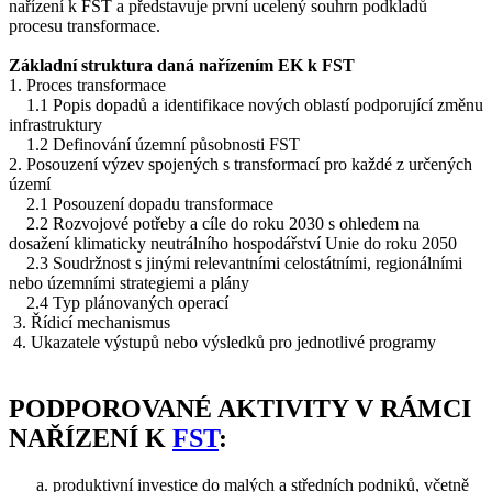
nařízení k FST a představuje první ucelený souhrn podkladů
procesu transformace.
Základní struktura daná nařízením EK k FST
1. Proces transformace
1.1 Popis dopadů a identifikace nových oblastí podporující změnu
infrastruktury
1.2 Definování územní působnosti FST
2. Posouzení výzev spojených s transformací pro každé z určených
území
2.1 Posouzení dopadu transformace
2.2 Rozvojové potřeby a cíle do roku 2030 s ohledem na
dosažení klimaticky neutrálního hospodářství Unie do roku 2050
2.3 Soudržnost s jinými relevantními celostátními, regionálními
nebo územními strategiemi a plány
2.4 Typ plánovaných operací
3. Řídicí mechanismus
4. Ukazatele výstupů nebo výsledků pro jednotlivé programy
PODPOROVANÉ AKTIVITY V RÁMCI
NAŘÍZENÍ K
FST
:
produktivní investice do malých a středních podniků, včetně