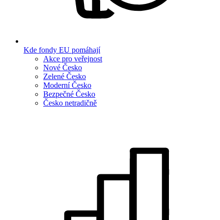
Kde fondy EU pomáhají
Akce pro veřejnost
Nové Česko
Zelené Česko
Moderní Česko
Bezpečné Česko
Česko netradičně