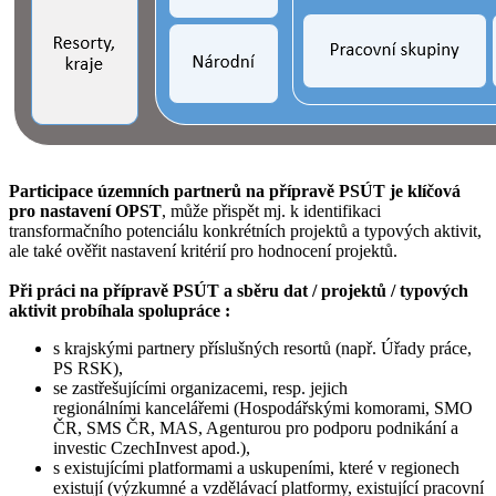
Participace územních partnerů na přípravě PSÚT je klíčová
pro nastavení OPST
, může přispět mj. k identifikaci
transformačního potenciálu konkrétních projektů a typových aktivit,
ale také ověřit nastavení kritérií pro hodnocení projektů.
Při práci na přípravě PSÚT a sběru dat / projektů / typových
aktivit probíhala spolupráce :
s krajskými partnery příslušných resortů (např. Úřady práce,
PS RSK),
se zastřešujícími organizacemi, resp. jejich
regionálními kancelářemi (Hospodářskými komorami, SMO
ČR, SMS ČR, MAS, Agenturou pro podporu podnikání a
investic CzechInvest apod.),
s existujícími platformami a uskupeními, které v regionech
existují (výzkumné a vzdělávací platformy, existující pracovní