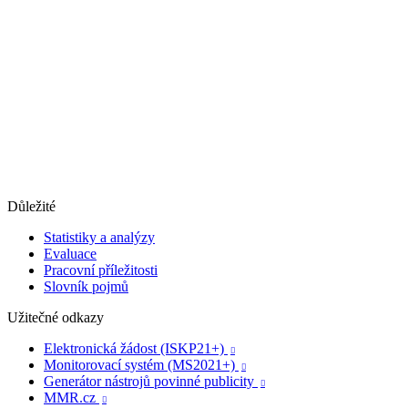
Důležité
Statistiky a analýzy
Evaluace
Pracovní příležitosti
Slovník pojmů
Užitečné odkazy
Elektronická žádost (ISKP21+)

Monitorovací systém (MS2021+)

Generátor nástrojů povinné publicity

MMR.cz
