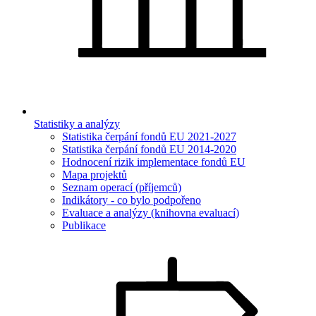
Statistiky a analýzy
Statistika čerpání fondů EU 2021-2027
Statistika čerpání fondů EU 2014-2020
Hodnocení rizik implementace fondů EU
Mapa projektů
Seznam operací (příjemců)
Indikátory - co bylo podpořeno
Evaluace a analýzy (knihovna evaluací)
Publikace