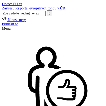
Dotace
EU
.cz
Zastřešující portál evropských fondů v ČR
Newslettery
Přihlásit se
Menu