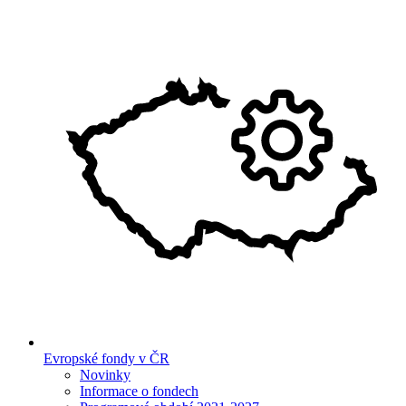
Evropské fondy v ČR
Novinky
Informace o fondech