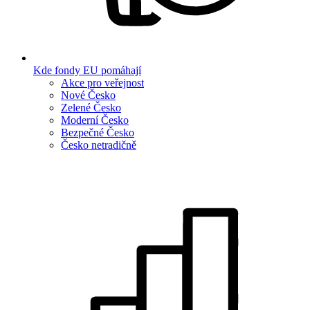
Kde fondy EU pomáhají
Akce pro veřejnost
Nové Česko
Zelené Česko
Moderní Česko
Bezpečné Česko
Česko netradičně