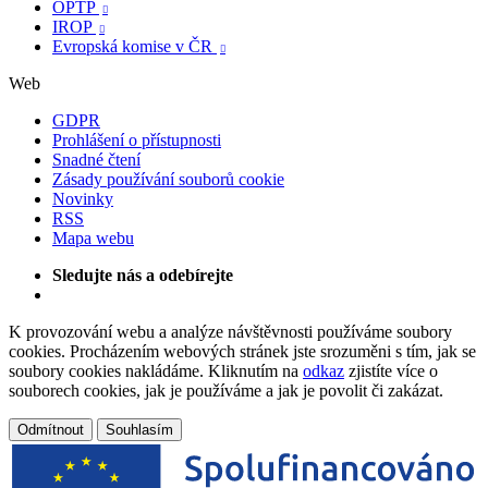
OPTP

IROP

Evropská komise v ČR

Web
GDPR
Prohlášení o přístupnosti
Snadné čtení
Zásady používání souborů cookie
Novinky
RSS
Mapa webu
Sledujte nás a odebírejte
K provozování webu a analýze návštěvnosti používáme soubory
cookies. Procházením webových stránek jste srozuměni s tím, jak se
soubory cookies nakládáme. Kliknutím na
odkaz
zjistíte více o
souborech cookies, jak je používáme a jak je povolit či zakázat.
Odmítnout
Souhlasím