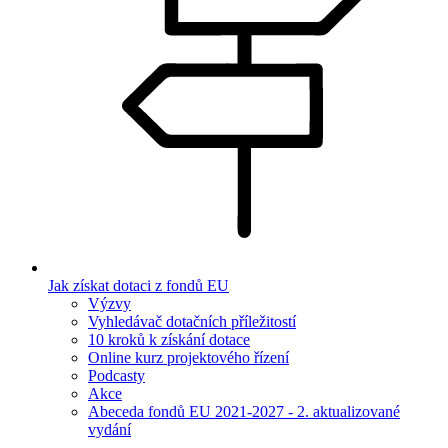
Jak získat dotaci z fondů EU
Výzvy
Vyhledávač dotačních příležitostí
10 kroků k získání dotace
Online kurz projektového řízení
Podcasty
Akce
Abeceda fondů EU 2021-2027 - 2. aktualizované
vydání