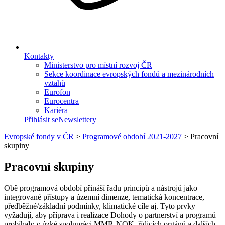
Kontakty
Ministerstvo pro místní rozvoj ČR
Sekce koordinace evropských fondů a mezinárodních
vztahů
Eurofon
Eurocentra
Kariéra
Přihlásit se
Newslettery
Evropské fondy v ČR
>
Programové období 2021-2027
>
Pracovní
skupiny
Pracovní skupiny
Obě programová období přináší řadu principů a nástrojů jako
integrované přístupy a územní dimenze, tematická koncentrace,
předběžné/základní podmínky, klimatické cíle aj. Tyto prvky
vyžadují, aby příprava i realizace Dohody o partnerství a programů
probíhaly v úzké spolupráci MMR-NOK, řídicích orgánů a dalších