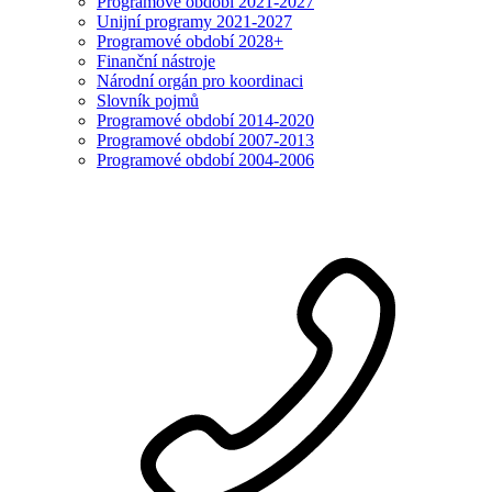
Programové období 2021-2027
Unijní programy 2021-2027
Programové období 2028+
Finanční nástroje
Národní orgán pro koordinaci
Slovník pojmů
Programové období 2014-2020
Programové období 2007-2013
Programové období 2004-2006