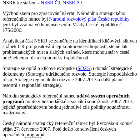
NSRR ke stažení -
NSSR ČJ
,
NSSR AJ
Východiskem pro zpracování návrhu Národního strategického
referenčního rámce byl
Národní rozvojový plán České republiky
,
jenž byl vzat na vědomí usnesením Vlády České republiky č.
175/2006.
Analytická část NSRR se zaměřuje na identifikaci klíčových silných
stránek ČR pro posilování její konkurenceschopnosti, stejně tak
problematických míst a slabých stránek, které mohou stát v cestě
udržitelnému růstu ekonomiky i společnosti.
Strategie se opírá o klíčové evropské (
SOZS
) i domácí strategické
dokumenty (Strategie udržitelného rozvoje, Strategie hospodářského
růstu, Strategie regionálního rozvoje 2007-2013 a další platné
resortní a regionální strategie).
Národní strategický referenční rámec
udává systém operačních
program
ů
politiky hospodářské a sociální soudržnosti 2007-2013,
jejichž prostřednictvím budou jednotlivé
cíle politiky
soudržnosti
realizovány.
Český národní strategický referenční rámec byl Evropskou komisí
přijat 27. července 2007. Poté došlo ke schválení českých
operačních
program
ů.