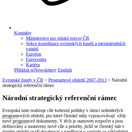
Kontakty
Ministerstvo pro místní rozvoj ČR
Sekce koordinace evropských fondů a mezinárodních
vztahů
Eurofon
Eurocentra
Kariéra
Přihlásit se
Newslettery
English
Evropské fondy v ČR
>
Programové období 2007-2013
>
Národní
strategický referenční rámec
Národní strategický referenční rámec
Evropská unie realizuje cíle kohezní politiky v rámci sedmiletých
program
ových období, pro které členské státy vypracovávají vždy
nové
program
ové dokumenty. V těch je stanoven rozpočet a jsou
definovány a nastaveny nové cíle a priority, jichž se členský stát v
daném období snaží dosahovat a naplňovat v souladu se základními