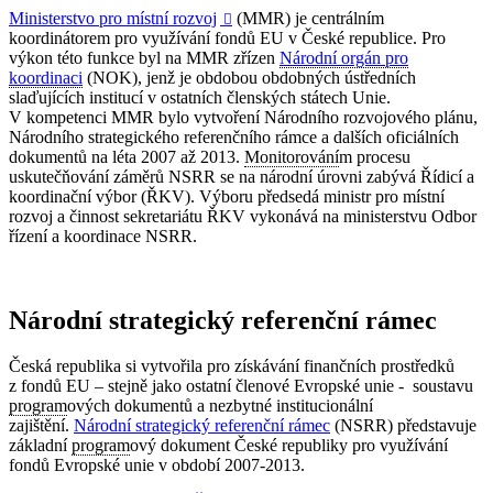
Ministerstvo pro místní rozvoj
(MMR) je centrálním

koordinátorem pro využívání fondů EU v České republice. Pro
výkon této funkce byl na MMR zřízen
Národní orgán pro
koordinaci
(NOK), jenž je obdobou obdobných ústředních
slaďujících institucí v ostatních členských státech Unie.
V kompetenci MMR bylo vytvoření Národního rozvojového plánu,
Národního strategického referenčního rámce a dalších oficiálních
dokumentů na léta 2007 až 2013.
Monitorování
m procesu
uskutečňování záměrů NSRR se na národní úrovni zabývá Řídicí a
koordinační výbor (ŘKV). Výboru předsedá ministr pro místní
rozvoj a činnost sekretariátu ŘKV vykonává na ministerstvu Odbor
řízení a koordinace NSRR.
Národní strategický referenční rámec
Česká republika si vytvořila pro získávání finančních prostředků
z fondů EU – stejně jako ostatní členové Evropské unie - soustavu
program
ových dokumentů a nezbytné institucionální
zajištění.
Národní strategický referenční rámec
(NSRR) představuje
základní
program
ový dokument České republiky pro využívání
fondů Evropské unie v období 2007-2013.