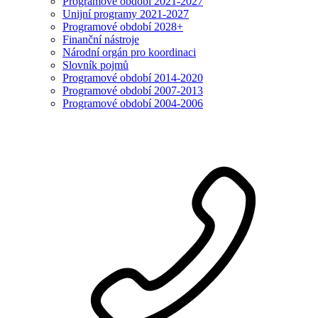
Programové období 2021-2027
Unijní programy 2021-2027
Programové období 2028+
Finanční nástroje
Národní orgán pro koordinaci
Slovník pojmů
Programové období 2014-2020
Programové období 2007-2013
Programové období 2004-2006