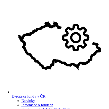
Evropské fondy v ČR
Novinky
Informace o fondech