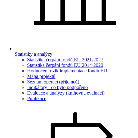
Statistiky a analýzy
Statistika čerpání fondů EU 2021-2027
Statistika čerpání fondů EU 2014-2020
Hodnocení rizik implementace fondů EU
Mapa projektů
Seznam operací (příjemců)
Indikátory - co bylo podpořeno
Evaluace a analýzy (knihovna evaluací)
Publikace