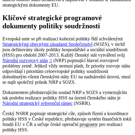
strategickými dokumenty EU.
Klíčové strategické programové
dokumenty politiky soudržnosti
Evropská unie se při realizaci kohezní politiky řídí schválenými
Strategickými obecnými zásadami Společenství
(SOZS), v nichž
jsou definovány úkoly politiky hospodářské a sociální soudržnosti
(HSS) pro období 2007-2013. Každý členský stát vytváření svůj
Národní rozvojový plán
(NRP) popisující hlavní rozvojové

problémy země. Jelikož vždy nemusí platit, že priority rozvoje státu
odpovídají i prioritám celoevropské politiky soudržnosti
dohodnutým všemi členskými státy EU na nadnárodní úrovni, musí
se najít společný průnik NRP a SOZS.
Dokumentem představujícím soulad NRP a SOZS a vymezujícím
tak podobu realizace politiky HSS na území členského státu je
Národní strategický referenční rámec
(NSRR).
Český NSRR popisuje strategické cíle, způsob řízení a koordinace
politiky HSS v České republice, představuje systém finančních toků
fondů EU v ČR a určuje české operační
program
y pro realizaci
politiky HSS.