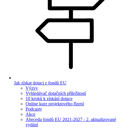
Jak získat dotaci z fondů EU
Výzvy
Vyhledávač dotačních příležitostí
10 kroků k získání dotace
Online kurz projektového řízení
Podcasty
Akce
Abeceda fondů EU 2021-2027 - 2. aktualizované
vydání