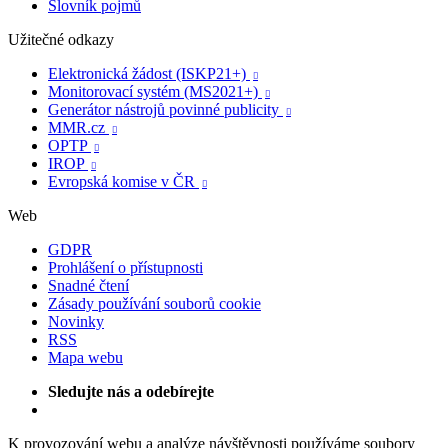
Slovník pojmů
Užitečné odkazy
Elektronická žádost (ISKP21+)

Monitorovací systém (MS2021+)

Generátor nástrojů povinné publicity

MMR.cz

OPTP

IROP

Evropská komise v ČR

Web
GDPR
Prohlášení o přístupnosti
Snadné čtení
Zásady používání souborů cookie
Novinky
RSS
Mapa webu
Sledujte nás a odebírejte
K provozování webu a analýze návštěvnosti používáme soubory