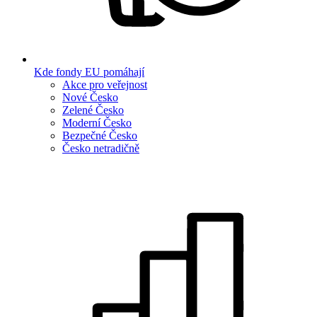
Kde fondy EU pomáhají
Akce pro veřejnost
Nové Česko
Zelené Česko
Moderní Česko
Bezpečné Česko
Česko netradičně