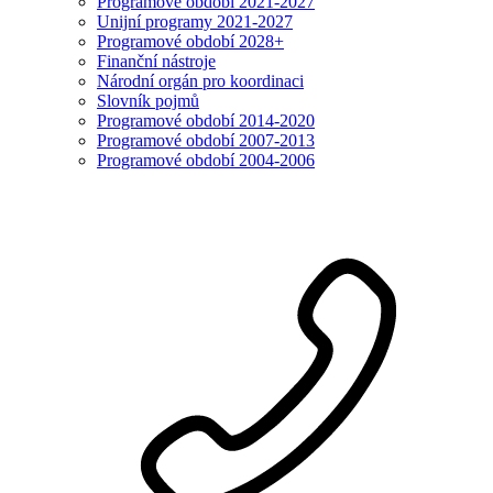
Programové období 2021-2027
Unijní programy 2021-2027
Programové období 2028+
Finanční nástroje
Národní orgán pro koordinaci
Slovník pojmů
Programové období 2014-2020
Programové období 2007-2013
Programové období 2004-2006