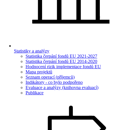
Statistiky a analýzy
Statistika čerpání fondů EU 2021-2027
Statistika čerpání fondů EU 2014-2020
Hodnocení rizik implementace fondů EU
Mapa projektů
Seznam operací (příjemců)
Indikátory - co bylo podpořeno
Evaluace a analýzy (knihovna evaluací)
Publikace