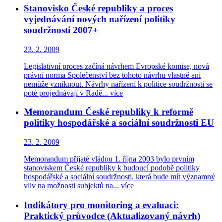
Stanovisko České republiky a proces
vyjednávání nových nařízení politiky
soudržnosti 2007+
23. 2. 2009
Legislativní proces začíná návrhem Evropské komise, nová
právní norma Společenství bez tohoto návrhu vlastně ani
nemůže vzniknout. Návrhy nařízení k politice soudržnosti se
poté projednávají v Radě...
více
Memorandum České republiky k reformě
politiky hospodářské a sociální soudržnosti EU
23. 2. 2009
Memorandum přijaté vládou 1. října 2003 bylo prvním
stanoviskem České republiky k budoucí podobě politiky
hospodářské a sociální soudržnosti, která bude mít významný
vliv na možnosti subjektů na...
více
Indikátory pro monitoring a evaluaci:
Praktický průvodce (Aktualizovaný návrh)