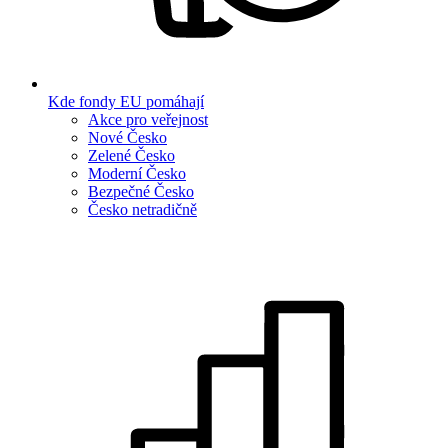
Kde fondy EU pomáhají
Akce pro veřejnost
Nové Česko
Zelené Česko
Moderní Česko
Bezpečné Česko
Česko netradičně