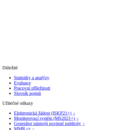
Důležité
Statistiky a analýzy
Evaluace
Pracovní příležitosti
Slovník pojmů
Užitečné odkazy
Elektronická žádost (ISKP21+)

Monitorovací systém (MS2021+)

Generátor nástrojů povinné publicity

MMR.cz
