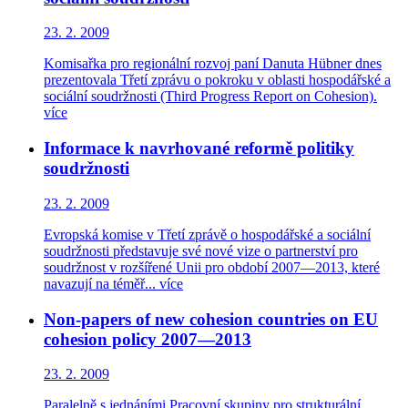
23. 2. 2009
Komisařka pro regionální rozvoj paní Danuta Hübner dnes
prezentovala Třetí zprávu o pokroku v oblasti hospodářské a
sociální soudržnosti (Third Progress Report on Cohesion).
více
Informace k navrhované reformě politiky
soudržnosti
23. 2. 2009
Evropská komise v Třetí zprávě o hospodářské a sociální
soudržnosti představuje své nové vize o partnerství pro
soudržnost v rozšířené Unii pro období 2007—2013, které
navazují na téměř...
více
Non-papers of new cohesion countries on EU
cohesion policy 2007—2013
23. 2. 2009
Paralelně s jednáními Pracovní skupiny pro strukturální