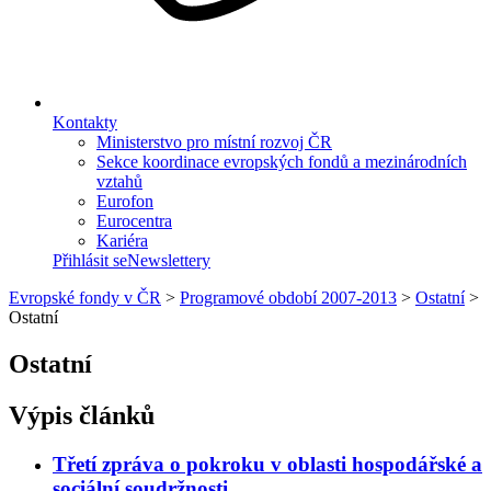
Kontakty
Ministerstvo pro místní rozvoj ČR
Sekce koordinace evropských fondů a mezinárodních
vztahů
Eurofon
Eurocentra
Kariéra
Přihlásit se
Newslettery
Evropské fondy v ČR
>
Programové období 2007-2013
>
Ostatní
>
Ostatní
Ostatní
Výpis článků
Třetí zpráva o pokroku v oblasti hospodářské a
sociální soudržnosti