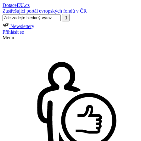
Dotace
EU
.cz
Zastřešující portál evropských fondů v ČR
Newslettery
Přihlásit se
Menu