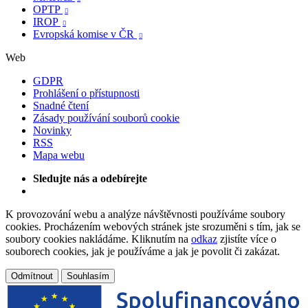
OPTP

IROP

Evropská komise v ČR

Web
GDPR
Prohlášení o přístupnosti
Snadné čtení
Zásady používání souborů cookie
Novinky
RSS
Mapa webu
Sledujte nás a odebírejte
K provozování webu a analýze návštěvnosti používáme soubory
cookies. Procházením webových stránek jste srozuměni s tím, jak se
soubory cookies nakládáme. Kliknutím na
odkaz
zjistíte více o
souborech cookies, jak je používáme a jak je povolit či zakázat.
Odmítnout
Souhlasím