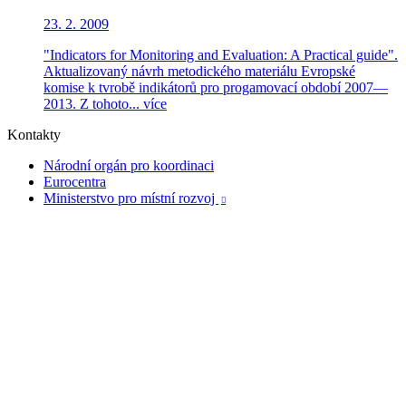
23. 2. 2009
"Indicators for Monitoring and Evaluation: A Practical guide".
Aktualizovaný návrh metodického materiálu Evropské
komise k tvrobě indikátorů pro progamovací období 2007—
2013. Z tohoto...
více
Kontakty
Národní orgán pro koordinaci
Eurocentra
Ministerstvo pro místní rozvoj
