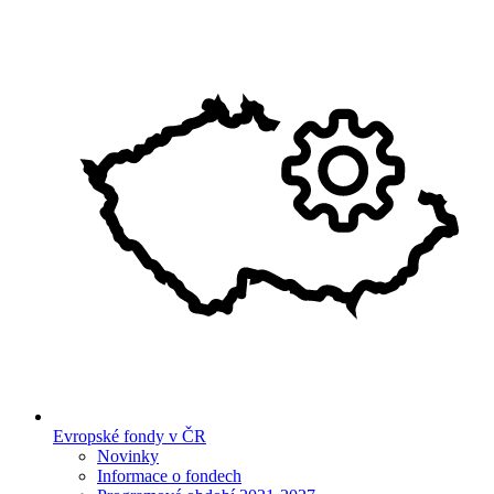
Evropské fondy v ČR
Novinky
Informace o fondech