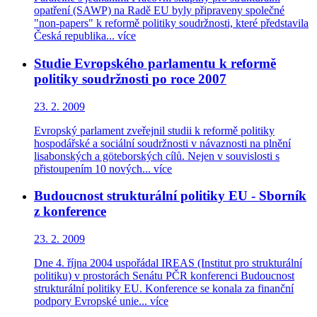
opatření (SAWP) na Radě EU byly připraveny společné
"non-papers" k reformě politiky soudržnosti, které představila
Česká republika...
více
Studie Evropského parlamentu k reformě
politiky soudržnosti po roce 2007
23. 2. 2009
Evropský parlament zveřejnil studii k reformě politiky
hospodářské a sociální soudržnosti v návaznosti na plnění
lisabonských a göteborských cílů. Nejen v souvislosti s
přistoupením 10 nových...
více
Budoucnost strukturální politiky EU - Sborník
z konference
23. 2. 2009
Dne 4. října 2004 uspořádal IREAS (Institut pro strukturální
politiku) v prostorách Senátu PČR konferenci Budoucnost
strukturální politiky EU. Konference se konala za finanční
podpory Evropské unie...
více