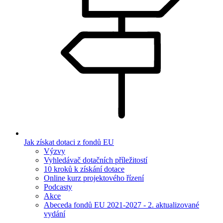
Jak získat dotaci z fondů EU
Výzvy
Vyhledávač dotačních příležitostí
10 kroků k získání dotace
Online kurz projektového řízení
Podcasty
Akce
Abeceda fondů EU 2021-2027 - 2. aktualizované
vydání