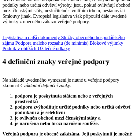
podniky nebo určitá odvětví výroby, jsou, pokud ovlivňují obchod
mezi členskými státy, neslučitelné s vnitřním trhem, nestanoví-li
Smlouvy jinak. Evropská legislativa však připouští dále uvedené
výjimky z obecného zákazu veřejné podpory.
Legislativa a další dokumenty
Služby obecného hospodářského
zájmu
Podpora malého rozsahu (de minimis)
Blokové výjimky
Podnik v obtížích
Užitečné odkazy
4 definiční znaky veřejné podpory
Na základě uvedeného vymezení je nutné u veřejné podpory
zkoumat
4 základní definiční znaky
:
podpora je poskytnuta státem nebo z veřejných
prostředků
podpora zvýhodňuje určité podniky nebo určitá odvětví
podnikání a je selektivní
je ovlivněn obchod mezi členskými státy a
je narušena nebo hrozí narušení soutěže.
Veřejná podpora je obecně zakázána. Její poskytnutí je možné