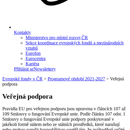
Kontakty
Ministerstvo pro místní rozvoj ČR
Sekce koordinace evropských fondů a mezinárodních
vztahů
Eurofon
Eurocentra
Kariéra
Přihlásit se
Newslettery
Evropské fondy v ČR
>
Programové období 2021-2027
>
Veřejná
podpora
Veřejná podpora
Pravidla EU pro veřejnou podporu jsou upravena v článcích 107 až
109 Smlouvy o fungování Evropské unie. Podle článku 107 odst. 1
Smlouvy o fungování Evropské unie podpory poskytované v
jakékoli formě státem nebo ze státních prostředků, které narušují
nebo mohou narušit hospodářskou soutěž tím, že zvýhodňují určité