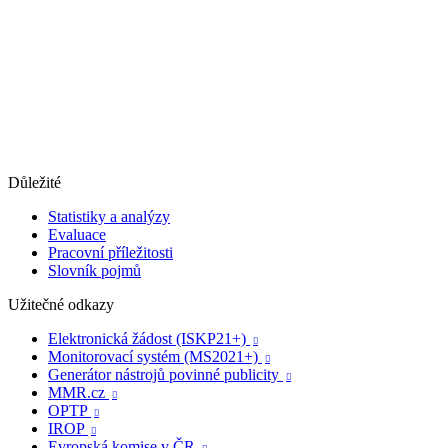
Důležité
Statistiky a analýzy
Evaluace
Pracovní příležitosti
Slovník pojmů
Užitečné odkazy
Elektronická žádost (ISKP21+)

Monitorovací systém (MS2021+)

Generátor nástrojů povinné publicity

MMR.cz

OPTP

IROP

Evropská komise v ČR