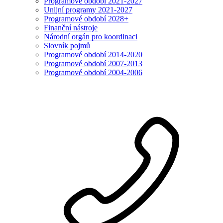
Programové období 2021-2027
Unijní programy 2021-2027
Programové období 2028+
Finanční nástroje
Národní orgán pro koordinaci
Slovník pojmů
Programové období 2014-2020
Programové období 2007-2013
Programové období 2004-2006