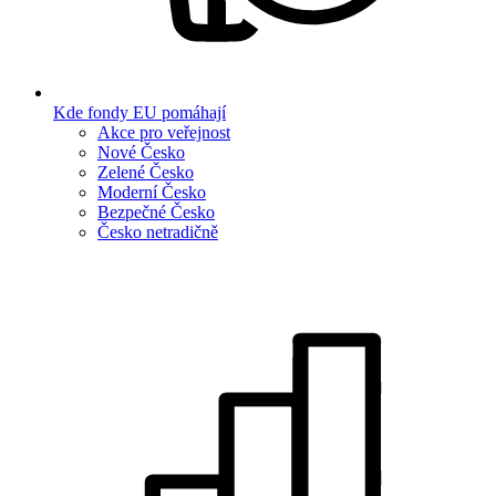
Kde fondy EU pomáhají
Akce pro veřejnost
Nové Česko
Zelené Česko
Moderní Česko
Bezpečné Česko
Česko netradičně