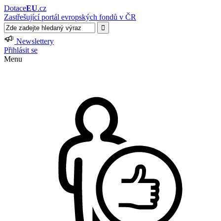
Dotace
EU
.cz
Zastřešující portál evropských fondů v ČR
Newslettery
Přihlásit se
Menu