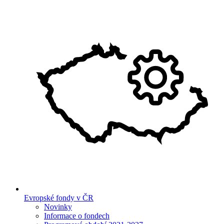
Evropské fondy v ČR
Novinky
Informace o fondech