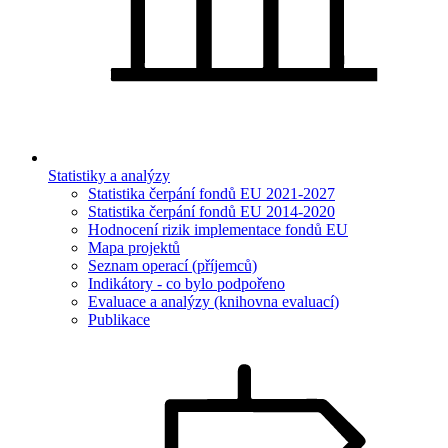
Statistiky a analýzy
Statistika čerpání fondů EU 2021-2027
Statistika čerpání fondů EU 2014-2020
Hodnocení rizik implementace fondů EU
Mapa projektů
Seznam operací (příjemců)
Indikátory - co bylo podpořeno
Evaluace a analýzy (knihovna evaluací)
Publikace