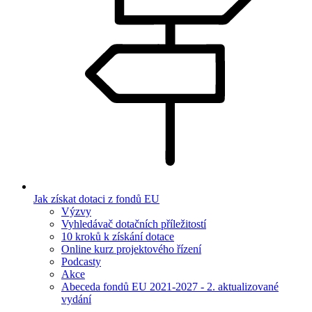
Jak získat dotaci z fondů EU
Výzvy
Vyhledávač dotačních příležitostí
10 kroků k získání dotace
Online kurz projektového řízení
Podcasty
Akce
Abeceda fondů EU 2021-2027 - 2. aktualizované
vydání