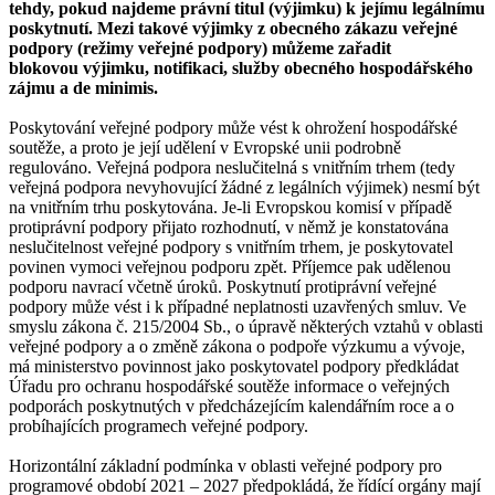
tehdy, pokud najdeme právní titul (výjimku) k jejímu legálnímu
poskytnutí. Mezi takové výjimky z obecného zákazu veřejné
podpory (režimy veřejné podpory) můžeme zařadit
blokovou výjimku, notifikaci, služby obecného hospodářského
zájmu a de minimis.
Poskytování veřejné podpory může vést k ohrožení hospodářské
soutěže, a proto je její udělení v Evropské unii podrobně
regulováno. Veřejná podpora neslučitelná s vnitřním trhem (tedy
veřejná podpora nevyhovující žádné z legálních výjimek) nesmí být
na vnitřním trhu poskytována. Je-li Evropskou komisí v případě
protiprávní podpory přijato rozhodnutí, v němž je konstatována
neslučitelnost veřejné podpory s vnitřním trhem, je poskytovatel
povinen vymoci veřejnou podporu zpět. Příjemce pak udělenou
podporu navrací včetně úroků. Poskytnutí protiprávní veřejné
podpory může vést i k případné neplatnosti uzavřených smluv. Ve
smyslu zákona č. 215/2004 Sb., o úpravě některých vztahů v oblasti
veřejné podpory a o změně zákona o podpoře výzkumu a vývoje,
má ministerstvo povinnost jako poskytovatel podpory předkládat
Úřadu pro ochranu hospodářské soutěže informace o veřejných
podporách poskytnutých v předcházejícím kalendářním roce a o
probíhajících programech veřejné podpory.
Horizontální základní podmínka v oblasti veřejné podpory pro
programové období 2021 – 2027 předpokládá, že řídící orgány mají