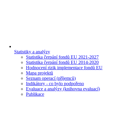
Statistiky a analýzy
Statistika čerpání fondů EU 2021-2027
Statistika čerpání fondů EU 2014-2020
Hodnocení rizik implementace fondů EU
Mapa projektů
Seznam operací (příjemců)
Indikátory - co bylo podpořeno
Evaluace a analýzy (knihovna evaluací)
Publikace