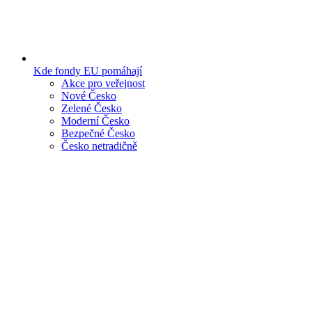
Kde fondy EU pomáhají
Akce pro veřejnost
Nové Česko
Zelené Česko
Moderní Česko
Bezpečné Česko
Česko netradičně