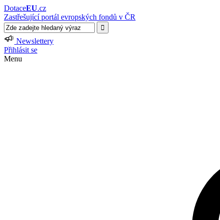
Dotace
EU
.cz
Zastřešující portál evropských fondů v ČR
Newslettery
Přihlásit se
Menu