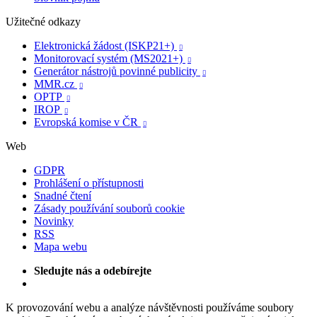
Užitečné odkazy
Elektronická žádost (ISKP21+)

Monitorovací systém (MS2021+)

Generátor nástrojů povinné publicity

MMR.cz

OPTP

IROP

Evropská komise v ČR

Web
GDPR
Prohlášení o přístupnosti
Snadné čtení
Zásady používání souborů cookie
Novinky
RSS
Mapa webu
Sledujte nás a odebírejte
K provozování webu a analýze návštěvnosti používáme soubory