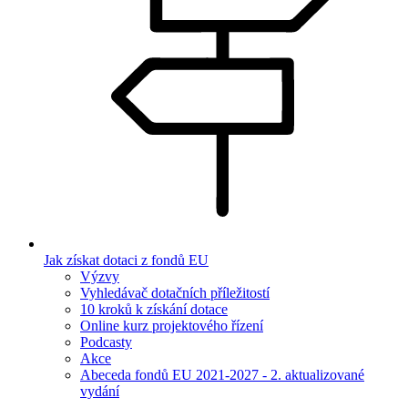
Jak získat dotaci z fondů EU
Výzvy
Vyhledávač dotačních příležitostí
10 kroků k získání dotace
Online kurz projektového řízení
Podcasty
Akce
Abeceda fondů EU 2021-2027 - 2. aktualizované
vydání