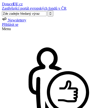
Dotace
EU
.cz
Zastřešující portál evropských fondů v ČR
Newslettery
Přihlásit se
Menu