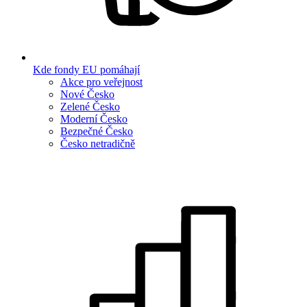
Kde fondy EU pomáhají
Akce pro veřejnost
Nové Česko
Zelené Česko
Moderní Česko
Bezpečné Česko
Česko netradičně