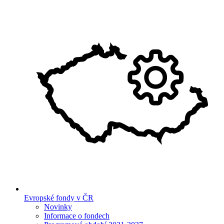
Evropské fondy v ČR
Novinky
Informace o fondech