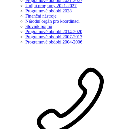
Programové období 2021-2027
Unijní programy 2021-2027
Programové období 2028+
Finanční nástroje
Národní orgán pro koordinaci
Slovník pojmů
Programové období 2014-2020
Programové období 2007-2013
Programové období 2004-2006