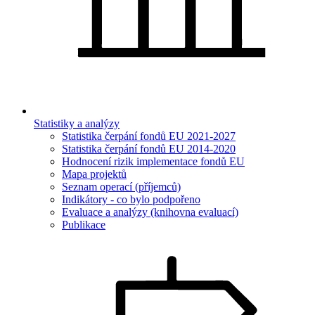
Statistiky a analýzy
Statistika čerpání fondů EU 2021-2027
Statistika čerpání fondů EU 2014-2020
Hodnocení rizik implementace fondů EU
Mapa projektů
Seznam operací (příjemců)
Indikátory - co bylo podpořeno
Evaluace a analýzy (knihovna evaluací)
Publikace