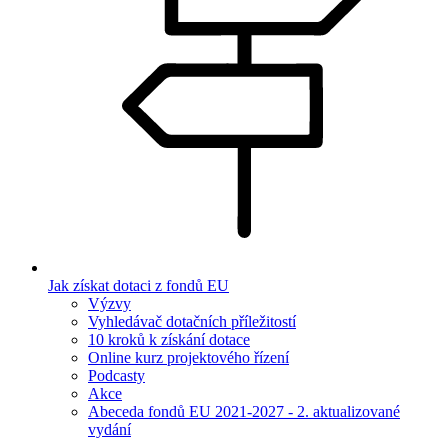
Jak získat dotaci z fondů EU
Výzvy
Vyhledávač dotačních příležitostí
10 kroků k získání dotace
Online kurz projektového řízení
Podcasty
Akce
Abeceda fondů EU 2021-2027 - 2. aktualizované
vydání