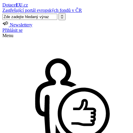
Dotace
EU
.cz
Zastřešující portál evropských fondů v ČR
Newslettery
Přihlásit se
Menu