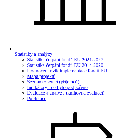
Statistiky a analýzy
Statistika čerpání fondů EU 2021-2027
Statistika čerpání fondů EU 2014-2020
Hodnocení rizik implementace fondů EU
Mapa projektů
Seznam operací (příjemců)
Indikátory - co bylo podpořeno
Evaluace a analýzy (knihovna evaluací)
Publikace