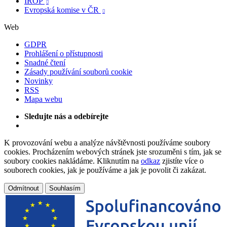
IROP

Evropská komise v ČR

Web
GDPR
Prohlášení o přístupnosti
Snadné čtení
Zásady používání souborů cookie
Novinky
RSS
Mapa webu
Sledujte nás a odebírejte
K provozování webu a analýze návštěvnosti používáme soubory
cookies. Procházením webových stránek jste srozuměni s tím, jak se
soubory cookies nakládáme. Kliknutím na
odkaz
zjistíte více o
souborech cookies, jak je používáme a jak je povolit či zakázat.
Odmítnout
Souhlasím