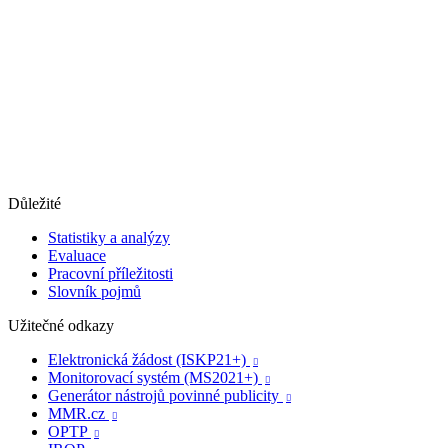
Důležité
Statistiky a analýzy
Evaluace
Pracovní příležitosti
Slovník pojmů
Užitečné odkazy
Elektronická žádost (ISKP21+)

Monitorovací systém (MS2021+)

Generátor nástrojů povinné publicity

MMR.cz

OPTP
