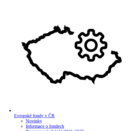
Evropské fondy v ČR
Novinky
Informace o fondech