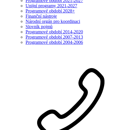
Programové období 2021-2027
Unijní programy 2021-2027
Programové období 2028+
Finanční nástroje
Národní orgán pro koordinaci
Slovník pojmů
Programové období 2014-2020
Programové období 2007-2013
Programové období 2004-2006