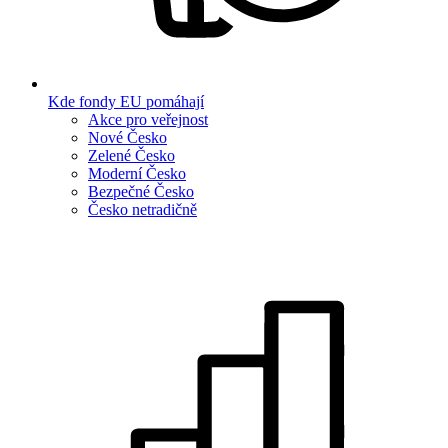
Kde fondy EU pomáhají
Akce pro veřejnost
Nové Česko
Zelené Česko
Moderní Česko
Bezpečné Česko
Česko netradičně