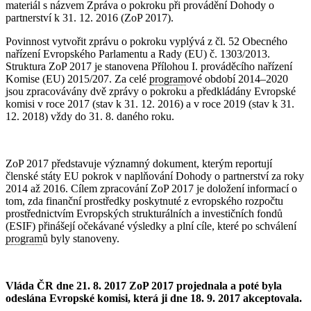
materiál s názvem Zpráva o pokroku při provádění Dohody o
partnerství k 31. 12. 2016 (ZoP 2017).
Povinnost vytvořit zprávu o pokroku vyplývá z čl. 52 Obecného
nařízení Evropského Parlamentu a Rady (EU) č. 1303/2013.
Struktura ZoP 2017 je stanovena Přílohou I. prováděcího nařízení
Komise (EU) 2015/207. Za celé
program
ové období 2014–2020
jsou zpracovávány dvě zprávy o pokroku a předkládány Evropské
komisi v roce 2017 (stav k 31. 12. 2016) a v roce 2019 (stav k 31.
12. 2018) vždy do 31. 8. daného roku.
ZoP 2017 představuje významný dokument, kterým reportují
členské státy EU pokrok v naplňování Dohody o partnerství za roky
2014 až 2016. Cílem zpracování ZoP 2017 je doložení informací o
tom, zda finanční prostředky poskytnuté z evropského rozpočtu
prostřednictvím Evropských strukturálních a investičních fondů
(ESIF) přinášejí očekávané výsledky a plní cíle, které po schválení
program
ů byly stanoveny.
Vláda ČR dne 21. 8. 2017 ZoP 2017 projednala a poté byla
odeslána Evropské komisi, která ji dne 18. 9. 2017 akceptovala.