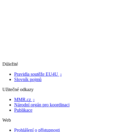
Důležité
Pravidla soutěže EU4U

Slovník pojmů
Užitečné odkazy
MMR.cz

Národní orgán pro koordinaci
Publikace
Web
Prohlášení o přístupnosti