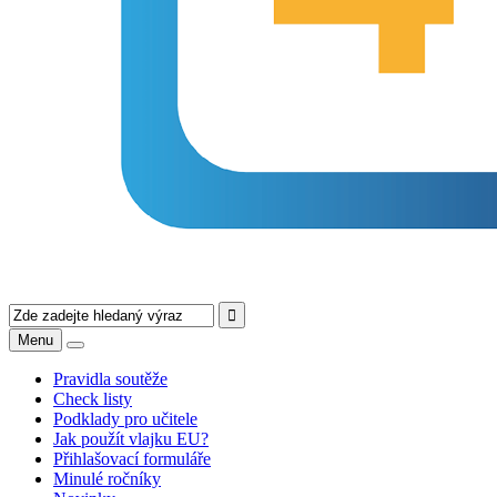
Menu
Pravidla soutěže
Check listy
Podklady pro učitele
Jak použít vlajku EU?
Přihlašovací formuláře
Minulé ročníky