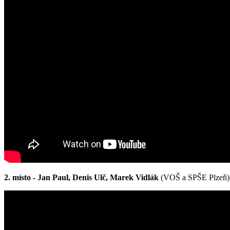
2. místo - Jan Paul, Denis Ulč, Marek Vidlák
(VOŠ a SPŠE Plzeň)