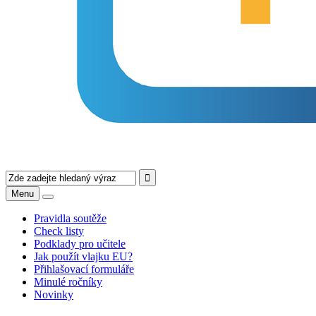
Menu
Pravidla soutěže
Check listy
Podklady pro učitele
Jak použít vlajku EU?
Přihlašovací formuláře
Minulé ročníky
Novinky