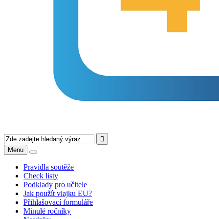
Menu
Pravidla soutěže
Check listy
Podklady pro učitele
Jak použít vlajku EU?
Přihlašovací formuláře
Minulé ročníky