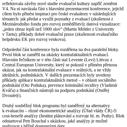
reflektovala závěry nové studie evaluační kultury napříč zeměmi
V4. Na ni navázala část s hlavními prezentacemi konference, jejichž
cílem bylo přinést inspiraci pro české evaluátory v následujících
tématech: jak předat a využít poznatky z evaluací (zkušenost z
Mezinárodního fondu pro rozvoj zemědělství); datová vizualizace:
„jeden obraz lepší než 1000 slov“ (Martin Mölder z Univerzity
v Tartu); příklady dobré evaluační praxe (zkušenosti evaluačního
helpdesku EK pro rozvoj venkova).
Odpolední část konference byla rozdělena na dva paralelní bloky.
První blok se zaměřil na ukázky kontrafaktuálních evaluací.
Hlavním řečníkem se v této části stal Levente (Levi) Littvay z
Central European University, který se pokusil v přímém přenosu
ukázat, jak na kontrafaktuální evaluace v reálných, a ne vždy
ideálních, podmínkách. V dalších prezentacích byly uvedeny
příklady aplikace kontrafaktuálních metod – v oblasti sociálního
podnikání (Oto Potluka), prevence kriminální recidivy (Vladimír
Kváča) a finančních nástrojů na podporu podnikání (Ondřej
Dvouletý).
Druhý souběžný blok programu byl zaměřený na alternativy
k evaluacím – různé ekonometrické analýzy (Úřad vlády ČR) či
cost-benefit analýzy (Institut plánování a rozvoje hl. m. Prahy). Blok
odstartoval Petr Bouchal s ukázkou, jaké analýzy je možné
realizovat s běžně dostupnými daty.