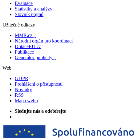
Evaluace
Statistiky a analýzy
Slovník pojmů
Užitečné odkazy
MMR.cz

Národní orgán pro koordinaci
DotaceEU.cz
Publikace
Generátor publicity

Web
GDPR
Prohlášení o přístupnosti
Novinky
RSS
Mapa webu
Sledujte nás a odebírejte