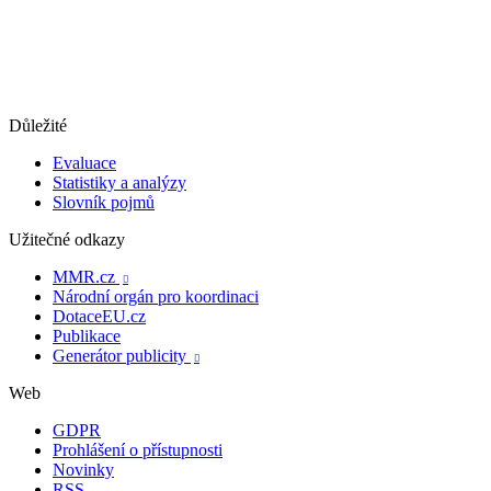
Důležité
Evaluace
Statistiky a analýzy
Slovník pojmů
Užitečné odkazy
MMR.cz

Národní orgán pro koordinaci
DotaceEU.cz
Publikace
Generátor publicity

Web
GDPR
Prohlášení o přístupnosti
Novinky
RSS