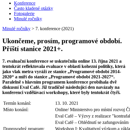
Konference
Často kladené otázky
Fotogalerie
Minulé ročníky
Minulé ročníky
>
7. konference (2021)
Ukončeme, prosím, programové období.
Příští stanice 2021+.
7. evaluační konference se uskutečnila online 13. října 2021 a
tentokrát reflektovala evaluace v oblasti kohezní politiky, která
jako vlak metra vyráží ze stanice „Programové období 2014-
2020“ a míří do stanice „Programové období 2021-2027“.
Paralelně s hlavním programem konference probíhala dvě
diskusní Eval Café. Již tradičně následující den navázaly na
konferenci vzdělávací workshopy, které byly tentokrát čtyři.
Termín konání:
13. 10. 2021
Místo konání:
Online/ Ministerstvo pro místní rozvoj 
Eval Café – Výzvy z realizace "kontrafa
Eval Café – Ohlédnutí se zafungováním 
Doprovodný program:
Workshop I: Kvalitativní výzkum a zákla