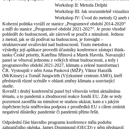
Workshop II: Metoda Delphi
Workshop III: Jak srozumitelně vizualizo
Workshop IV: Úvod do metody Q aneb nej
Kohezní politika vyráží ze stanice „Programové období 2014-2020“
a míří do stanice „Programové období 2021-2027“. Je proto vhodné
pohledět do budoucnosti, ale zároveň se poučit z minulosti. Jednou
z metod, jak se dá podívat na budoucnost, je foresight –
strukturované uvažování nad budoucností. Touto metodou a
výsledky její aplikace provedli účastníky konference zástupci think-
tanku České priority, Kateřina Jiřinová a Marek Havrda. Navazující
panel se věnoval jednomu z velkých témat budoucnosti, a tedy i
programového období 2021-2027, klimatu a zelené transformaci
ČR. Vystoupili v něm Anna Pasková (MŽP), Viktor Hanzlík
(McKinsey) a Tomáš Jungwirth (Výzkumné centrum AMO), kteří
představili různé scénáře v oblasti změny klimatu a související
studie.
Rovněž i druhý konferenční panel byl věnován velmi aktuálnímu
tématu, a to pandemii a zhodnocení reakce fondů EU. Zde se tedy
pozornost zaostřila na minulost se snahou ukázat, kam a s jakým
úspěchem byla směřována podpora z prostředků EU s cílem zmírnit
negativní důsledky pandemie či pandemii přímo řešit.
Odpolední část hlavního programu konference měla podobu
zahraničního okénka. James Drummond (OECD) v něm představil