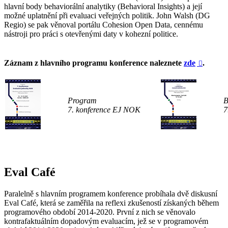
hlavní body behaviorální analytiky (Behavioral Insights) a její
možné uplatnění při evaluaci veřejných politik. John Walsh (DG
Regio) se pak věnoval portálu Cohesion Open Data, cennému
nástroji pro práci s otevřenými daty v kohezní politice.
Záznam z hlavního programu konference naleznete
zde
.

Program
B
7. konference EJ NOK
7
Eval Café
Paralelně s hlavním programem konference probíhala dvě diskusní
Eval Café, která se zaměřila na reflexi zkušeností získaných během
programového období 2014-2020. První z nich se věnovalo
kontrafaktuálním dopadovým evaluacím, jež se v programovém