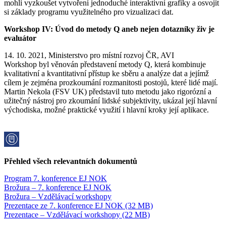
mohli vyzkoušet vytvoření jednoduché interaktivní grafiky a osvojit
si základy programu využitelného pro vizualizaci dat.
Workshop IV: Úvod do metody Q aneb nejen dotazníky živ je
evaluátor
14. 10. 2021, Ministerstvo pro místní rozvoj ČR, AVI
Workshop byl věnován představení metody Q, která kombinuje
kvalitativní a kvantitativní přístup ke sběru a analýze dat a jejímž
cílem je zejména prozkoumání rozmanitosti postojů, které lidé mají.
Martin Nekola (FSV UK) představil tuto metodu jako rigorózní a
užitečný nástroj pro zkoumání lidské subjektivity, ukázal její hlavní
východiska, možné praktické využití i hlavní kroky její aplikace.
Přehled všech relevantních dokumentů
Program 7. konference EJ NOK
Brožura – 7. konference EJ NOK
Brožura – Vzdělávací workshopy
Prezentace ze 7. konference EJ NOK (32 MB)
Prezentace – Vzdělávací workshopy (22 MB)