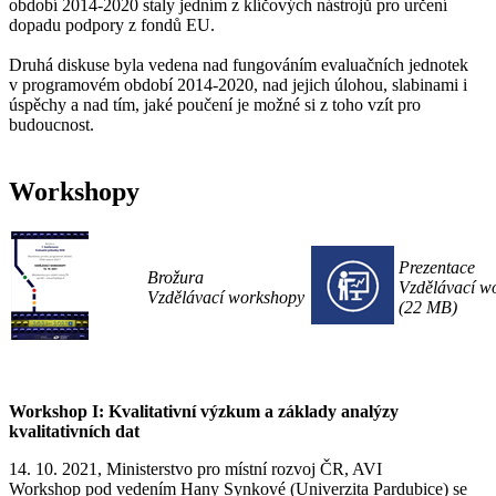
období 2014-2020 staly jedním z klíčových nástrojů pro určení
dopadu podpory z fondů EU.
Druhá diskuse byla vedena nad fungováním evaluačních jednotek
v programovém období 2014-2020, nad jejich úlohou, slabinami i
úspěchy a nad tím, jaké poučení je možné si z toho vzít pro
budoucnost.
Workshopy
Prezentace
Brožura
Vzdělávací w
Vzdělávací workshopy
(22 MB)
Workshop I: Kvalitativní výzkum a základy analýzy
kvalitativních dat
14. 10. 2021, Ministerstvo pro místní rozvoj ČR, AVI
Workshop pod vedením Hany Synkové (Univerzita Pardubice) se