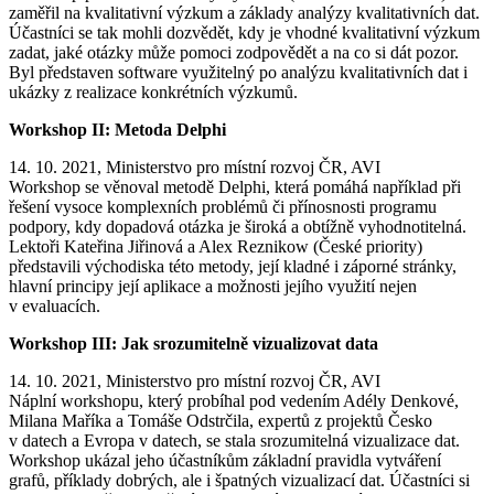
zaměřil na kvalitativní výzkum a základy analýzy kvalitativních dat.
Účastníci se tak mohli dozvědět, kdy je vhodné kvalitativní výzkum
zadat, jaké otázky může pomoci zodpovědět a na co si dát pozor.
Byl představen software využitelný po analýzu kvalitativních dat i
ukázky z realizace konkrétních výzkumů.
Workshop II: Metoda Delphi
14. 10. 2021, Ministerstvo pro místní rozvoj ČR, AVI
Workshop se věnoval metodě Delphi, která pomáhá například při
řešení vysoce komplexních problémů či přínosnosti programu
podpory, kdy dopadová otázka je široká a obtížně vyhodnotitelná.
Lektoři Kateřina Jiřinová a Alex Reznikow (České priority)
představili východiska této metody, její kladné i záporné stránky,
hlavní principy její aplikace a možnosti jejího využití nejen
v evaluacích.
Workshop III: Jak srozumitelně vizualizovat data
14. 10. 2021, Ministerstvo pro místní rozvoj ČR, AVI
Náplní workshopu, který probíhal pod vedením Adély Denkové,
Milana Maříka a Tomáše Odstrčila, expertů z projektů Česko
v datech a Evropa v datech, se stala srozumitelná vizualizace dat.
Workshop ukázal jeho účastníkům základní pravidla vytváření
grafů, příklady dobrých, ale i špatných vizualizací dat. Účastníci si