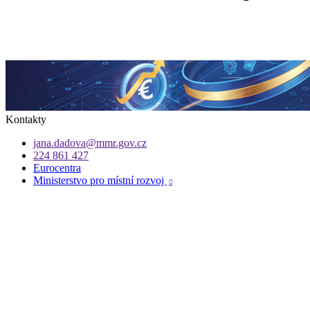
Kontakty
jana.dadova@mmr.gov.cz
224 861 427
Eurocentra
Ministerstvo pro místní rozvoj
