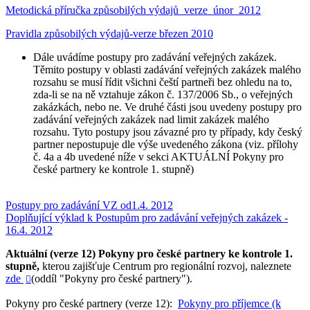
Metodická příručka způsobilých výdajů_verze_únor_2012
Pravidla způsobilých výdajů-verze březen 2010
Dále uvádíme postupy pro zadávání veřejných zakázek.
Těmito postupy v oblasti zadávání veřejných zakázek malého
rozsahu se musí řídit všichni čeští partneři bez ohledu na to,
zda-li se na ně vztahuje zákon č. 137/2006 Sb., o veřejných
zakázkách, nebo ne. Ve druhé části jsou uvedeny postupy pro
zadávání veřejných zakázek nad limit zakázek malého
rozsahu. Tyto postupy jsou závazné pro ty případy, kdy český
partner nepostupuje dle výše uvedeného zákona (viz. přílohy
č. 4a a 4b uvedené níže v sekci AKTUÁLNÍ Pokyny pro
české partnery ke kontrole 1. stupně)
Postupy pro zadávání VZ od1.4. 2012
Doplňující výklad k Postupům pro zadávání veřejných zakázek -
16.4. 2012
Aktuální (verze 12) Pokyny pro české partnery ke kontrole 1.
stupně,
kterou zajišťuje Centrum pro regionální rozvoj, naleznete
zde
(oddíl "Pokyny pro české partnery").

Pokyny pro české partnery (verze 12):
Pokyny pro příjemce (k