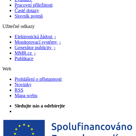
Pracovní příležitosti
Časté dotazy
Slovník pojmů
Užitečné odkazy
Elektronická žádost

Monitorovací systémy

Generátor publicity

MMR.cz

Publikace
Web
Prohlášení o přístupnosti
Novinky
RSS
Mapa webu
Sledujte nás a odebírejte