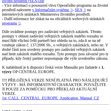
životní prostředí (SEA).zip
- Více informací o posouzení vlivu Operačního programu na životní
prostředí naleznete
v Informačním systému
-
SEA
na


internetových stránkách Ministerstva životního prostředí.
- Další informace lze získat na na oficiálních webových stránkách
programu
.

Dále uvádíme postupy pro zadávání veřejných zakázek. Těmito
postupy v oblasti zadávání veřejných zakázek malého rozsahu se
musí řídit všichni čeští partneři bez ohledu na to, zda-li se na ně
vztahuje zákon č. 137/2006 Sb., o veřejných zakázkách, nebo ne. V
druhé části jsou uvedeny postupy pro zadávání veřejných zakázek
nad limit zakázek malého rozsahu. Tyto postupy jsou závazné pro ty
případy, kdy český partner nepostupuje dle výše uvedeného zákona.
K nahlédnutí je k dispozici česká verze Manuálu pro žadatele z
1.
výzvy
OP CENTRAL EUROPE.
!!!! PŘILOŽENÁ VERZE NENÍ PLATNÁ PRO NÁSLEDUJÍCÍ
VÝZVY - MÁ INFORMATIVNÍ CHARAKTER. POVAŽUJTE
JI POUZE ZA POMŮCKU PRO PŘEKLAD AKTUÁLNÍ
VERZE.
1st_CALL_CENTRAL_EUROPE_Application_Manual_CZ