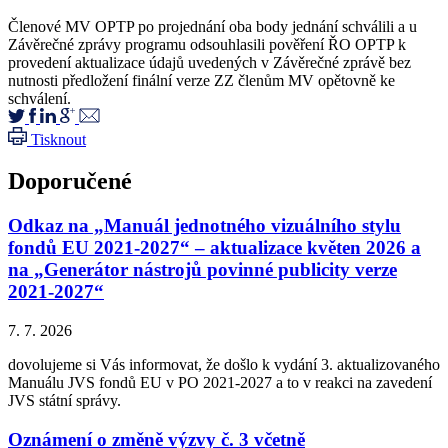
Členové MV OPTP po projednání oba body jednání schválili a u
Závěrečné zprávy programu odsouhlasili pověření ŘO OPTP k
provedení aktualizace údajů uvedených v Závěrečné zprávě bez
nutnosti předložení finální verze ZZ členům MV opětovně ke
schválení.
Tisknout
Doporučené
Odkaz na „Manuál jednotného vizuálního stylu
fondů EU 2021-2027“ – aktualizace květen 2026 a
na „Generátor nástrojů povinné publicity verze
2021-2027“
7. 7. 2026
dovolujeme si Vás informovat, že došlo k vydání 3. aktualizovaného
Manuálu JVS fondů EU v PO 2021-2027 a to v reakci na zavedení
JVS státní správy.
Oznámení o změně výzvy č. 3 včetně