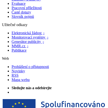
Evaluace
Pracovní příležitosti
Časté dotazy
Slovník pojmů
Užitečné odkazy
Elektronická žádost

Monitorovací systémy

Generátor publicity

MMR.cz

Publikace
Web
Prohlášení o přístupnosti
Novinky
RSS
Mapa webu
Sledujte nás a odebírejte