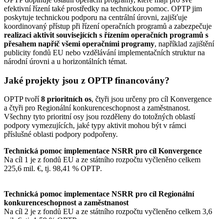
efektivní řízení také prostředky na technickou pomoc. OPTP jim
poskytuje technickou podporu na centrální úrovni, zajišťuje
koordinovaný přístup při řízení operačních programů a zabezpečuje
realizaci aktivit souvisejících s řízením operačních programů s
přesahem napříč všemi operačními programy
, například zajištění
publicity fondů EU nebo vzdělávání implementačních struktur na
národní úrovni a u horizontálních témat.
Jaké projekty jsou z OPTP financovány?
OPTP tvoří
8 prioritních os
, čtyři jsou určeny pro cíl Konvergence
a čtyři pro Regionální konkurenceschopnost a zaměstnanost.
Všechny tyto prioritní osy jsou rozděleny do totožných oblastí
podpory vymezujících, jaké typy aktivit mohou být v rámci
příslušné oblasti podpory podpořeny.
Technická pomoc implementace NSRR pro cíl Konvergence
Na cíl 1 je z fondů EU a ze státního rozpočtu vyčleněno celkem
225,6 mil. €, tj. 98,41 % OPTP
.
Technická pomoc implementace NSRR pro cíl Regionální
konkurenceschopnost a zaměstnanost
Na cíl 2 je z fondů EU a ze státního rozpočtu vyčleněno celkem 3,6