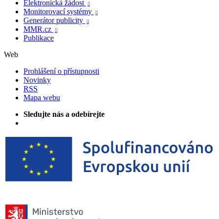
Elektronická žádost

Monitorovací systémy

Generátor publicity

MMR.cz

Publikace
Web
Prohlášení o přístupnosti
Novinky
RSS
Mapa webu
Sledujte nás a odebírejte