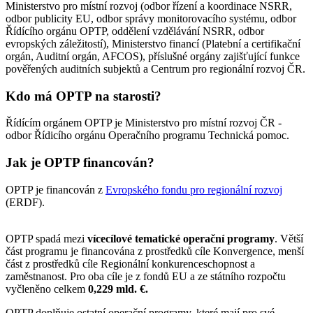
Ministerstvo pro místní rozvoj (odbor řízení a koordinace NSRR,
odbor publicity EU, odbor správy monitorovacího systému, odbor
Řídícího orgánu OPTP, oddělení vzdělávání NSRR, odbor
evropských záležitostí), Ministerstvo financí (Platební a certifikační
orgán, Auditní orgán, AFCOS), příslušné orgány zajišťující funkce
pověřených auditních subjektů a Centrum pro regionální rozvoj ČR.
Kdo má OPTP na starosti?
Řídícím orgánem OPTP je Ministerstvo pro místní rozvoj ČR -
odbor Řídicího orgánu Operačního programu Technická pomoc.
Jak je OPTP financován?
OPTP je financován z
Evropského fondu pro regionální rozvoj
(ERDF).
OPTP spadá mezi
vícecílové tematické operační programy
. Větší
část programu je financována z prostředků cíle Konvergence, menší
část z prostředků cíle Regionální konkurenceschopnost a
zaměstnanost. Pro oba cíle je z fondů EU a ze státního rozpočtu
vyčleněno celkem
0,229 mld. €.
OPTP doplňuje ostatní operační programy, které mají pro své