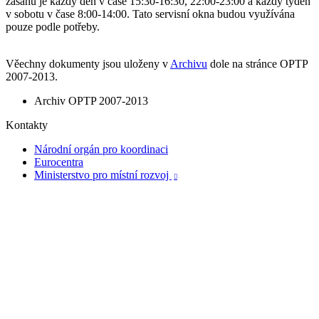
zásahů je každý den v čase 15:30-16:30, 22:00-23:00 a každý týden
v sobotu v čase 8:00-14:00. Tato servisní okna budou využívána
pouze podle potřeby.
Věechny dokumenty jsou uloženy v
Archivu
dole na stránce OPTP
2007-2013.
Archiv OPTP 2007-2013
Kontakty
Národní orgán pro koordinaci
Eurocentra
Ministerstvo pro místní rozvoj
