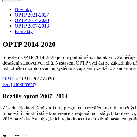
Novinky
OPTP 2021-2027
OPTP 2014-2020
OPTP 2007-2013
Kontakty
OPTP 2014-2020
Smyslem OPTP 2014-2020 je role podpůrného charakteru. Zaměřuje se
dosažení stanovených cílů. Nastavení OPTP vychází ze základního pře
jednotného monitorovacího systému a zajištění vysokého standardu adm
OPTP
>
OPTP 2014-2020
FAQ
Dokumenty
Rozdíly oproti 2007–2013
Zásadní zjednodušení struktury programu a rozšíření okruhu možných p
fungování národní stálé konference a regionálních stálých konferenc
2015 na základě analýz, jejich vyhodnocení a efektivní nastavení potř