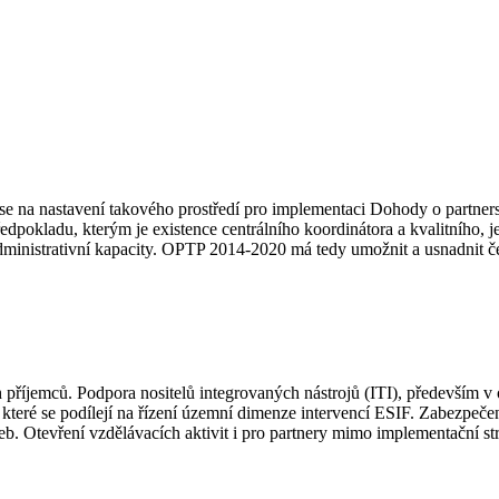
 na nastavení takového prostředí pro implementaci Dohody o partnerst
dpokladu, kterým je existence centrálního koordinátora a kvalitního, 
inistrativní kapacity. OPTP 2014-2020 má tedy umožnit a usnadnit čerpá
říjemců. Podpora nositelů integrovaných nástrojů (ITI), především v o
í, které se podílejí na řízení územní dimenze intervencí ESIF. Zabezp
eb. Otevření vzdělávacích aktivit i pro partnery mimo implementační str