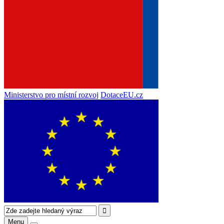
Ministerstvo pro místní rozvoj
DotaceEU.cz
Menu