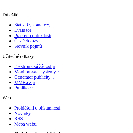
Důležité
Statistiky a analýzy
Evaluace
Pracovní příležitosti
Časté dotazy
Slovník pojmů
Užitečné odkazy
Elektronická žádost

Monitorovací systémy

Generátor publicity

MMR.cz

Publikace
Web
Prohlášení o přístupnosti
Novinky
RSS
Mapa webu