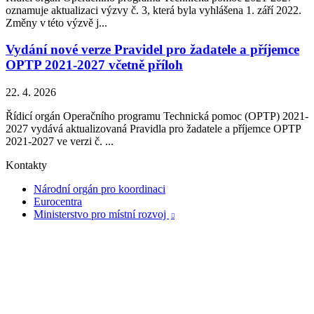
oznamuje aktualizaci výzvy č. 3, která byla vyhlášena 1. září 2022.
Změny v této výzvě j...
Vydání nové verze Pravidel pro žadatele a příjemce
OPTP 2021-2027 včetně příloh
22. 4. 2026
Řídicí orgán Operačního programu Technická pomoc (OPTP) 2021-
2027 vydává aktualizovaná Pravidla pro žadatele a příjemce OPTP
2021-2027 ve verzi č. ...
Kontakty
Národní orgán pro koordinaci
Eurocentra
Ministerstvo pro místní rozvoj
