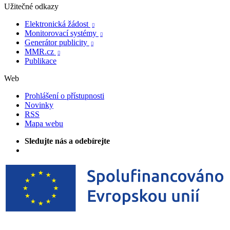
Užitečné odkazy
Elektronická žádost

Monitorovací systémy

Generátor publicity

MMR.cz

Publikace
Web
Prohlášení o přístupnosti
Novinky
RSS
Mapa webu
Sledujte nás a odebírejte