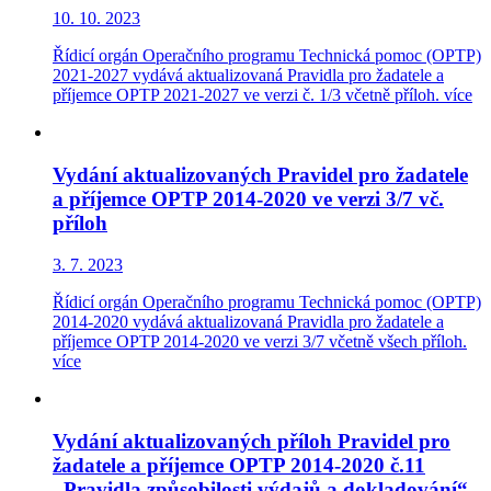
10. 10. 2023
Řídicí orgán Operačního programu Technická pomoc (OPTP)
2021-2027 vydává aktualizovaná Pravidla pro žadatele a
příjemce OPTP 2021-2027 ve verzi č. 1/3 včetně příloh.
více
Vydání aktualizovaných Pravidel pro žadatele
a příjemce OPTP 2014-2020 ve verzi 3/7 vč.
příloh
3. 7. 2023
Řídicí orgán Operačního programu Technická pomoc (OPTP)
2014-2020 vydává aktualizovaná Pravidla pro žadatele a
příjemce OPTP 2014-2020 ve verzi 3/7 včetně všech příloh.
více
Vydání aktualizovaných příloh Pravidel pro
žadatele a příjemce OPTP 2014-2020 č.11
„Pravidla způsobilosti výdajů a dokladování“