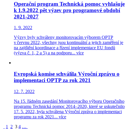
Operační program Technická pomoc vyhlašuje
k 1.9.2022 pět výzev pro programové období
2021-2027
1. 9. 2022
Výzvy byly schváleny monitorovacím výborem OPTP
v červnu 2022, všechny jsou kontinuální a jejich zaměření je
na zajištění koordinace a řízení implementace EU fondů
(výzva č. 1, 2 a 5) a na podporu...
více
Evropská komise schválila Výroční zprávu o
implementaci OPTP za rok 2021
12. 7. 2022
Na 15. řádném zasedání Monitorovacího výboru Operačního
programu Technická pomoc 2014–2020, které se uskutečnilo
17. 5. 2022, byla schválena Výroční zpráva o implementaci
programu za rok 2021...
více
1
2
3
4
…