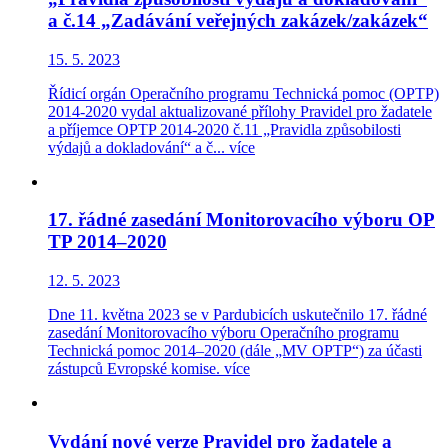
a č.14 „Zadávání veřejných zakázek/zakázek“
15. 5. 2023
Řídicí orgán Operačního programu Technická pomoc (OPTP)
2014-2020 vydal aktualizované přílohy Pravidel pro žadatele
a příjemce OPTP 2014-2020 č.11 „Pravidla způsobilosti
výdajů a dokladování“ a č...
více
17. řádné zasedání Monitorovacího výboru OP
TP 2014–2020
12. 5. 2023
Dne 11. května 2023 se v Pardubicích uskutečnilo 17. řádné
zasedání Monitorovacího výboru Operačního programu
Technická pomoc 2014–2020 (dále „MV OPTP“) za účasti
zástupců Evropské komise.
více
Vydání nové verze Pravidel pro žadatele a