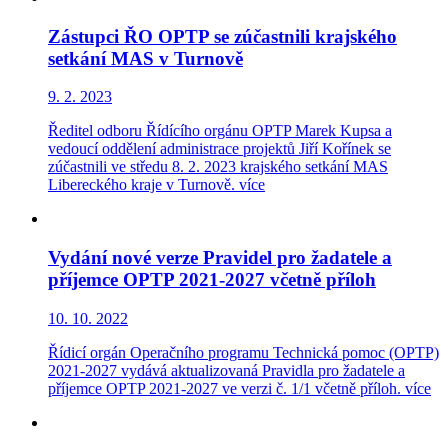
Zástupci ŘO OPTP se zúčastnili krajského
setkání MAS v Turnově
9. 2. 2023
Ředitel odboru Řídícího orgánu OPTP Marek Kupsa a
vedoucí oddělení administrace projektů Jiří Kořínek se
zúčastnili ve středu 8. 2. 2023 krajského setkání MAS
Libereckého kraje v Turnově.
více
Vydání nové verze Pravidel pro žadatele a
příjemce OPTP 2021-2027 včetně příloh
10. 10. 2022
Řídicí orgán Operačního programu Technická pomoc (OPTP)
2021-2027 vydává aktualizovaná Pravidla pro žadatele a
příjemce OPTP 2021-2027 ve verzi č. 1/1 včetně příloh.
více