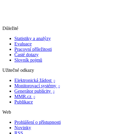
Důležité
Statistiky a analýzy
Evaluace
Pracovní příležitosti
Časté dotazy
Slovník pojmů
Užitečné odkazy
Elektronická žádost

Monitorovací systémy

Generátor publicity

MMR.cz

Publikace
Web
Prohlášení o přístupnosti
Novinky
RSS