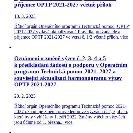
příjemce OPTP 2021-2027 včetně příloh
13. 3. 2023
Řídicí orgán Operačního programu Technická pomoc (OPTP)
2021-2027 vydává aktualizovaná Pravidla pro žadatele a
příjemce OPTP 2021-2027 ve verzi č. 1/2 včetně příloh.
více
Oznámení o změně výzev č. 2, 3, 4 a 5
k předkládání žádostí o podporu v Operačním
programu Technická pomoc 2021–2027 a
související aktualizaci harmonogramu výzev
OPTP 2021-2027.
20. 2. 2023
Řídicí orgán Operačního programu Technická pomoc 2021-
2027 oznamuje změnu provedenou ve výzvách č. 2, 3, 4 a 5,
které byly vyhlášeny 1. září 2022. Změny v těchto výzvách
jsou účinné od 1. března...
více