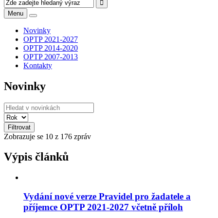
Menu
Novinky
OPTP 2021-2027
OPTP 2014-2020
OPTP 2007-2013
Kontakty
Novinky
Filtrovat
Zobrazuje se
10
z 176 zpráv
Výpis článků
Vydání nové verze Pravidel pro žadatele a
příjemce OPTP 2021-2027 včetně příloh