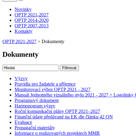
Novinky
OPTP 2021-2027
OPTP 2014-2020
OPTP 2007-2013
Kontakty
OPTP 2021-2027
>
Dokumenty
Dokumenty
Výzvy
Pravidla pro žadatele a příjemce
Monitorovací výbor OPTP 2021 - 2027
Manuál Jednotného vizuálního stylu 2021 - 2027 + Logolink
Programový dokument
Harmonogram výzev
Roční komunikační plány OPTP 2021–2027
Finanční údaje předávané na EK dle článku 42 ON
Evaluace
Propagační materiály
Informace o realizovaných projektech MMR