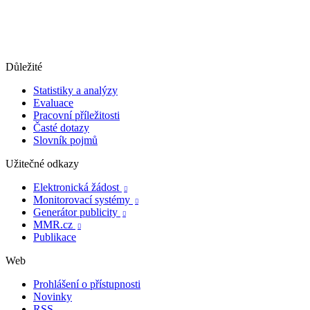
Důležité
Statistiky a analýzy
Evaluace
Pracovní příležitosti
Časté dotazy
Slovník pojmů
Užitečné odkazy
Elektronická žádost

Monitorovací systémy

Generátor publicity

MMR.cz

Publikace
Web
Prohlášení o přístupnosti
Novinky
RSS