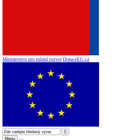
Ministerstvo pro místní rozvoj
DotaceEU.cz
Menu