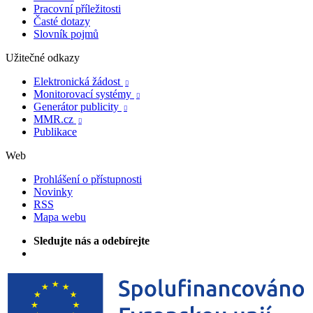
Pracovní příležitosti
Časté dotazy
Slovník pojmů
Užitečné odkazy
Elektronická žádost

Monitorovací systémy

Generátor publicity

MMR.cz

Publikace
Web
Prohlášení o přístupnosti
Novinky
RSS
Mapa webu
Sledujte nás a odebírejte