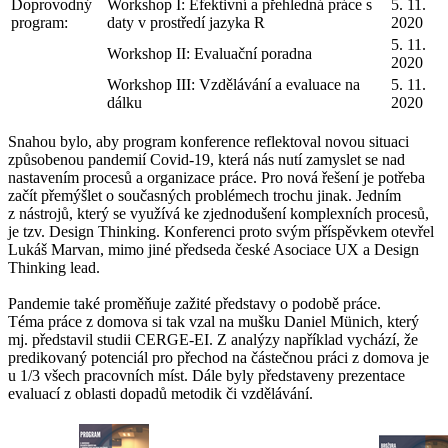
Doprovodný
Workshop I: Efektivní a přehledná práce s
5. 11.
program:
daty v prostředí jazyka R
2020
5. 11.
Workshop II: Evaluační poradna
2020
Workshop III: Vzdělávání a evaluace na
5. 11.
dálku
2020
Snahou bylo, aby program konference reflektoval novou situaci
způsobenou pandemií Covid-19, která nás nutí zamyslet se nad
nastavením procesů a organizace práce. Pro nová řešení je potřeba
začít přemýšlet o současných problémech trochu jinak. Jedním
z nástrojů, který se využívá ke zjednodušení komplexních procesů,
je tzv. Design Thinking. Konferenci proto svým příspěvkem otevřel
Lukáš Marvan, mimo jiné předseda české Asociace UX a Design
Thinking lead.
Pandemie také proměňuje zažité představy o podobě práce.
Téma práce z domova si tak vzal na mušku Daniel Münich, který
mj. představil studii CERGE-EI. Z analýzy například vychází, že
predikovaný potenciál pro přechod na částečnou práci z domova je
u 1/3 všech pracovních míst. Dále byly představeny prezentace
evaluací z oblasti dopadů metodik či vzdělávání.