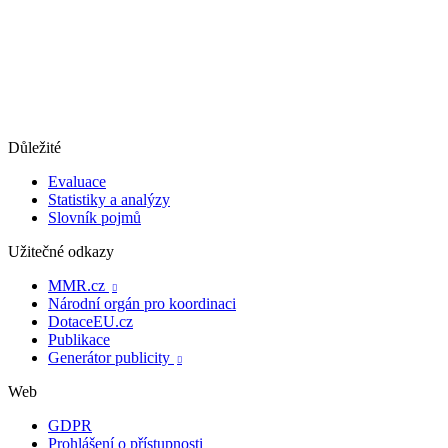
Důležité
Evaluace
Statistiky a analýzy
Slovník pojmů
Užitečné odkazy
MMR.cz

Národní orgán pro koordinaci
DotaceEU.cz
Publikace
Generátor publicity

Web
GDPR
Prohlášení o přístupnosti