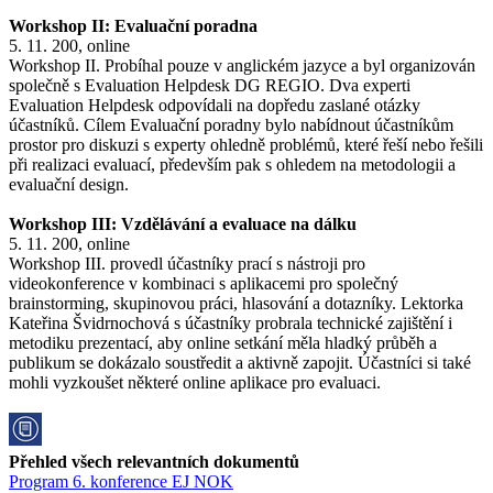
Workshop II: Evaluační poradna
5. 11. 200, online
Workshop II. Probíhal pouze v anglickém jazyce a byl organizován
společně s Evaluation Helpdesk DG REGIO. Dva experti
Evaluation Helpdesk odpovídali na dopředu zaslané otázky
účastníků. Cílem Evaluační poradny bylo nabídnout účastníkům
prostor pro diskuzi s experty ohledně problémů, které řeší nebo řešili
při realizaci evaluací, především pak s ohledem na metodologii a
evaluační design.
Workshop III: Vzdělávání a evaluace na dálku
5. 11. 200, online
Workshop III. provedl účastníky prací s nástroji pro
videokonference v kombinaci s aplikacemi pro společný
brainstorming, skupinovou práci, hlasování a dotazníky. Lektorka
Kateřina Švidrnochová s účastníky probrala technické zajištění i
metodiku prezentací, aby online setkání měla hladký průběh a
publikum se dokázalo soustředit a aktivně zapojit. Účastníci si také
mohli vyzkoušet některé online aplikace pro evaluaci.
Přehled všech relevantních dokumentů
Program 6. konference EJ NOK