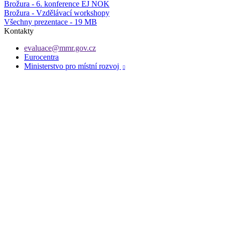
Brožura - 6. konference EJ NOK
Brožura - Vzdělávací workshopy
Všechny prezentace - 19 MB
Kontakty
evaluace@mmr.gov.cz
Eurocentra
Ministerstvo pro místní rozvoj
