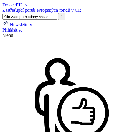
Dotace
EU
.cz
Zastřešující portál evropských fondů v ČR
Newslettery
Přihlásit se
Menu