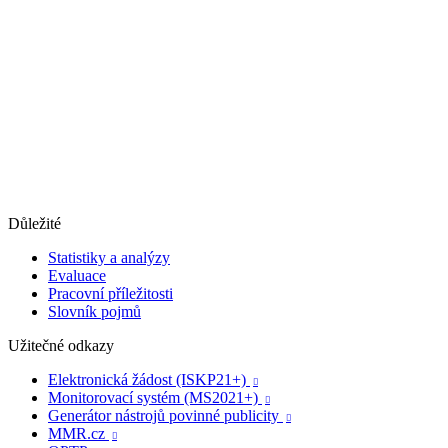
Důležité
Statistiky a analýzy
Evaluace
Pracovní příležitosti
Slovník pojmů
Užitečné odkazy
Elektronická žádost (ISKP21+)

Monitorovací systém (MS2021+)

Generátor nástrojů povinné publicity

MMR.cz
