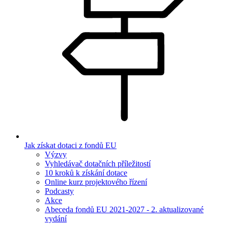
Jak získat dotaci z fondů EU
Výzvy
Vyhledávač dotačních příležitostí
10 kroků k získání dotace
Online kurz projektového řízení
Podcasty
Akce
Abeceda fondů EU 2021-2027 - 2. aktualizované
vydání