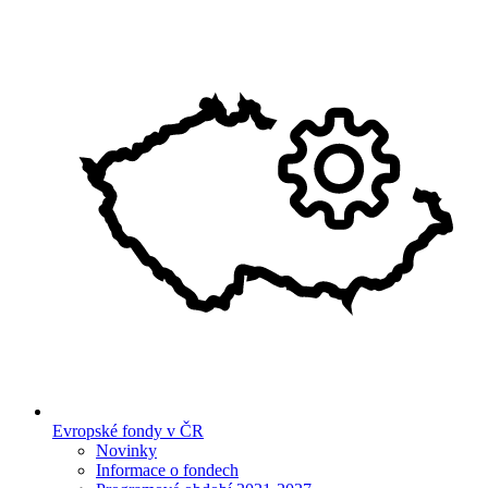
Evropské fondy v ČR
Novinky
Informace o fondech