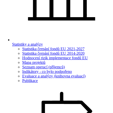
Statistiky a analýzy
Statistika čerpání fondů EU 2021-2027
Statistika čerpání fondů EU 2014-2020
Hodnocení rizik implementace fondů EU
Mapa projektů
Seznam operací (příjemců)
Indikátory - co bylo podpořeno
Evaluace a analýzy (knihovna evaluací)
Publikace