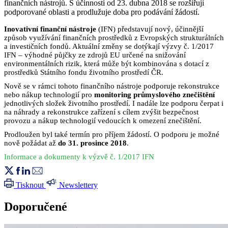
finančních nástrojů. S účinností od 23. dubna 2018 se rozšiřují
podporované oblasti a prodlužuje doba pro podávání žádostí.
Inovativní finanční nástroje
(IFN) představují nový, účinnější
způsob využívání finančních prostředků z Evropských strukturálních
a investičních fondů. Aktuální změny se dotýkají výzvy č. 1/2017
IFN – výhodné půjčky ze zdrojů EU určené na snižování
environmentálních rizik, která může být kombinována s dotací z
prostředků Státního fondu životního prostředí ČR.
Nově se v rámci tohoto finančního nástroje podporuje rekonstrukce
nebo nákup technologií pro
monitoring průmyslového znečištění
jednotlivých složek životního prostředí. I nadále lze podporu čerpat i
na náhrady a rekonstrukce zařízení s cílem zvýšit bezpečnost
provozu a nákup technologií vedoucích k omezení znečištění.
Prodloužen byl také termín pro příjem žádostí. O podporu je možné
nově požádat až
do 31. prosince 2018
.
Informace a dokumenty k výzvě č. 1/2017 IFN
Tisknout
Newslettery
Doporučené