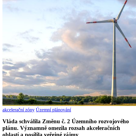
akcelerační zóny
Územní plánování
Vláda schválila Změnu č. 2 Územního rozvojového
plánu. Významně omezila rozsah akceleračních
oblastí a posílila veřejné zájmy