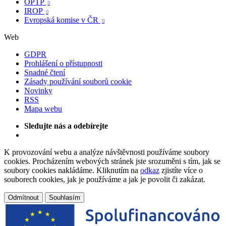
OPTP

IROP

Evropská komise v ČR

Web
GDPR
Prohlášení o přístupnosti
Snadné čtení
Zásady používání souborů cookie
Novinky
RSS
Mapa webu
Sledujte nás a odebírejte
K provozování webu a analýze návštěvnosti používáme soubory
cookies. Procházením webových stránek jste srozuměni s tím, jak se
soubory cookies nakládáme. Kliknutím na
odkaz
zjistíte více o
souborech cookies, jak je používáme a jak je povolit či zakázat.
Odmítnout
Souhlasím