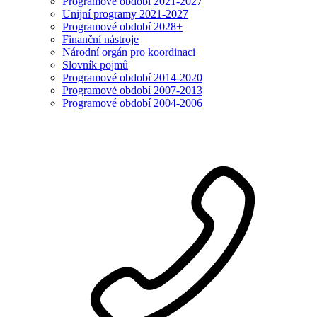
Programové období 2021-2027
Unijní programy 2021-2027
Programové období 2028+
Finanční nástroje
Národní orgán pro koordinaci
Slovník pojmů
Programové období 2014-2020
Programové období 2007-2013
Programové období 2004-2006