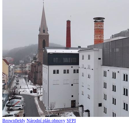
Brownfieldy
Národní plán obnovy
SFPI