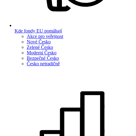
Kde fondy EU pomáhají
Akce pro veřejnost
Nové Česko
Zelené Česko
Moderní Česko
Bezpečné Česko
Česko netradičně