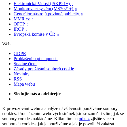
Elektronická žádost (ISKP21+)

Monitorovací systém (MS2021+)

Generátor nástrojů povinné publicity

MMR.cz

OPTP

IROP

Evropská komise v ČR

Web
GDPR
Prohlášení o přístupnosti
Snadné čtení
Zásady používání souborů cookie
Novinky
RSS
Mapa webu
Sledujte nás a odebírejte
K provozování webu a analýze návštěvnosti používáme soubory
cookies. Procházením webových stránek jste srozuměni s tím, jak se
soubory cookies nakládáme. Kliknutím na
odkaz
zjistíte více o
souborech cookies, jak je používáme a jak je povolit či zakázat.