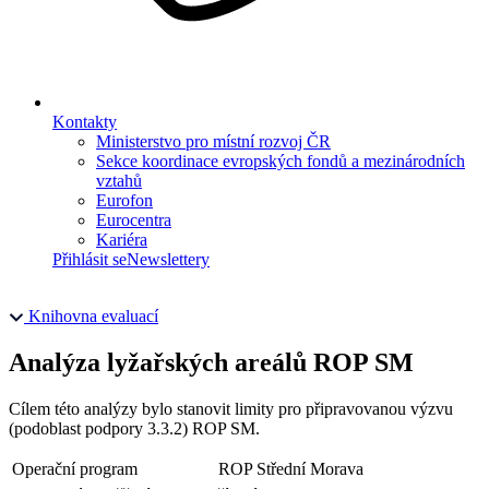
Kontakty
Ministerstvo pro místní rozvoj ČR
Sekce koordinace evropských fondů a mezinárodních
vztahů
Eurofon
Eurocentra
Kariéra
Přihlásit se
Newslettery
Knihovna evaluací
Analýza lyžařských areálů ROP SM
Cílem této analýzy bylo stanovit limity pro připravovanou výzvu
(podoblast podpory 3.3.2) ROP SM.
Operační program
ROP Střední Morava