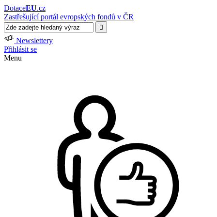
Dotace
EU
.cz
Zastřešující portál evropských fondů v ČR
Newslettery
Přihlásit se
Menu