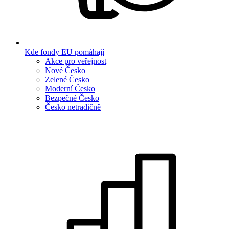
Kde fondy EU pomáhají
Akce pro veřejnost
Nové Česko
Zelené Česko
Moderní Česko
Bezpečné Česko
Česko netradičně