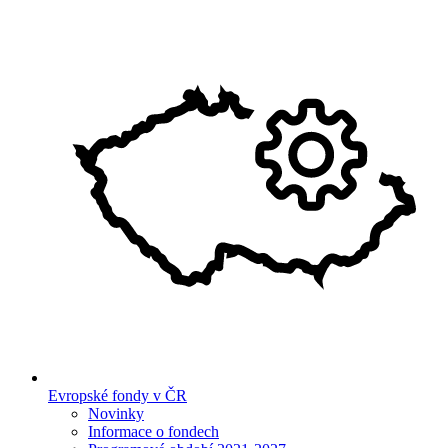
Evropské fondy v ČR
Novinky
Informace o fondech