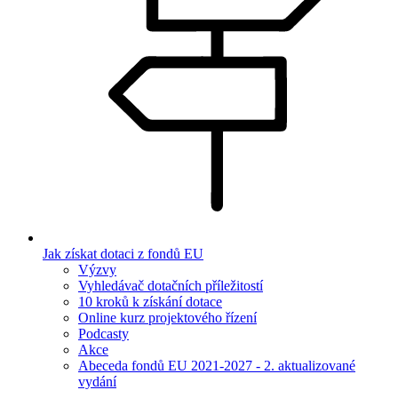
Jak získat dotaci z fondů EU
Výzvy
Vyhledávač dotačních příležitostí
10 kroků k získání dotace
Online kurz projektového řízení
Podcasty
Akce
Abeceda fondů EU 2021-2027 - 2. aktualizované
vydání