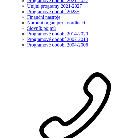
Programové období 2021-2027
Unijní programy 2021-2027
Programové období 2028+
Finanční nástroje
Národní orgán pro koordinaci
Slovník pojmů
Programové období 2014-2020
Programové období 2007-2013
Programové období 2004-2006