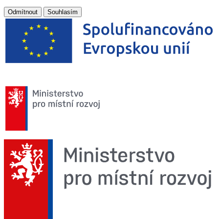
Odmítnout
Souhlasím