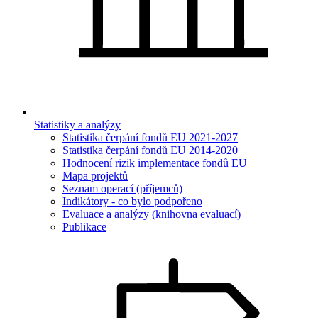
Statistiky a analýzy
Statistika čerpání fondů EU 2021-2027
Statistika čerpání fondů EU 2014-2020
Hodnocení rizik implementace fondů EU
Mapa projektů
Seznam operací (příjemců)
Indikátory - co bylo podpořeno
Evaluace a analýzy (knihovna evaluací)
Publikace