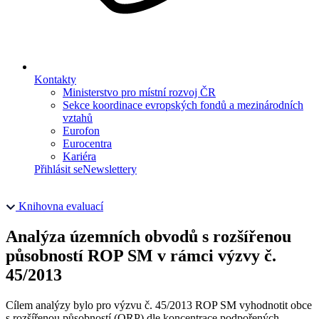
Kontakty
Ministerstvo pro místní rozvoj ČR
Sekce koordinace evropských fondů a mezinárodních
vztahů
Eurofon
Eurocentra
Kariéra
Přihlásit se
Newslettery
Knihovna evaluací
Analýza územních obvodů s rozšířenou
působností ROP SM v rámci výzvy č.
45/2013
Cílem analýzy bylo pro výzvu č. 45/2013 ROP SM vyhodnotit obce
s rozšířenou působností (ORP) dle koncentrace podpořených