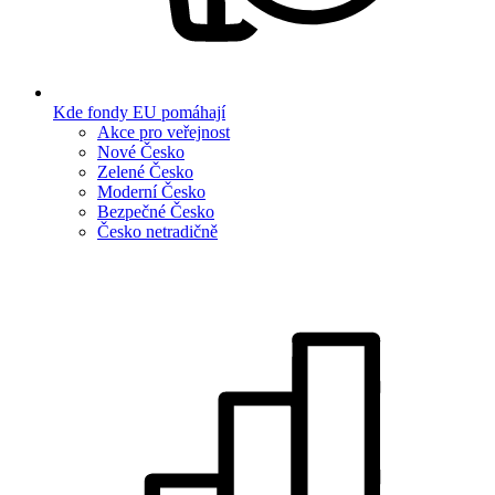
Kde fondy EU pomáhají
Akce pro veřejnost
Nové Česko
Zelené Česko
Moderní Česko
Bezpečné Česko
Česko netradičně