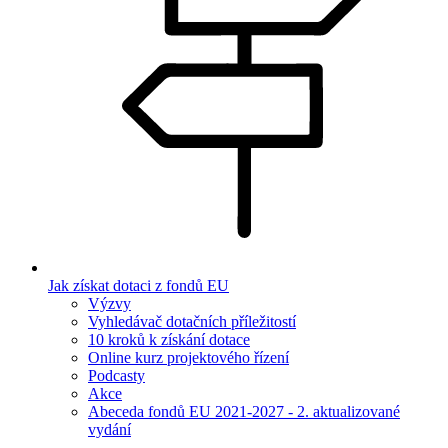
Jak získat dotaci z fondů EU
Výzvy
Vyhledávač dotačních příležitostí
10 kroků k získání dotace
Online kurz projektového řízení
Podcasty
Akce
Abeceda fondů EU 2021-2027 - 2. aktualizované
vydání