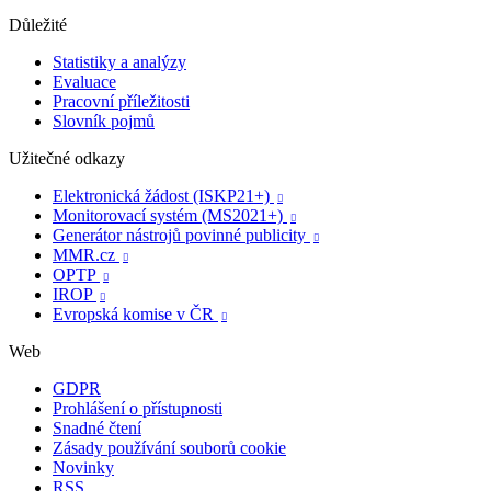
Důležité
Statistiky a analýzy
Evaluace
Pracovní příležitosti
Slovník pojmů
Užitečné odkazy
Elektronická žádost (ISKP21+)

Monitorovací systém (MS2021+)

Generátor nástrojů povinné publicity

MMR.cz

OPTP

IROP

Evropská komise v ČR

Web
GDPR
Prohlášení o přístupnosti
Snadné čtení
Zásady používání souborů cookie
Novinky
RSS