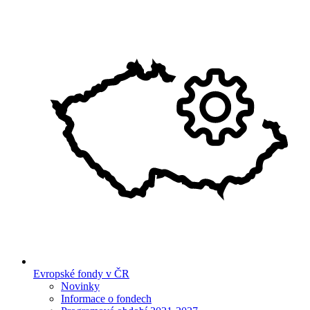
Evropské fondy v ČR
Novinky
Informace o fondech