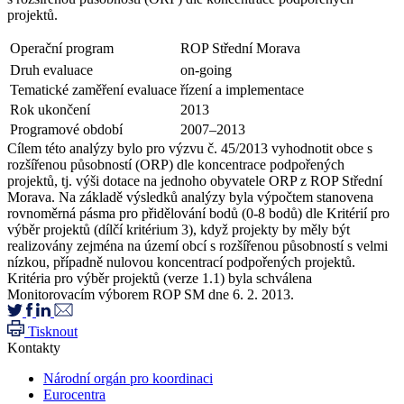
projektů.
Operační program
ROP Střední Morava
Druh evaluace
on-going
Tematické zaměření evaluace
řízení a implementace
Rok ukončení
2013
Programové období
2007–2013
Cílem této analýzy bylo pro výzvu č. 45/2013 vyhodnotit obce s
rozšířenou působností (ORP) dle koncentrace podpořených
projektů, tj. výši dotace na jednoho obyvatele ORP z ROP Střední
Morava. Na základě výsledků analýzy byla výpočtem stanovena
rovnoměrná pásma pro přidělování bodů (0-8 bodů) dle Kritérií pro
výběr projektů (dílčí kritérium 3), když projekty by měly být
realizovány zejména na území obcí s rozšířenou působností s velmi
nízkou, případně nulovou koncentrací podpořených projektů.
Kritéria pro výběr projektů (verze 1.1) byla schválena
Monitorovacím výborem ROP SM dne 6. 2. 2013.
Tisknout
Kontakty
Národní orgán pro koordinaci
Eurocentra