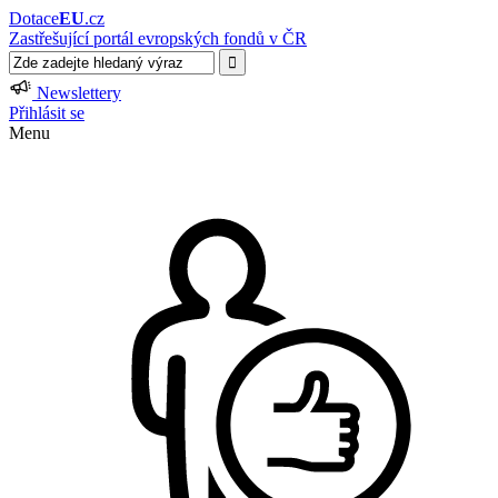
Dotace
EU
.cz
Zastřešující portál evropských fondů v ČR
Newslettery
Přihlásit se
Menu