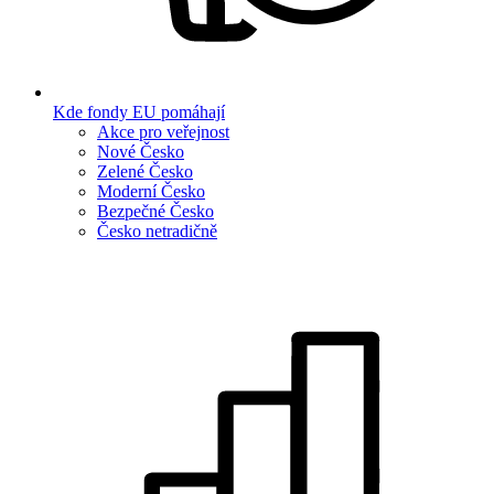
Kde fondy EU pomáhají
Akce pro veřejnost
Nové Česko
Zelené Česko
Moderní Česko
Bezpečné Česko
Česko netradičně