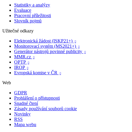
Statistiky a analýzy
Evaluace
Pracovní příležitosti
Slovník pojmů
Užitečné odkazy
Elektronická žádost (ISKP21+)

Monitorovací systém (MS2021+)

Generátor nástrojů povinné publicity

MMR.cz

OPTP

IROP

Evropská komise v ČR

Web
GDPR
Prohlášení o přístupnosti
Snadné čtení
Zásady používání souborů cookie
Novinky
RSS
Mapa webu