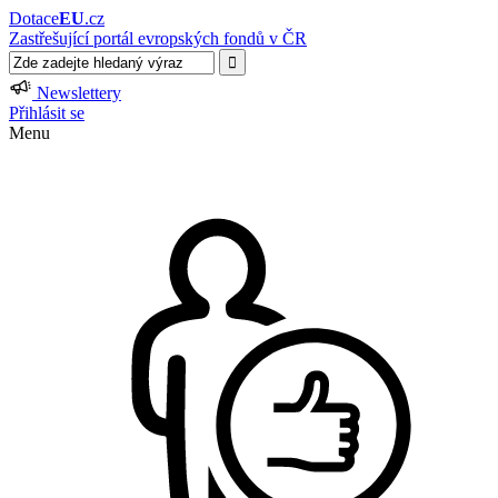
Dotace
EU
.cz
Zastřešující portál evropských fondů v ČR
Newslettery
Přihlásit se
Menu