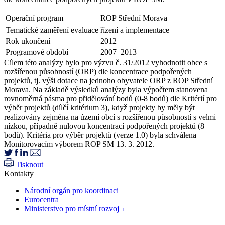
Operační program
ROP Střední Morava
Tematické zaměření evaluace
řízení a implementace
Rok ukončení
2012
Programové období
2007–2013
Cílem této analýzy bylo pro výzvu č. 31/2012 vyhodnotit obce s
rozšířenou působností (ORP) dle koncentrace podpořených
projektů, tj. výši dotace na jednoho obyvatele ORP z ROP Střední
Morava. Na základě výsledků analýzy byla výpočtem stanovena
rovnoměrná pásma pro přidělování bodů (0-8 bodů) dle Kritérií pro
výběr projektů (dílčí kritérium 3), když projekty by měly být
realizovány zejména na území obcí s rozšířenou působností s velmi
nízkou, případně nulovou koncentrací podpořených projektů (8
bodů). Kritéria pro výběr projektů (verze 1.0) byla schválena
Monitorovacím výborem ROP SM 13. 3. 2012.
Tisknout
Kontakty
Národní orgán pro koordinaci
Eurocentra
Ministerstvo pro místní rozvoj
