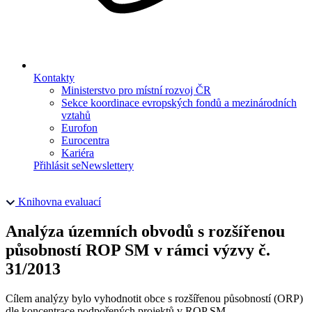
Kontakty
Ministerstvo pro místní rozvoj ČR
Sekce koordinace evropských fondů a mezinárodních
vztahů
Eurofon
Eurocentra
Kariéra
Přihlásit se
Newslettery
Knihovna evaluací
Analýza územních obvodů s rozšířenou
působností ROP SM v rámci výzvy č.
31/2013
Cílem analýzy bylo vyhodnotit obce s rozšířenou působností (ORP)
dle koncentrace podpořených projektů v ROP SM.