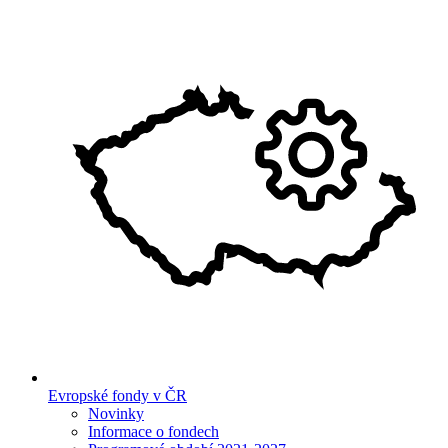
Evropské fondy v ČR
Novinky
Informace o fondech