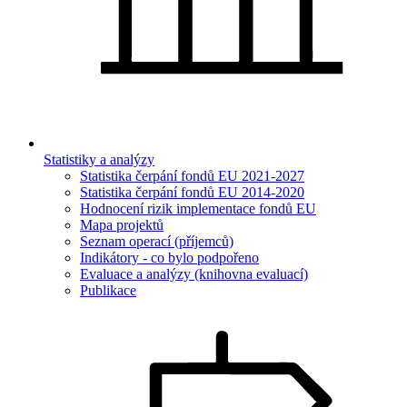
Statistiky a analýzy
Statistika čerpání fondů EU 2021-2027
Statistika čerpání fondů EU 2014-2020
Hodnocení rizik implementace fondů EU
Mapa projektů
Seznam operací (příjemců)
Indikátory - co bylo podpořeno
Evaluace a analýzy (knihovna evaluací)
Publikace