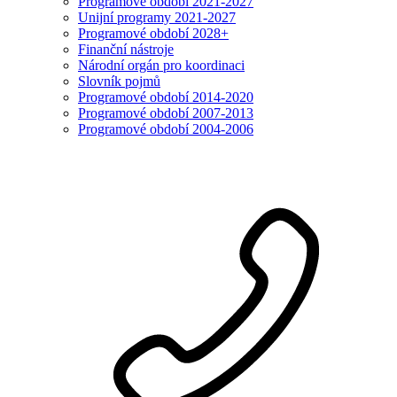
Programové období 2021-2027
Unijní programy 2021-2027
Programové období 2028+
Finanční nástroje
Národní orgán pro koordinaci
Slovník pojmů
Programové období 2014-2020
Programové období 2007-2013
Programové období 2004-2006