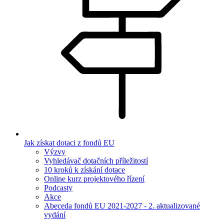
Jak získat dotaci z fondů EU
Výzvy
Vyhledávač dotačních příležitostí
10 kroků k získání dotace
Online kurz projektového řízení
Podcasty
Akce
Abeceda fondů EU 2021-2027 - 2. aktualizované
vydání