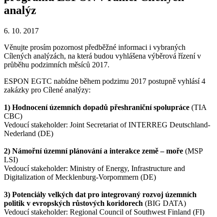
analýz
6. 10. 2017
Věnujte prosím pozornost předběžné informaci i vybraných
Cílených analýzách, na která budou vyhlášena výběrová řízení v
průběhu podzimních měsíců 2017.
ESPON EGTC nabídne během podzimu 2017 postupně vyhlásí 4
zakázky pro Cílené analýzy:
1) Hodnocení územních dopadů
přeshraniční spolupráce
(TIA
CBC)
Vedoucí stakeholder: Joint Secretariat of INTERREG Deutschland-
Nederland (DE)
2) Námořní územní plánování a
interakce země – moře
(MSP
LSI)
Vedoucí stakeholder: Ministry of Energy, Infrastructure and
Digitalization of Mecklenburg-Vorpommern (DE)
3) Potenciály
velkých dat
pro integrovaný rozvoj územních
politik v evropských růstových
koridorech
(BIG DATA)
Vedoucí stakeholder: Regional Council of Southwest Finland (FI)