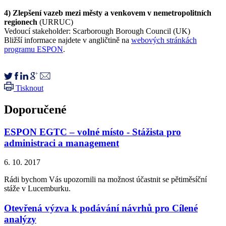
4) Zlepšení
vazeb mezi městy a venkovem
v nemetropolitních
regionech
(URRUC)
Vedoucí stakeholder: Scarborough Borough Council (UK)
Bližší informace najdete v angličtině na
webových stránkách
programu ESPON
.
Tisknout
Doporučené
ESPON EGTC – volné místo - Stážista pro
administraci a management
6. 10. 2017
Rádi bychom Vás upozornili na možnost účastnit se pětiměsíční
stáže v Lucemburku.
Otevřená výzva k podávání návrhů pro Cílené
analýzy