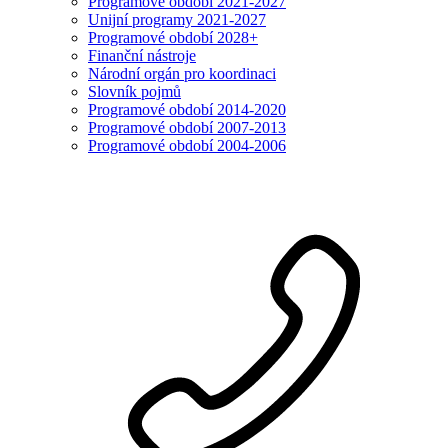
Programové období 2021-2027
Unijní programy 2021-2027
Programové období 2028+
Finanční nástroje
Národní orgán pro koordinaci
Slovník pojmů
Programové období 2014-2020
Programové období 2007-2013
Programové období 2004-2006