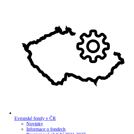
Evropské fondy v ČR
Novinky
Informace o fondech