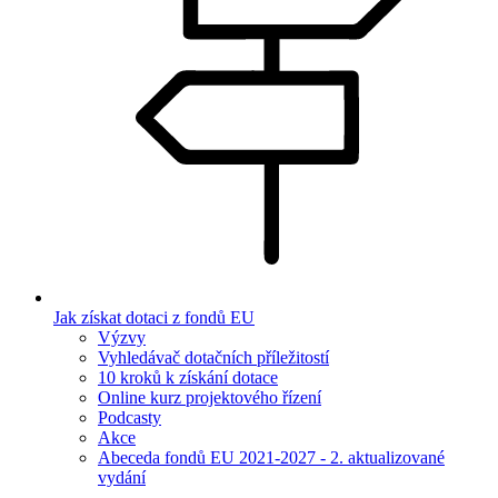
Jak získat dotaci z fondů EU
Výzvy
Vyhledávač dotačních příležitostí
10 kroků k získání dotace
Online kurz projektového řízení
Podcasty
Akce
Abeceda fondů EU 2021-2027 - 2. aktualizované
vydání