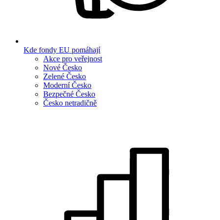
Kde fondy EU pomáhají
Akce pro veřejnost
Nové Česko
Zelené Česko
Moderní Česko
Bezpečné Česko
Česko netradičně