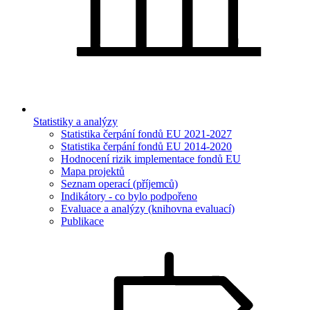
Statistiky a analýzy
Statistika čerpání fondů EU 2021-2027
Statistika čerpání fondů EU 2014-2020
Hodnocení rizik implementace fondů EU
Mapa projektů
Seznam operací (příjemců)
Indikátory - co bylo podpořeno
Evaluace a analýzy (knihovna evaluací)
Publikace