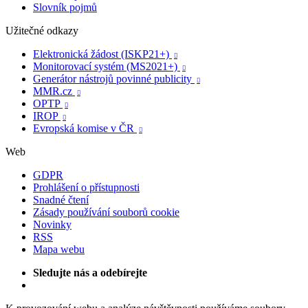
Slovník pojmů
Užitečné odkazy
Elektronická žádost (ISKP21+)

Monitorovací systém (MS2021+)

Generátor nástrojů povinné publicity

MMR.cz

OPTP

IROP

Evropská komise v ČR

Web
GDPR
Prohlášení o přístupnosti
Snadné čtení
Zásady používání souborů cookie
Novinky
RSS
Mapa webu
Sledujte nás a odebírejte