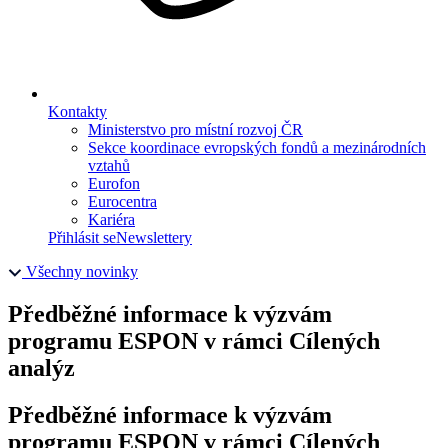
Kontakty
Ministerstvo pro místní rozvoj ČR
Sekce koordinace evropských fondů a mezinárodních
vztahů
Eurofon
Eurocentra
Kariéra
Přihlásit se
Newslettery
Všechny novinky
Předběžné informace k výzvám
programu ESPON v rámci Cílených
analýz
Předběžné informace k výzvám
programu ESPON v rámci Cílených