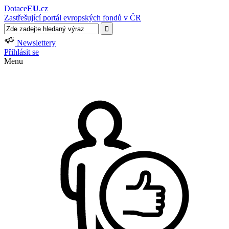
Dotace
EU
.cz
Zastřešující portál evropských fondů v ČR
Newslettery
Přihlásit se
Menu