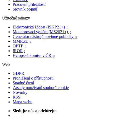
Pracovní příležitosti
Slovník pojmů
Užitečné odkazy
Elektronická žádost (ISKP21+)

Monitorovací systém (MS2021+)

Generátor nástrojů povinné publicity

MMR.cz

OPTP

IROP

Evropská komise v ČR

Web
GDPR
Prohlášení o přístupnosti
Snadné čtení
Zásady používání souborů cookie
Novinky
RSS
Mapa webu
Sledujte nás a odebírejte