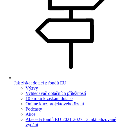
Jak získat dotaci z fondů EU
Výzvy
Vyhledávač dotačních příležitostí
10 kroků k získání dotace
Online kurz projektového řízení
Podcasty
Akce
Abeceda fondů EU 2021-2027 - 2. aktualizované
vydání