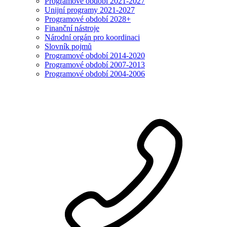
Programové období 2021-2027
Unijní programy 2021-2027
Programové období 2028+
Finanční nástroje
Národní orgán pro koordinaci
Slovník pojmů
Programové období 2014-2020
Programové období 2007-2013
Programové období 2004-2006