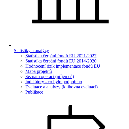
Statistiky a analýzy
Statistika čerpání fondů EU 2021-2027
Statistika čerpání fondů EU 2014-2020
Hodnocení rizik implementace fondů EU
Mapa projektů
Seznam operací (příjemců)
Indikátory - co bylo podpořeno
Evaluace a analýzy (knihovna evaluací)
Publikace