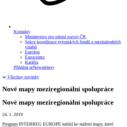
Kontakty
Ministerstvo pro místní rozvoj ČR
Sekce koordinace evropských fondů a mezinárodních
vztahů
Eurofon
Eurocentra
Kariéra
Přihlásit se
Newslettery
Všechny novinky
Nové mapy meziregionální spolupráce
Nové mapy meziregionální spolupráce
24. 1. 2019
Program
INTERREG EUROPE nabízí ke stažení mapy, které