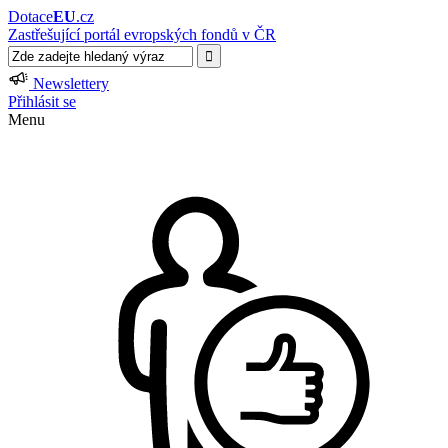
Dotace
EU
.cz
Zastřešující portál evropských fondů v ČR
Newslettery
Přihlásit se
Menu