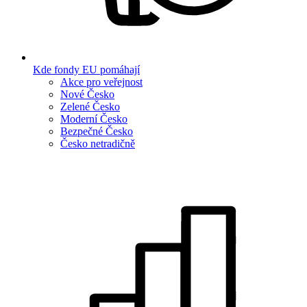
Kde fondy EU pomáhají
Akce pro veřejnost
Nové Česko
Zelené Česko
Moderní Česko
Bezpečné Česko
Česko netradičně