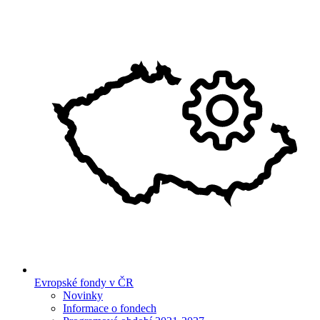
Evropské fondy v ČR
Novinky
Informace o fondech