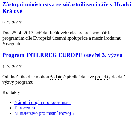
Zástupci ministerstva se zúčastnili semináře v Hradci
Králové
9. 5. 2017
Dne 25. 4. 2017 pořádal Královéhradecký kraj seminář k
program
ům cíle Evropská územní spolupráce a mezinárodnímu
Visegradu
Program INTERREG EUROPE otevřel 3. výzvu
1. 3. 2017
Od dnešního dne mohou
žadatel
é předkládat své
projekt
y do další
výzvy
program
u
Kontakty
Národní orgán pro koordinaci
Eurocentra
Ministerstvo pro místní rozvoj
