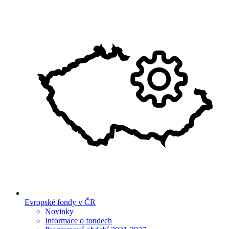
Evropské fondy v ČR
Novinky
Informace o fondech