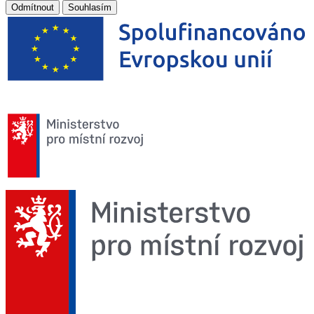
Odmítnout
Souhlasím