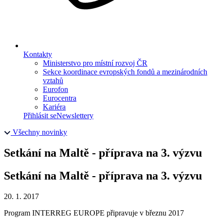
Kontakty
Ministerstvo pro místní rozvoj ČR
Sekce koordinace evropských fondů a mezinárodních
vztahů
Eurofon
Eurocentra
Kariéra
Přihlásit se
Newslettery
Všechny novinky
Setkání na Maltě - příprava na 3. výzvu
Setkání na Maltě - příprava na 3. výzvu
20. 1. 2017
Program INTERREG EUROPE připravuje v březnu 2017