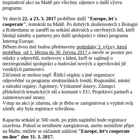
inspirativní akci na Maltě pro všechny zájemce o další výzvu
programu
Ve dnech
22. a 23. 3. 2017
proběhne další
"Europe, let´s
cooperate"
, tentokrát na Maltě. Po dobrých zkušenostech z Bologni
a Rotterdamu se zaměří na setkání aktivních a otevřených lidí, kteří
hledají náměty a partnery pro další spolupráci v rámci programu
Interreg Europe.
Během dvou dnů budou představeny
podmínky 3. výzvy, která
proběhne od 1. března do 30. června 2017
a otevře se prostor pro
otázky a odpovědi, rozhovory s lidmi, kteří se zajímají o
meziregionální spolupráci a budování nových a upevňování již
vzniklých partnerství.
Zúčastnit se mohou např. Řídící orgány a jiné organizace
odpovědné za programy strukturálních fondů; Regionální, místní
a národní orgány; Agentury; Výzkumné ústavy; Zástupci
příslušných tematických sítí a komunit v EU; Projektoví partneři a
zainteresované strany.
Vstup na akci je zdarma, ale je třeba se zaregistrovat a vyplnit svůj
záměr, aby byla registrace schválena.
Kapacita setkání je 500 osob, po jejím naplnění bude registrace
uzavřena. Pokud se nestihnete zaregistrovat, anebo nemůžete přijet
na Maltu, můžete se zúčastnit události
"Europe, let‘s cooperate
on-line" dne 31. 3. 2017.