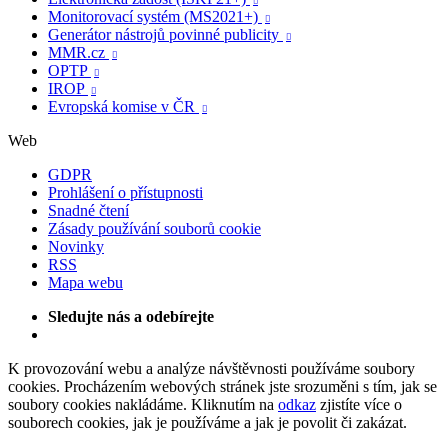

Monitorovací systém (MS2021+)

Generátor nástrojů povinné publicity

MMR.cz

OPTP

IROP

Evropská komise v ČR

Web
GDPR
Prohlášení o přístupnosti
Snadné čtení
Zásady používání souborů cookie
Novinky
RSS
Mapa webu
Sledujte nás a odebírejte
K provozování webu a analýze návštěvnosti používáme soubory
cookies. Procházením webových stránek jste srozuměni s tím, jak se
soubory cookies nakládáme. Kliknutím na
odkaz
zjistíte více o
souborech cookies, jak je používáme a jak je povolit či zakázat.