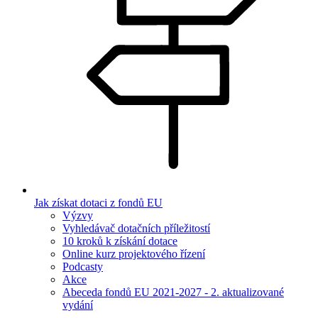
Jak získat dotaci z fondů EU
Výzvy
Vyhledávač dotačních příležitostí
10 kroků k získání dotace
Online kurz projektového řízení
Podcasty
Akce
Abeceda fondů EU 2021-2027 - 2. aktualizované
vydání