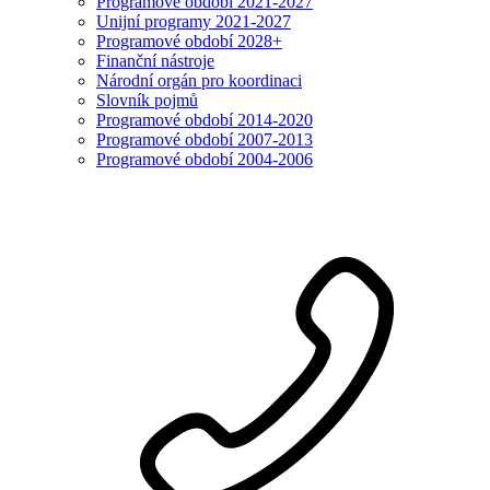
Programové období 2021-2027
Unijní programy 2021-2027
Programové období 2028+
Finanční nástroje
Národní orgán pro koordinaci
Slovník pojmů
Programové období 2014-2020
Programové období 2007-2013
Programové období 2004-2006