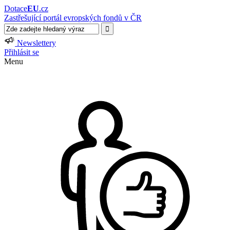
Dotace
EU
.cz
Zastřešující portál evropských fondů v ČR
Newslettery
Přihlásit se
Menu