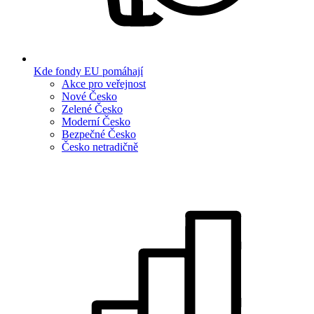
Kde fondy EU pomáhají
Akce pro veřejnost
Nové Česko
Zelené Česko
Moderní Česko
Bezpečné Česko
Česko netradičně