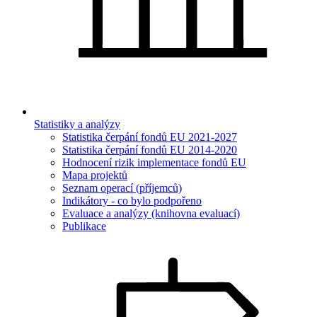
Statistiky a analýzy
Statistika čerpání fondů EU 2021-2027
Statistika čerpání fondů EU 2014-2020
Hodnocení rizik implementace fondů EU
Mapa projektů
Seznam operací (příjemců)
Indikátory - co bylo podpořeno
Evaluace a analýzy (knihovna evaluací)
Publikace