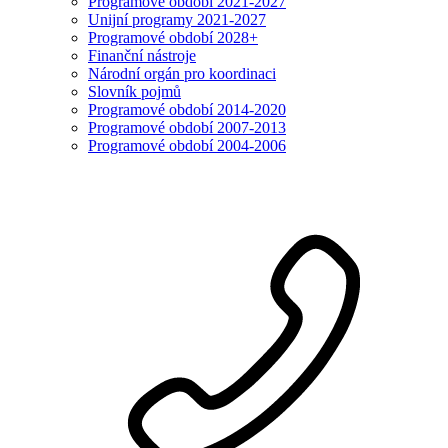
Programové období 2021-2027
Unijní programy 2021-2027
Programové období 2028+
Finanční nástroje
Národní orgán pro koordinaci
Slovník pojmů
Programové období 2014-2020
Programové období 2007-2013
Programové období 2004-2006