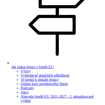
Jak získat dotaci z fondů EU
Výzvy
Vyhledávač dotačních příležitostí
10 kroků k získání dotace
Online kurz projektového řízení
Podcasty
Akce
Abeceda fondů EU 2021-2027 - 2. aktualizované
vydání