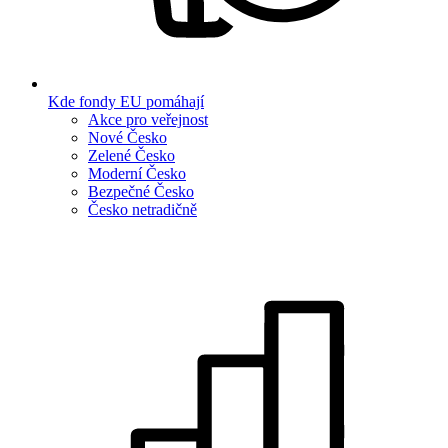
Kde fondy EU pomáhají
Akce pro veřejnost
Nové Česko
Zelené Česko
Moderní Česko
Bezpečné Česko
Česko netradičně