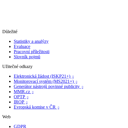
Důležité
Statistiky a analýzy
Evaluace
Pracovní příležitosti
Slovník pojmů
Užitečné odkazy
Elektronická žádost (ISKP21+)

Monitorovací systém (MS2021+)

Generátor nástrojů povinné publicity

MMR.cz

OPTP

IROP

Evropská komise v ČR

Web
GDPR