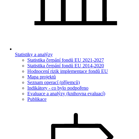
Statistiky a analýzy
Statistika čerpání fondů EU 2021-2027
Statistika čerpání fondů EU 2014-2020
Hodnocení rizik implementace fondů EU
Mapa projektů
Seznam operací (příjemců)
Indikátory - co bylo podpořeno
Evaluace a analýzy (knihovna evaluací)
Publikace