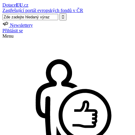
Dotace
EU
.cz
Zastřešující portál evropských fondů v ČR
Newslettery
Přihlásit se
Menu