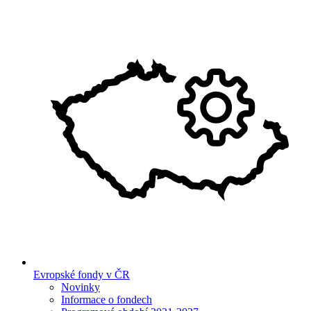
Evropské fondy v ČR
Novinky
Informace o fondech