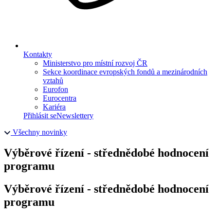
Kontakty
Ministerstvo pro místní rozvoj ČR
Sekce koordinace evropských fondů a mezinárodních
vztahů
Eurofon
Eurocentra
Kariéra
Přihlásit se
Newslettery
Všechny novinky
Výběrové řízení - střednědobé hodnocení
programu
Výběrové řízení - střednědobé hodnocení
programu