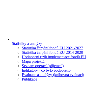
Statistiky a analýzy
Statistika čerpání fondů EU 2021-2027
Statistika čerpání fondů EU 2014-2020
Hodnocení rizik implementace fondů EU
Mapa projektů
Seznam operací (příjemců)
Indikátory - co bylo podpořeno
Evaluace a analýzy (knihovna evaluací)
Publikace