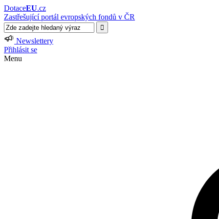
Dotace
EU
.cz
Zastřešující portál evropských fondů v ČR
Newslettery
Přihlásit se
Menu