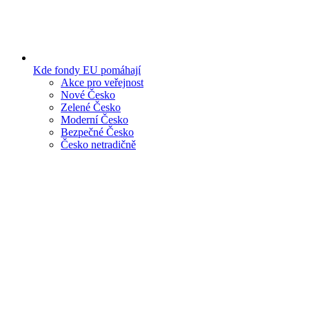
Kde fondy EU pomáhají
Akce pro veřejnost
Nové Česko
Zelené Česko
Moderní Česko
Bezpečné Česko
Česko netradičně