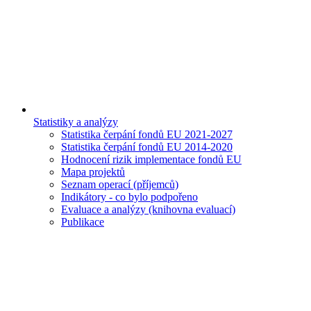
Statistiky a analýzy
Statistika čerpání fondů EU 2021-2027
Statistika čerpání fondů EU 2014-2020
Hodnocení rizik implementace fondů EU
Mapa projektů
Seznam operací (příjemců)
Indikátory - co bylo podpořeno
Evaluace a analýzy (knihovna evaluací)
Publikace