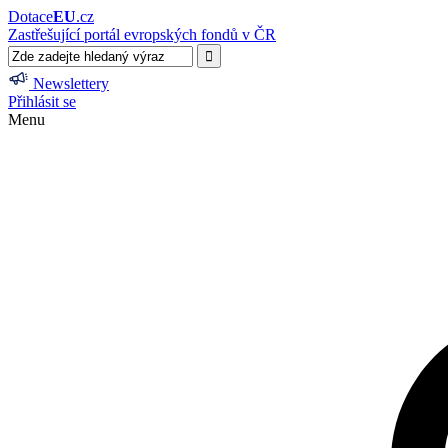
Dotace
EU
.cz
Zastřešující portál evropských fondů v ČR
Newslettery
Přihlásit se
Menu