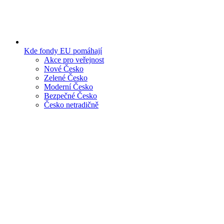
Kde fondy EU pomáhají
Akce pro veřejnost
Nové Česko
Zelené Česko
Moderní Česko
Bezpečné Česko
Česko netradičně